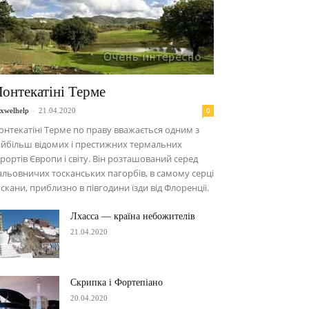
онтекатіні Терме
-
0
xwelhelp
21.04.2020
нтекатіні Терме по праву вважається одним з
йбільш відомих і престижних термальних
рортів Європи і світу. Він розташований серед
льовничих тосканських пагорбів, в самому серці
скани, приблизно в півгодини їзди від Флоренції.
Лхасса — країна небожителів
21.04.2020
Скрипка і Фортепіано
20.04.2020