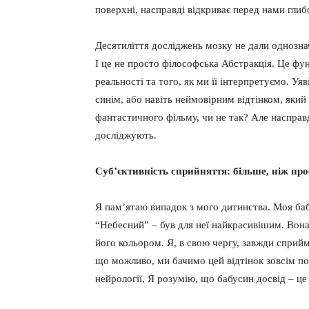
поверхні, насправді відкриває перед нами гли
Десятиліття досліджень мозку не дали однозна
І це не просто філософська Абстракція. Це фу
реальності та того, як ми її інтерпретуємо. Уяв
синім, або навіть неймовірним відтінком, яки
фантастичного фільму, чи не так? Але насправд
досліджують.
Суб’єктивність сприйняття: більше, ніж прос
Я пам’ятаю випадок з мого дитинства. Моя баб
“Небесний” – був для неї найкрасивішим. Вон
його кольором. Я, в свою чергу, завжди сприйм
що можливо, ми бачимо цей відтінок зовсім по-
нейрології, Я розумію, що бабусин досвід – ц