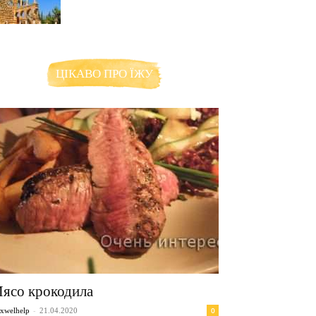
ЦІКАВО ПРО ЇЖУ
ясо крокодила
-
0
xwelhelp
21.04.2020