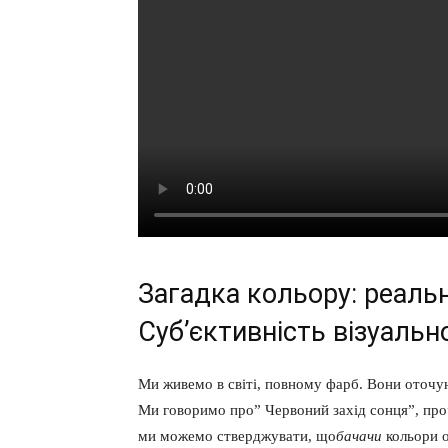
Загадка кольору: реальн
Суб’єктивність візуально
Ми живемо в світі, повному фарб. Вони оточуют
Ми говоримо про” Червоний захід сонця”, про”
ми можемо стверджувати, що
бачачи
кольори о