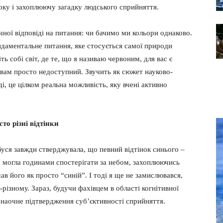
боку і захоплюючу загадку людського сприйняття.
чної відповіді на питання: чи бачимо ми кольори однаково.
ндаментальне питання, яке стосується самої природи
іть собі світ, де те, що я називаю червоним, для вас є
й вам просто недоступний. Звучить як сюжет науково-
і, це цілком реальна можливість, яку вчені активно
то різні відтінки
уся завжди стверджувала, що певний відтінок синього –
а могла годинами спостерігати за небом, захоплюючись
ав його як просто “синій”. І тоді я ще не замислювався,
різному. Зараз, будучи фахівцем в області когнітивної
е наочне підтвердження суб’єктивності сприйняття.