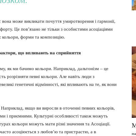
ас вона може викликати почуття умиротворення і гармонії,
форту. Це пов’язано не тільки з особистими асоціаціями
яє кольори, форми та композицію.
: фактори, що впливають на сприйняття
му, як ми бачимо кольори. Наприклад, дальтонізм – це
сть розрізняти певні кольори. Але навіть люди з
ликі генетичні відмінності, які впливають на те, як вони
 Наприклад, якщо ви виросли в оточенні певних кольорів,
ми і приємними. Культурні особливості також можуть
турах кольори можуть мати різні значення та Асоціації.
М
 часто асоціюється з любов’ю та пристрастю, а в
ma