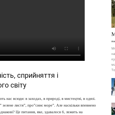
М
ma
Мо
на
ку
ма
То
ість, сприйняття і
го світу
ь нас всюди: в заходах, в природі, в мистецтві, в одязі.
 зелене листя”, про”синє море”. Але наскільки впевнено
днакові? Це питання, яке, здавалося б, лежить на