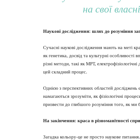
на свої власн
Наукові дослідження: шлях до розуміння за
Сучасні наукові дослідження мають на меті кр
як генетика, досвід та культурні особливості 
різні методи, такі як МРТ, електрофізіологічн
цей складний процес.
Однією з перспективних областей досліджень є
намагаються зрозуміти, як фізіологічні процес
призвести до глибшого розуміння того, як ми 
На закінчення: краса в різноманітності спр
Загадка кольору-це не просто наукове питання