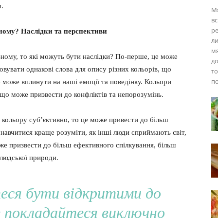
м.
М
вс
ре
ному? Наслідки та перспективи
ли
мя
ному, то які можуть бути наслідки? По-перше, це може
до
увати однакові слова для опису різних кольорів, що
то
по
 може вплинути на наші емоції та поведінку. Кольори
 що може призвести до конфліктів та непорозумінь.
кольору суб’єктивно, то це може привести до більш
навчитися краще розуміти, як інші люди сприймають світ,
оже призвести до більш ефективного спілкування, більш
 людської природи.
еся бути відкритими до
не покладайтеся виключно