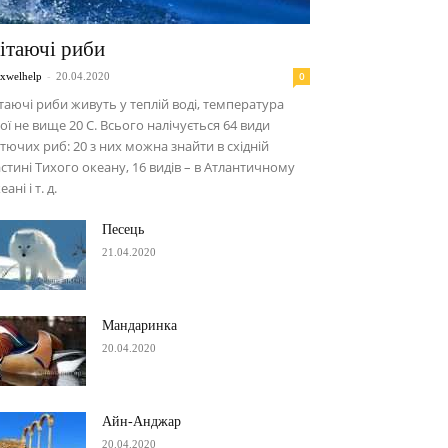
ітаючі риби
-
0
xwelhelp
20.04.2020
таючі риби живуть у теплій воді, температура
ої не вище 20 С. Всього налічується 64 види
тючих риб: 20 з них можна знайти в східній
стині Тихого океану, 16 видів – в Атлантичному
еані і т. д.
Песець
21.04.2020
Мандаринка
20.04.2020
Айн-Анджар
20.04.2020