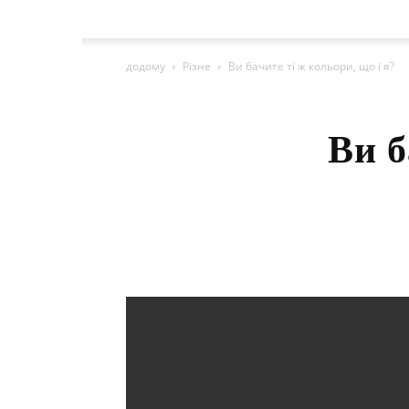
додому
Різне
Ви бачите ті ж кольори, що і я?
Ви б