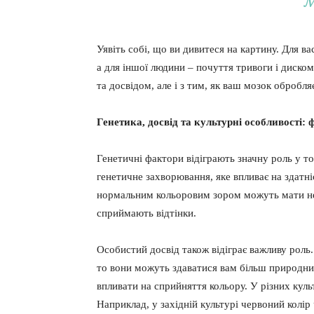
Уявіть собі, що ви дивитеся на картину. Для в
а для іншої людини – почуття тривоги і диском
та досвідом, але і з тим, як ваш мозок обробл
Генетика, досвід та культурні особливості
Генетичні фактори відіграють значну роль у то
генетичне захворювання, яке впливає на здатні
нормальним кольоровим зором можуть мати неве
сприймають відтінки.
Особистий досвід також відіграє важливу роль.
то вони можуть здаватися вам більш природни
впливати на сприйняття кольору. У різних куль
Наприклад, у західній культурі червоний колір