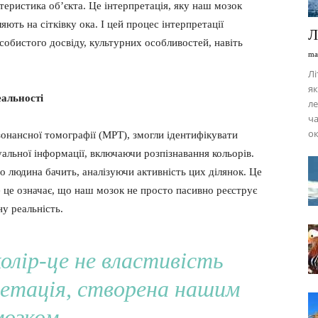
ктеристика об’єкта. Це інтерпретація, яку наш мозок
ють на сітківку ока. І цей процес інтерпретації
Л
особистого досвіду, культурних особливостей, навіть
ma
Лі
як
еальності
ле
ча
ок
зонансної томографії (МРТ), змогли ідентифікувати
уальної інформації, включаючи розпізнавання кольорів.
о людина бачить, аналізуючи активність цих ділянок. Це
е це означає, що наш мозок не просто пасивно реєструє
ну реальність.
олір-це не властивість
ретація, створена нашим
мозком.