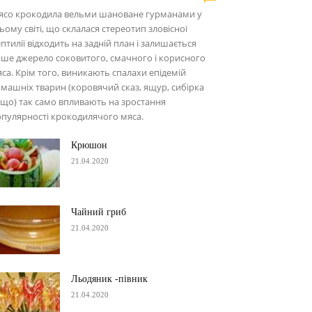
ясо крокодила вельми шановане гурманами у
ьому світі, що склалася стереотип зловісної
птилії відходить на задній план і залишається
ше джерело соковитого, смачного і корисного
са. Крім того, виникають спалахи епідемій
машніх тварин (коровячий сказ, ящур, сибірка
що) так само впливають на зростання
пулярності крокодилячого мяса.
Крюшон
21.04.2020
Чайний гриб
21.04.2020
Льодяник -півник
21.04.2020