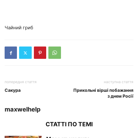
Чайний гриб
попередня стаття
наступна стаття
Сакура
Прикольні вірші побажання
з днем Росії
maxwelhelp
СТАТТІ ПО ТЕМІ