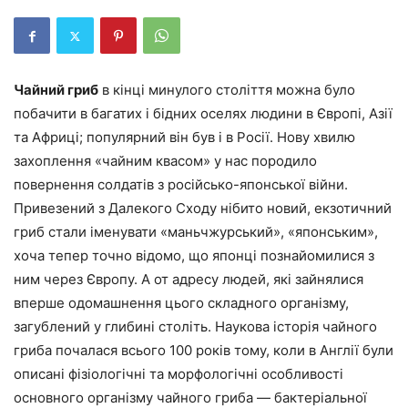
Чайний гриб
в кінці минулого століття можна було
побачити в багатих і бідних оселях людини в Європі, Азії
та Африці; популярний він був і в Росії. Нову хвилю
захоплення «чайним квасом» у нас породило
повернення солдатів з російсько-японської війни.
Привезений з Далекого Сходу нібито новий, екзотичний
гриб стали іменувати «маньчжурський», «японським»,
хоча тепер точно відомо, що японці познайомилися з
ним через Європу. А от адресу людей, які зайнялися
вперше одомашнення цього складного організму,
загублений у глибині століть. Наукова історія чайного
гриба почалася всього 100 років тому, коли в Англії були
описані фізіологічні та морфологічні особливості
основного організму чайного гриба — бактеріальної