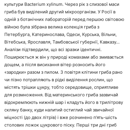
культури Bacterium xylinum. Через рік з слизової маси
гриба був виділений другий мікроорганізм. У Росії в
одній з ботанічних лабораторій перед першою світовою
війною була зібрана велика колекція гриба з
Петербурга, Катеринослава, Одеси, Курська, Вільни,
Вітебська, Ярославля, Тамбовської губернії, Кавказу…
Аналізи підтвердили, що всі зразки ідентичні.
Поширюється ж він у природі комахами або змивається
дощем, а після висихання вітер розносить його
«зародки» разом з пилом. З повітря клітини гриба рано
чи пізно потрапляють в рідкі виділення рослин, що
містять трішки цукру, тобто середовище, сприятливе
для розмноження. Від материнського гриба зазвичай
відокремлюють нижній шар і кладуть його в трилітрову
скляну банку, куди налитий остиглий чай звичайної
міцності (до двох літрів) і вже розчинено п’ять-шість
столових ложок цукрового піску. Перші три дні гриб