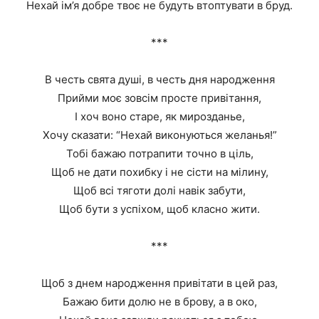
Нехай ім’я добре твоє не будуть втоптувати в бруд.
***
В честь свята душі, в честь дня народження
Прийми моє зовсім просте привітання,
І хоч воно старе, як мирозданье,
Хочу сказати: “Нехай виконуються желанья!”
Тобі бажаю потрапити точно в ціль,
Щоб не дати похибку і не сісти на мілину,
Щоб всі тяготи долі навік забути,
Щоб бути з успіхом, щоб класно жити.
***
Щоб з днем народження привітати в цей раз,
Бажаю бити долю не в брову, а в око,