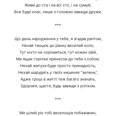
Живи до ста і на всі сто, і не сумуй,
Все буде клас, лише з головою завжди дружи.
***
Що день народження у тебе, я згадав раптом,
Нехай танцює до ранку веселий коло,
Тут ніхто не соромиться, тут кожен свій,
Ми ящик горілки принесли до тебе з собою.
Нехай житуха буде просто принадність,
Нехай шарудить у твоїх кишенях “зелень”,
Адже гроші в житті теж багато значать,
Здоров’я, щастя, будь завжди з успіхом.
***
Ми цілий рік тобі веселощів побажаємо,