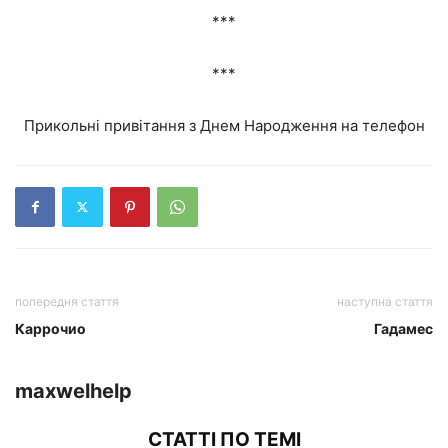
***
***
Прикольні привітання з Днем Народження на телефон
попередня стаття
наступна стаття
Каррочио
Гадамес
maxwelhelp
СТАТТІ ПО ТЕМІ