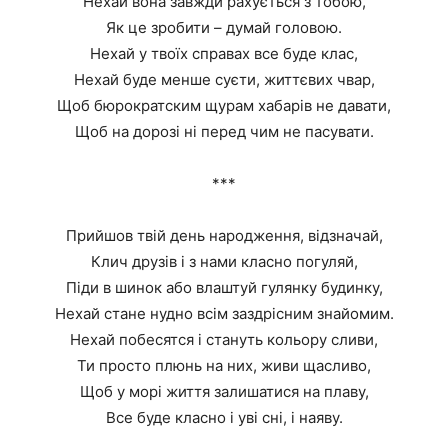
Нехай вона завжди рахується з тобою,
Як це зробити – думай головою.
Нехай у твоїх справах все буде клас,
Нехай буде менше суєти, життєвих чвар,
Щоб бюрократским щурам хабарів не давати,
Щоб на дорозі ні перед чим не пасувати.
***
Прийшов твій день народження, відзначай,
Клич друзів і з нами класно погуляй,
Піди в шинок або влаштуй гулянку будинку,
Нехай стане нудно всім заздрісним знайомим.
Нехай побесятся і стануть кольору сливи,
Ти просто плюнь на них, живи щасливо,
Щоб у морі життя залишатися на плаву,
Все буде класно і уві сні, і наяву.