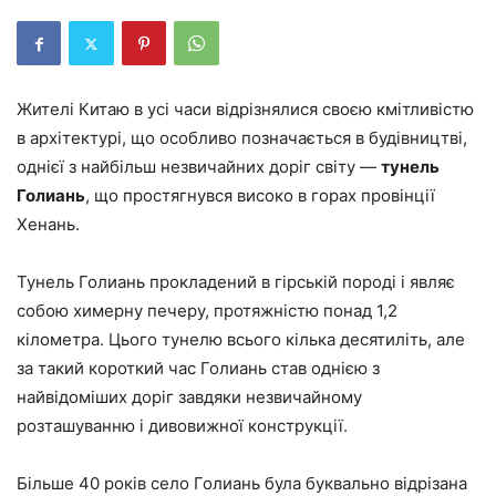
Жителі Китаю в усі часи відрізнялися своєю кмітливістю
в архітектурі, що особливо позначається в будівництві,
однієї з найбільш незвичайних доріг світу —
тунель
Голиань
, що простягнувся високо в горах провінції
Хенань.
Тунель Голиань прокладений в гірській породі і являє
собою химерну печеру, протяжністю понад 1,2
кілометра. Цього тунелю всього кілька десятиліть, але
за такий короткий час Голиань став однією з
найвідоміших доріг завдяки незвичайному
розташуванню і дивовижної конструкції.
Більше 40 років село Голиань була буквально відрізана