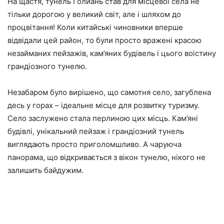
На щастя, тунель Голиань став для місцевої села не
тільки дорогою у великий світ, але і шляхом до
процвітання! Коли китайські чиновники вперше
відвідали цей район, то були просто вражені красою
незайманих пейзажів, кам’яних будівель і цього воістину
грандіозного тунелю.
Незабаром було вирішено, що самотня село, загублена
десь у горах – ідеальне місце для розвитку туризму.
Село заслужено стала перлиною цих місць. Кам’яні
будівлі, унікальний пейзаж і грандіозний тунель
виглядають просто приголомшливо. А чаруюча
панорама, що відкривається з вікон тунелю, нікого не
залишить байдужим.