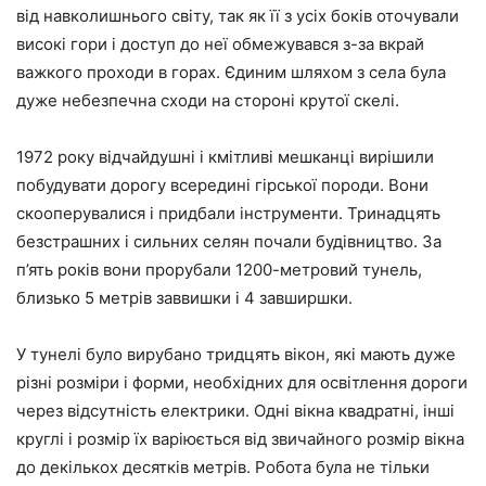
від навколишнього світу, так як її з усіх боків оточували
високі гори і доступ до неї обмежувався з-за вкрай
важкого проходи в горах. Єдиним шляхом з села була
дуже небезпечна сходи на стороні крутої скелі.
1972 року відчайдушні і кмітливі мешканці вирішили
побудувати дорогу всередині гірської породи. Вони
скооперувалися і придбали інструменти. Тринадцять
безстрашних і сильних селян почали будівництво. За
п’ять років вони прорубали 1200-метровий тунель,
близько 5 метрів заввишки і 4 завширшки.
У тунелі було вирубано тридцять вікон, які мають дуже
різні розміри і форми, необхідних для освітлення дороги
через відсутність електрики. Одні вікна квадратні, інші
круглі і розмір їх варіюється від звичайного розмір вікна
до декількох десятків метрів. Робота була не тільки