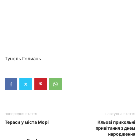
Тунель Голиань
попередня стаття
наступна стаття
Тераси у міста Морі
Кльові прикольні
привітання з днем
народження