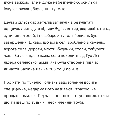
дуже важкою, але й дуже небезпечною, оскільки
існував ризик обвалення тунелю.
Деякі з сільських жителів загинули в результаті
нещасних випадків під час будівництва, але навіть це не
зупинило людей, і незабаром тунель Голиань був
завершений. Цікаво, що всі в селі зроблено з каменю:
ворота села, дороги, мости, будинки, столи, табурети і
чаші. За легендою назва села походить від Гуо Лян,
лідера селянської армії, яка була створена під час
династії Західна Хань в 206 році до н. е.
Проїхати по тунелю Голиань задоволення досить
специфічне, недарма його називають трасою, не
прощає помилок. Під час подорожі по тунелю здається,
що ти їдеш по вузькій і нескінченній трубі.