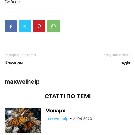
Сайгак
попередня стаття
наступна стаття
Крюшон
Індія
maxwelhelp
СТАТТІ ПО ТЕМІ
Монарх
maxwelhelp
-
21.04.2020