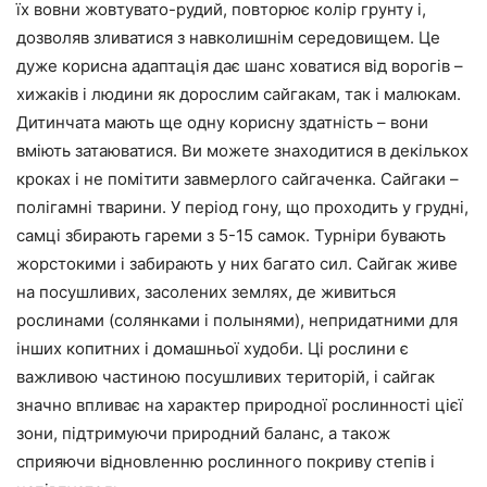
їх вовни жовтувато-рудий, повторює колір грунту і,
дозволяв зливатися з навколишнім середовищем. Це
дуже корисна адаптація дає шанс ховатися від ворогів –
хижаків і людини як дорослим сайгакам, так і малюкам.
Дитинчата мають ще одну корисну здатність – вони
вміють затаюватися. Ви можете знаходитися в декількох
кроках і не помітити завмерлого сайгаченка. Сайгаки –
полігамні тварини. У період гону, що проходить у грудні,
самці збирають гареми з 5-15 самок. Турніри бувають
жорстокими і забирають у них багато сил. Сайгак живе
на посушливих, засолених землях, де живиться
рослинами (солянками і полынями), непридатними для
інших копитних і домашньої худоби. Ці рослини є
важливою частиною посушливих територій, і сайгак
значно впливає на характер природної рослинності цієї
зони, підтримуючи природний баланс, а також
сприяючи відновленню рослинного покриву степів і