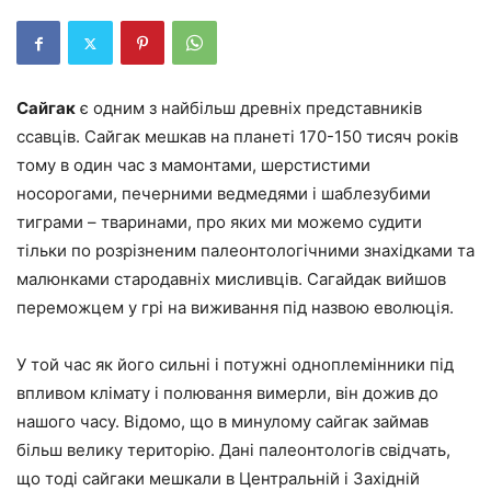
Сайгак
є одним з найбільш древніх представників
ссавців. Сайгак мешкав на планеті 170-150 тисяч років
тому в один час з мамонтами, шерстистими
носорогами, печерними ведмедями і шаблезубими
тиграми – тваринами, про яких ми можемо судити
тільки по розрізненим палеонтологічними знахідками та
малюнками стародавніх мисливців. Сагайдак вийшов
переможцем у грі на виживання під назвою еволюція.
У той час як його сильні і потужні одноплемінники під
впливом клімату і полювання вимерли, він дожив до
нашого часу. Відомо, що в минулому сайгак займав
більш велику територію. Дані палеонтологів свідчать,
що тоді сайгаки мешкали в Центральній і Західній