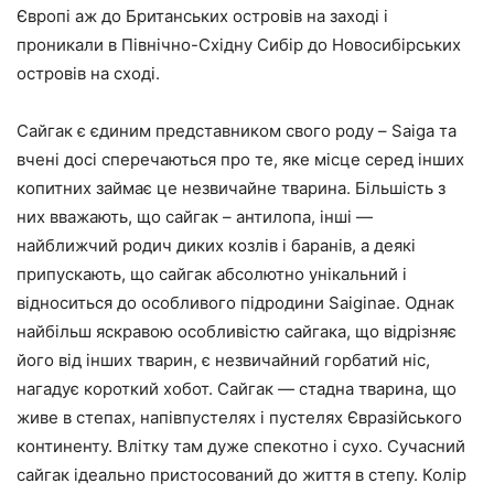
Європі аж до Британських островів на заході і
проникали в Північно-Східну Сибір до Новосибірських
островів на сході.
Сайгак є єдиним представником свого роду – Saiga та
вчені досі сперечаються про те, яке місце серед інших
копитних займає це незвичайне тварина. Більшість з
них вважають, що сайгак – антилопа, інші —
найближчий родич диких козлів і баранів, а деякі
припускають, що сайгак абсолютно унікальний і
відноситься до особливого підродини Saiginae. Однак
найбільш яскравою особливістю сайгака, що відрізняє
його від інших тварин, є незвичайний горбатий ніс,
нагадує короткий хобот. Сайгак — стадна тварина, що
живе в степах, напівпустелях і пустелях Євразійського
континенту. Влітку там дуже спекотно і сухо. Сучасний
сайгак ідеально пристосований до життя в степу. Колір