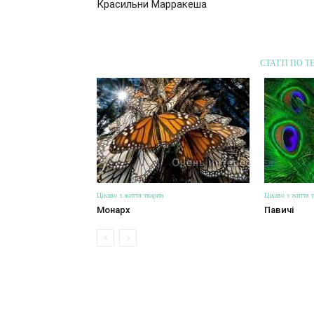
Красильни Марракеша
СТАТТІ ПО Т
Цікаво з життя тварин
Цікаво з життя 
Монарх
Павичі