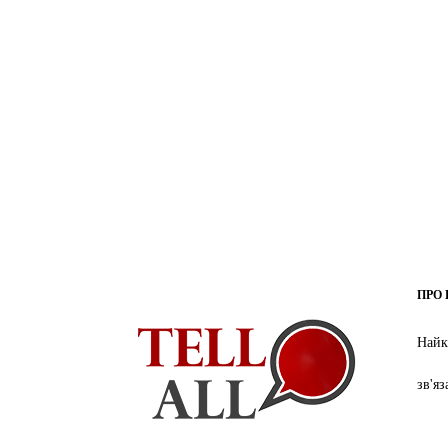
ПРО 
Найк
зв'я