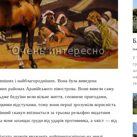
Б
ma
У 
гр
ши
на
вніших і найблагородніших. Вона була виведена
те
льних районах Аравійського півострова. Вони вивели саму
 Адже бедуїни вели вільне життя, сповнене пригодами,
кими відступами, тому вони перші зрозуміли корисність
інний скакун впізнається за трьома рельєфно видатним
а коня захищає груди від ударів противника, а хвіст — від
 багато знавців вважають найпрекраснішою на землі.