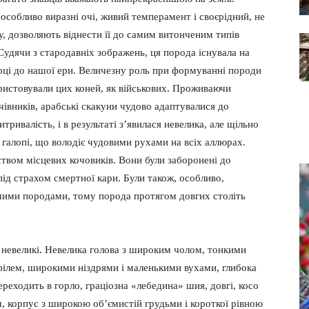
особливо виразні очі, живий темперамент і своєрідний, не
у, дозволяють віднести її до самим витонченим типів
 Судячи з стародавніх зображень, ця порода існувала на
оці до нашої ери. Величезну роль при формуванні породи
користовували цих коней, як військових. Проживаючи
чівників, арабські скакуни чудово адаптувалися до
ривалість, і в результаті з’явилася невелика, але щільно
а галопі, що володіє чудовими рухами на всіх аллюрах.
ством місцевих кочовиків. Вони були заборонені до
 під страхом смертної кари. Були також, особливо,
шими породами, тому порода протягом довгих століть
е невеликі. Невелика голова з широким чолом, тонкими
ілем, широкими ніздрями і маленькими вухами, глибока
реходить в горло, граціозна «лебедина» шия, довгі, косо
м, корпус з широкою об’ємистій грудьми і короткої рівною