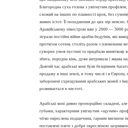
Благородна суха голова з увігнутим профілем, 
схожий на інших по плавності крок, без сумнів
живих істот. Її походження до цих пір неясно.
Аравійському півострові вже у 2000 — 3000 р
зіграли постійні війни арабів-бедуїнів, які ви
протягом сотень століть разом з племенами ко
суворих умов пустині та придбали виняткову вит
збита, породна кінь, дуже витривала і жвава н
Довгий час арабські коні були безцінним багат
продажу в інші землі, в тому числі і в Європу,
заборонені схрещування арабських коней з ін
розвивається в чистоті.
Арабські коні дивно пропорційно складені, ал
губами, характерним увігнутим «щучим» проф
чітко окреслена подщечина, гарним вигином пе
поставлені плечі з добре окресленою загривко