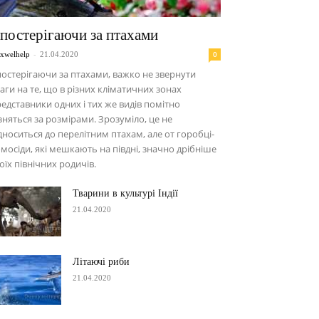
постерігаючи за птахами
-
0
xwelhelp
21.04.2020
остерігаючи за птахами, важко не звернути
аги на те, що в різних кліматичних зонах
едставники одних і тих же видів помітно
зняться за розмірами. Зрозуміло, це не
дноситься до перелітним птахам, але от горобці-
мосіди, які мешкають на півдні, значно дрібніше
оїх північних родичів.
Тварини в культурі Індії
21.04.2020
Літаючі риби
21.04.2020