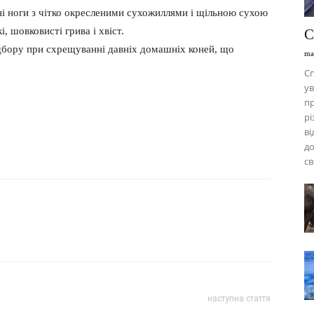
ні ноги з чітко окресленими сухожиллями і щільною сухою
, шовковисті грива і хвіст.
С
дбору при схрещуванні давніх домашніх коней, що
ma
Сп
ув
пр
рі
ві
до
св
наступна стаття