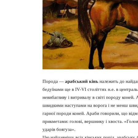
Порода —
арабський кінь
належить до найда
бедуїнами ще в IV-VI століттях н.е. в центра
невибагливу і витривалу в світі породу коней.
швидкими наступами на ворога і не менш швид
гарної породи коней. Араби говорили, що відм
прикметами: голові, вершнику і хвоста. «Голов
ударів боягуза».
Цю найдавнішу всіх кінських порід, арабську,