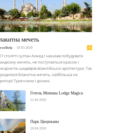
лакитна мечеть
-
0
xwelhelp
18.03.2020
17 столітті султан Ахмед I наказав побудувати
андіозну мечеть, не поступається красою і
карністю шедеврів візантійської архітектури. Так
родилася Блакитна мечеть, найбільша на
риторії Туреччини і донині.
Готель Montana Lodge Magica
21.04.2020
Парк Цицикама
20.04.2020