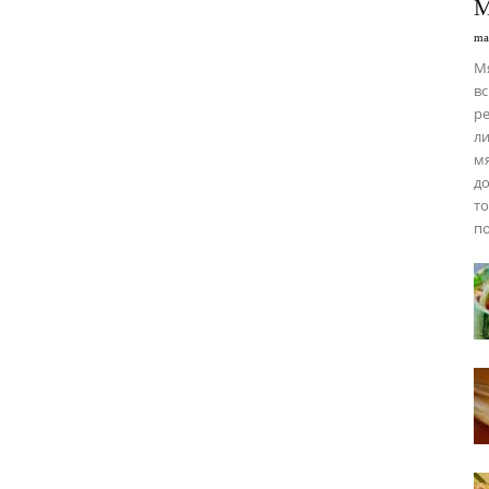
М
ma
М
вс
ре
ли
мя
до
то
по