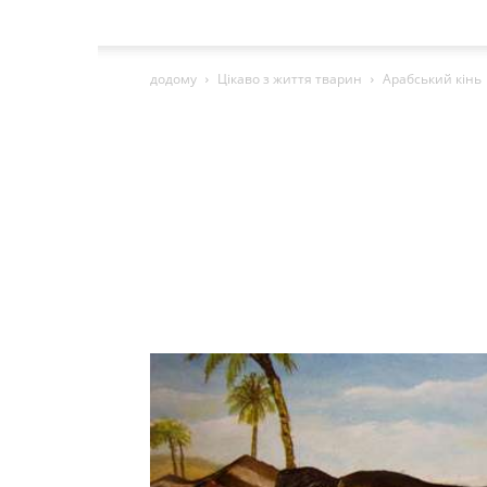
додому
Цікаво з життя тварин
Арабський кінь