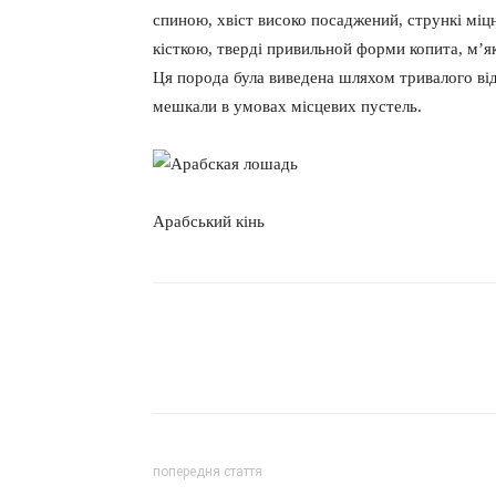
спиною, хвіст високо посаджений, стрункі міц
кісткою, тверді привильной форми копита, м’які
Ця порода була виведена шляхом тривалого ві
мешкали в умовах місцевих пустель.
Арабський кінь
попередня стаття