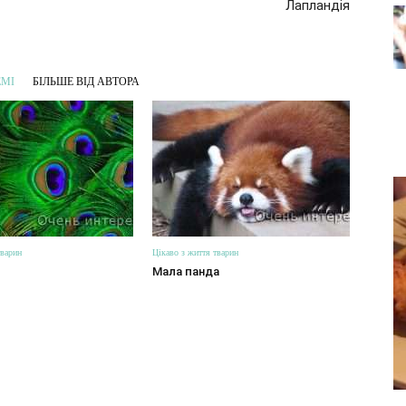
Лапландія
ЕМІ
БІЛЬШЕ ВІД АВТОРА
тварин
Цікаво з життя тварин
Мала панда