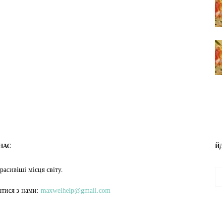
НАС
Й
расивіші місця світу.
затися з нами:
maxwelhelp@gmail.com