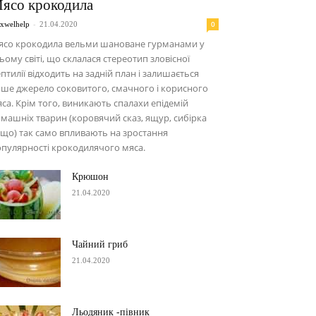
ясо крокодила
-
0
xwelhelp
21.04.2020
ясо крокодила вельми шановане гурманами у
ьому світі, що склалася стереотип зловісної
птилії відходить на задній план і залишається
ше джерело соковитого, смачного і корисного
са. Крім того, виникають спалахи епідемій
машніх тварин (коровячий сказ, ящур, сибірка
що) так само впливають на зростання
пулярності крокодилячого мяса.
Крюшон
21.04.2020
Чайний гриб
21.04.2020
Льодяник -півник