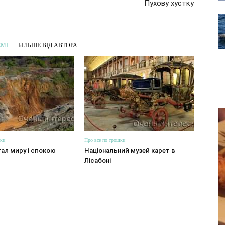
Пухову хустку
ЕМІ
БІЛЬШЕ ВІД АВТОРА
шки
Про все по трошки
ал миру і спокою
Національний музей карет в
Лісабоні