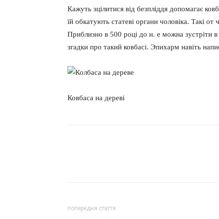
Кажуть зцілитися від безпліддя допомагає ков
їй обкатують статеві органи чоловіка. Такі от
Приблизно в 500 році до н. е можна зустріти в
згадки про такий ковбасі. Эпихарм навіть нап
Ковбаса на дереві
попередня стаття