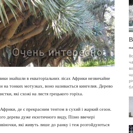
В
ma
Во
ча
во
що
вники знайшли в екваторіальних лісах Африки незвичайне
рі
ами на тонких мотузках, воно називається кингелия. Дерево
бл
истки, які схожі на листя грецького горіха.
Африки, де є прекрасним тентом в сухий і жаркий сезон.
ого дерева дуже екзотичного виду, Пізно ввечері
дзвіночки, які живуть лише до ранку і теж розгойдуються