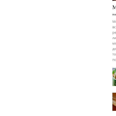
М
ma
М
вс
ре
ли
мя
до
то
по