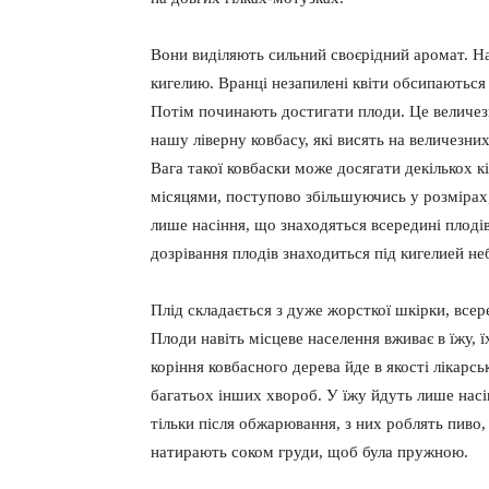
Вони виділяють сильний своєрідний аромат. На
кигелию. Вранці незапилені квіти обсипаються
Потім починають достигати плоди. Це величезн
нашу ліверну ковбасу, які висять на величезних
Вага такої ковбаски може досягати декількох к
місяцями, поступово збільшуючись у розмірах, 
лише насіння, що знаходяться всередині плодів
дозрівання плодів знаходиться під кигелией не
Плід складається з дуже жорсткої шкірки, всер
Плоди навіть місцеве населення вживає в їжу, ї
коріння ковбасного дерева йде в якості лікарсь
багатьох інших хвороб. У їжу йдуть лише насін
тільки після обжарювання, з них роблять пиво, 
натирають соком груди, щоб була пружною.