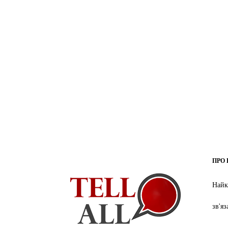
ПРО 
Найк
зв'я