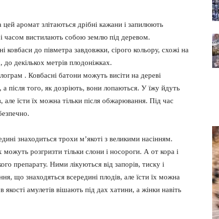
 цей аромат злітаються дрібні кажани і запилюють
 і часом вистилають собою землю під деревом.
і ковбаси до півметра завдовжки, сірого кольору, схожі на
, до декількох метрів плодоніжках.
ілограм . Ковбасні батони можуть висіти на дереві
а після того, як дозріють, вони лопаються. У їжу йдуть
, але їсти їх можна тільки після обжарювання. Під час
безпечно.
едині знаходиться трохи м’якоті з великими насінням.
х можуть розгризти тільки слони і носороги. А от кора і
кого препарату. Ними лікуються від запорів, тиску і
ня, що знаходяться всередині плодів, але їсти їх можна
в якості амулетів вішають під дах хатини, а жінки навіть