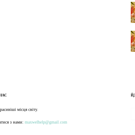
НАС
Й
расивіші місця світу.
затися з нами:
maxwelhelp@gmail.com