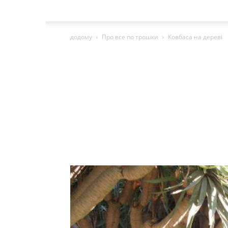
додому
Про все по трошки
Ковбаса на дереві