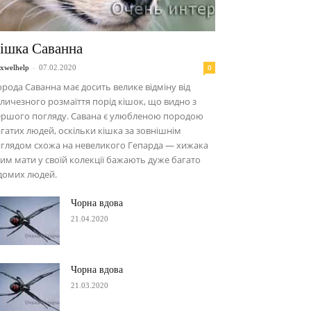
ішка Саванна
-
0
xwelhelp
07.02.2020
рода Саванна має досить велике відміну від
личезного розмаїття порід кішок, що видно з
ершого погляду. Савана є улюбленою породою
гатих людей, оскільки кішка за зовнішнім
глядом схожа на невеликого Гепарда — хижака
им мати у своїй колекції бажають дуже багато
домих людей.
Чорна вдова
21.04.2020
Чорна вдова
21.03.2020