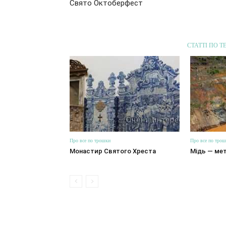
Свято Октоберфест
СТАТТІ ПО Т
Про все по трошки
Про все по тро
Монастир Святого Хреста
Мідь — мет