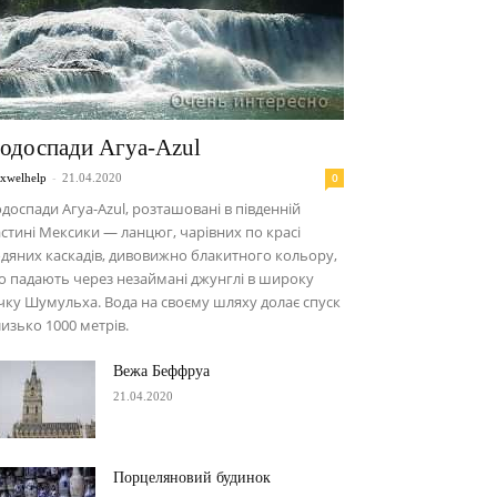
одоспади Агуа-Azul
-
0
xwelhelp
21.04.2020
доспади Агуа-Azul, розташовані в південній
стині Мексики — ланцюг, чарівних по красі
дяних каскадів, дивовижно блакитного кольору,
 падають через незаймані джунглі в широку
чку Шумульха. Вода на своєму шляху долає спуск
изько 1000 метрів.
Вежа Беффруа
21.04.2020
Порцеляновий будинок