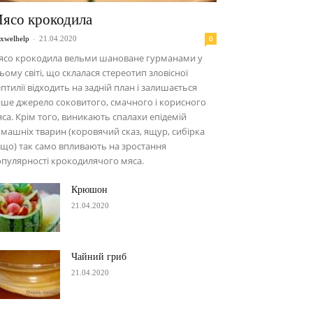
ясо крокодила
-
0
xwelhelp
21.04.2020
ясо крокодила вельми шановане гурманами у
ьому світі, що склалася стереотип зловісної
птилії відходить на задній план і залишається
ше джерело соковитого, смачного і корисного
са. Крім того, виникають спалахи епідемій
машніх тварин (коровячий сказ, ящур, сибірка
що) так само впливають на зростання
пулярності крокодилячого мяса.
Крюшон
21.04.2020
Чайний гриб
21.04.2020