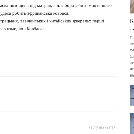
баска поміщена під матрац, а для боротьби з імпотенцією
 чудеса робить африканська ковбаса.
К
 грецьких, вавілонських і китайських джерелах перші
исав комедію «Ковбаса».
ma
По
ве
п
ба
ви
як
ві
наступна стаття