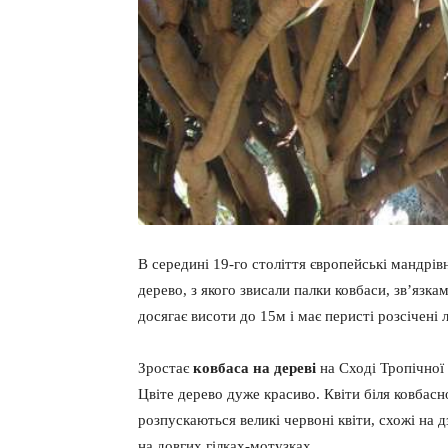
В середині 19-го століття європейські мандрі
дерево, з якого звисали палки ковбаси, зв’язк
досягає висоти до 15м і має перисті розсічені л
Зростає
ковбаса на дереві
на Сході Тропічної 
Цвіте дерево дуже красиво. Квіти біля ковбасн
розпускаються великі червоні квіти, схожі на 
на довгих гілках-мотузках.