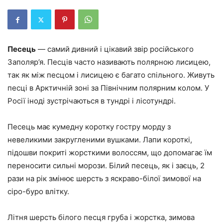
Песець
— самий дивний і цікавий звір російського
Заполяр’я. Песців часто називають полярною лисицею,
так як між песцом і лисицею є багато спільного. Живуть
песці в Арктичній зоні за Північним полярним колом. У
Росії іноді зустрічаються в тундрі і лісотундрі.
Песець має кумедну коротку гостру морду з
невеликими закругленими вушками. Лапи короткі,
підошви покриті жорсткими волоссям, що допомагає їм
переносити сильні морози. Білий песець, як і заєць, 2
рази на рік змінює шерсть з яскраво-білої зимової на
сіро-буро влітку.
Літня шерсть білого песця груба і жорстка, зимова