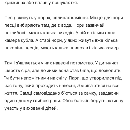
крижинах або вплав у пошуках їжі.
Песці живуть у норах, щілинах каміння. Місце для нори
песці вибирають там, де є вода. Нори зазвичай
неглибокі і мають кілька виходів. У ній є тільки одна
камера кубла. А старі нори, у яких живуть вже кілька
поколінь песців, мають кілька поверхів і кілька камер.
Там і з’являється у них навесні потомство. У дитинчат
шерсть сіра, але до зими вона стає біла, що дозволить
їм бути непомітними на снігу. Пари, що утворилися під
час гону, який проходить навесні, зберігаються на все
життя. Самці самовіддано б’ються за самку, завдаючи
один одному глибокі рани. Обоє батьків беруть активну
участь у вихованні дітей.