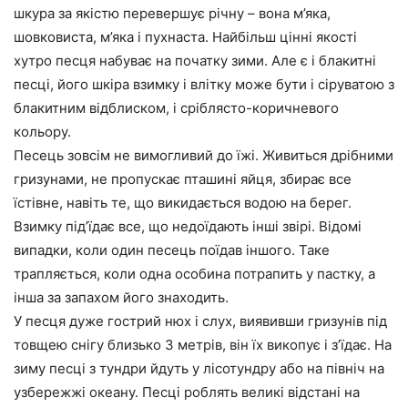
шкура за якістю перевершує річну – вона м’яка,
шовковиста, м’яка і пухнаста. Найбільш цінні якості
хутро песця набуває на початку зими. Але є і блакитні
песці, його шкіра взимку і влітку може бути і сіруватою з
блакитним відблиском, і сріблясто-коричневого
кольору.
Песець зовсім не вимогливий до їжі. Живиться дрібними
гризунами, не пропускає пташині яйця, збирає все
їстівне, навіть те, що викидається водою на берег.
Взимку під’їдає все, що недоїдають інші звірі. Відомі
випадки, коли один песець поїдав іншого. Таке
трапляється, коли одна особина потрапить у пастку, а
інша за запахом його знаходить.
У песця дуже гострий нюх і слух, виявивши гризунів під
товщею снігу близько 3 метрів, він їх викопує і з’їдає. На
зиму песці з тундри йдуть у лісотундру або на північ на
узбережжі океану. Песці роблять великі відстані на