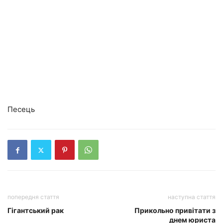
Песець
попередня стаття
наступна стаття
Гігантський рак
Прикольно привітати з
днем юриста