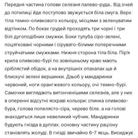
Передня частина голови селезня палево-руда.. Від очей
до потилиці йде поступово звужується біла смуга. Верх
тіла темно-оливкового кольору, місцями з зеленуватим
відтінком. По боках грудей проходять три чорні і три
білі дугоподібних смужки. Боки тулуба сіро-зелені,
поцятковані чорними і сірувато-білими поперечними
струйчатыми смужками. Нижня сторона тіла біла. Пір’я
крила оливково-бурі по зовнішньому краю мають
сріблястий обідок, а на внутрішніх опахалах ще й
блискучі зелені вершинки. Дзьоб у мандаринки
червоний, ноги орангжевого кольору, очі темно-бурі.
Самочки виглядають витонченішими селезнів, але у них
в оперенні відсутні яскраві кольори: спинка оливково-
бура, голова попелясто-сіра, черево біле. а на голові
знаходиться лише невеликий чубчик. Мандаринки
будують гнізда в дуплах. основну частину раціону
становлять жолуді. В гнізді звичайно 6-7 яєць. Висиджує