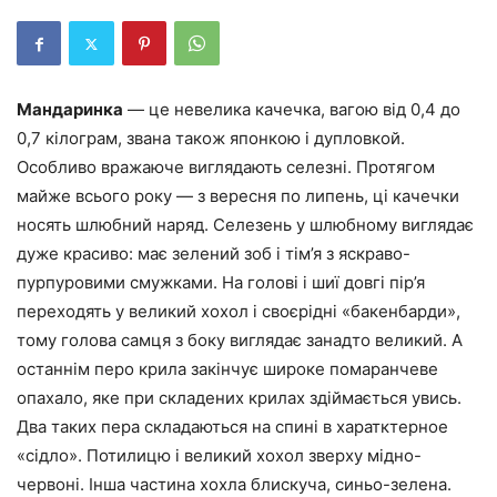
Мандаринка
— це невелика качечка, вагою від 0,4 до
0,7 кілограм, звана також японкою і дупловкой.
Особливо вражаюче виглядають селезні. Протягом
майже всього року — з вересня по липень, ці качечки
носять шлюбний наряд. Селезень у шлюбному виглядає
дуже красиво: має зелений зоб і тім’я з яскраво-
пурпуровими смужками. На голові і шиї довгі пір’я
переходять у великий хохол і своєрідні «бакенбарди»,
тому голова самця з боку виглядає занадто великий. А
останнім перо крила закінчує широке помаранчеве
опахало, яке при складених крилах здіймається увись.
Два таких пера складаються на спині в харатктерное
«сідло». Потилицю і великий хохол зверху мідно-
червоні. Інша частина хохла блискуча, синьо-зелена.