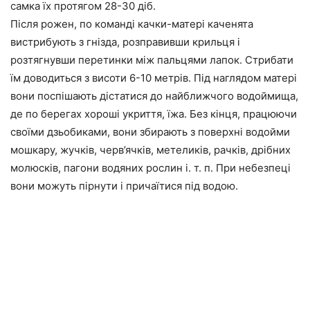
самка їх протягом 28-30 діб.
Після рожен, по команді качки-матері каченята
вистрибують з гнізда, розправивши крильця і
розтягнувши перетинки між пальцями лапок. Стрибати
їм доводиться з висоти 6-10 метрів. Під наглядом матері
вони поспішають дістатися до найближчого водоймища,
де по берегах хороші укриття, їжа. Без кінця, працюючи
своїми дзьобиками, вони збирають з поверхні водойми
мошкару, жучків, черв’ячків, метеликів, рачків, дрібних
молюсків, пагони водяних рослин і. т. п. При небезпеці
вони можуть пірнути і причаїтися під водою.