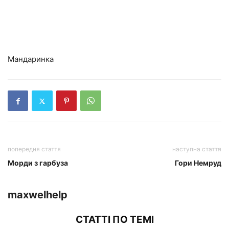
Мандаринка
попередня стаття
наступна стаття
Морди з гарбуза
Гори Немруд
maxwelhelp
СТАТТІ ПО ТЕМІ