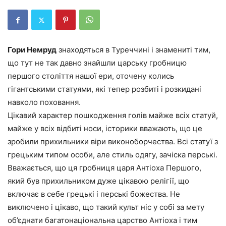
Гори Немруд
знаходяться в Туреччині і знамениті тим,
що тут не так давно знайшли царську гробницю
першого століття нашої ери, оточену колись
гігантськими статуями, які тепер розбиті і розкидані
навколо поховання.
Цікавий характер пошкодження голів майже всіх статуй,
майже у всіх відбиті носи, історики вважають, що це
зробили прихильники віри виконоборчества. Всі статуї з
грецьким типом особи, але стиль одягу, зачіска перські.
Вважається, що ця гробниця царя Антіоха Першого,
який був прихильником дуже цікавою релігії, що
включає в себе грецькі і перські божества. Не
виключено і цікаво, що такий культ ніс у собі за мету
об’єднати багатонаціональна царство Антіоха і тим