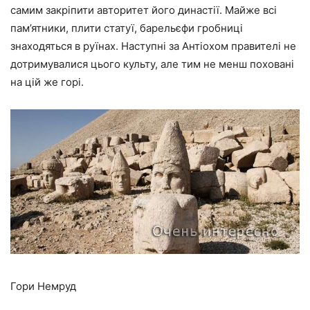
самим закріпити авторитет його династії. Майже всі
пам’ятники, плити статуї, барельєфи гробниці
знаходяться в руїнах. Наступні за Антіохом правителі не
дотримувалися цього культу, але тим не менш поховані
на цій же горі.
Гори Немруд