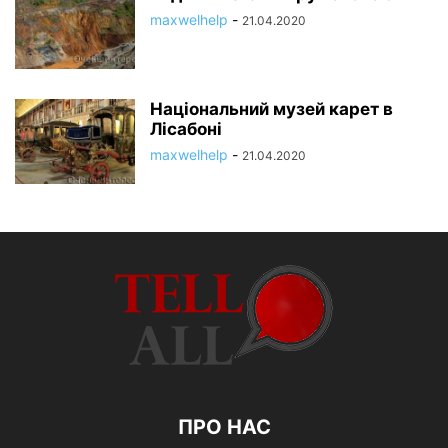
maxwelhelp
-
21.04.2020
Національний музей карет в
Лісабоні
maxwelhelp
-
21.04.2020
ПРО НАС