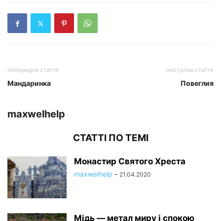
попередня стаття
наступна стаття
Мандаринка
Повеглия
maxwelhelp
СТАТТІ ПО ТЕМІ
Монастир Святого Хреста
maxwelhelp
-
21.04.2020
Мідь — метал миру і спокою