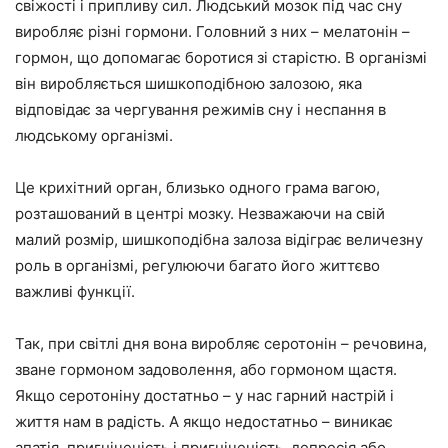
свіжості і припливу сил. Людський мозок під час сну
виробляє різні гормони. Головний з них – мелатонін –
гормон, що допомагає боротися зі старістю. В організмі
він виробляється шишкоподібною залозою, яка
відповідає за чергування режимів сну і неспання в
людському організмі.
Це крихітний орган, близько одного грама вагою,
розташований в центрі мозку. Незважаючи на свій
малий розмір, шишкоподібна залоза відіграє величезну
роль в організмі, регулюючи багато його життєво
важливі функції.
Так, при світлі дня вона виробляє серотонін – речовина,
зване гормоном задоволення, або гормоном щастя.
Якщо серотоніну достатньо – у нас гарний настрій і
життя нам в радість. А якщо недостатньо – виникає
апатія, пригніченість і пригніченість, депресія або,