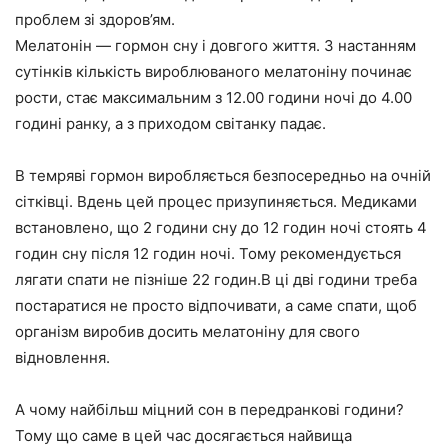
проблем зі здоров’ям.
Мелатонін — гормон сну і довгого життя. З настанням
сутінків кількість вироблюваного мелатоніну починає
рости, стає максимальним з 12.00 години ночі до 4.00
годині ранку, а з приходом світанку падає.
В темряві гормон виробляється безпосередньо на очній
сітківці. Вдень цей процес призупиняється. Медиками
встановлено, що 2 години сну до 12 годин ночі стоять 4
годин сну після 12 годин ночі. Тому рекомендується
лягати спати не пізніше 22 годин.В ці дві години треба
постаратися не просто відпочивати, а саме спати, щоб
організм виробив досить мелатоніну для свого
відновлення.
А чому найбільш міцний сон в передранкові години?
Тому що саме в цей час досягається найвища