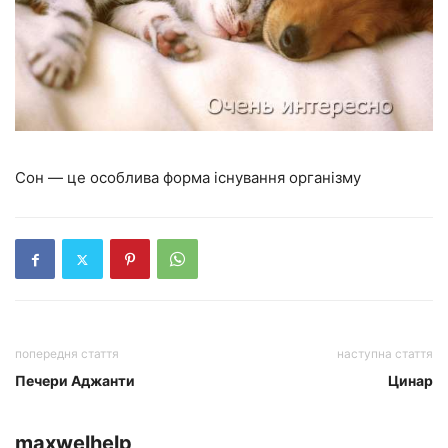
Сон — це особлива форма існування організму
попередня стаття
наступна стаття
Печери Аджанти
Цинар
maxwelhelp