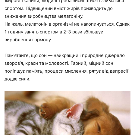
жирові тканини, людині треба висипатися і займатися
спортом. Підвищений вміст жирів призводить до
зниження виробництва мелатоніну.
На жаль, мелатонін в організмі не накопичується. Однак
1 годину занять спортом в 2-3 рази збільшує
вироблення гормону.
Пам’ятайте, що сон — найкращий і природне джерело
здоров’я, краси та молодості. Гарний, міцний сон
поліпшує пам’ять, процеси мислення, рятує від депресії,
додає сили.