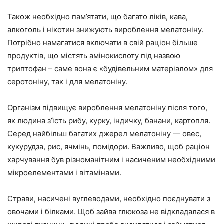
Також необхідно пам’ятати, що багато ліків, кава,
алкоголь і нікотин знижують вироблення мелатоніну.
Потрібно намагатися включати в свій раціон більше
продуктів, що містять амінокислоту під назвою
триптофан – саме вона є «будівельним матеріалом» для
серотоніну, так і для мелатоніну.
Організм підвищує вироблення мелатоніну після того,
як людина з’їсть рибу, курку, індичку, банани, картопля.
Серед найбільш багатих джерел мелатоніну — овес,
кукурудза, рис, ячмінь, помідори. Важливо, щоб раціон
харчування був різноманітним і насиченим необхідними
мікроелементами і вітамінами.
Страви, насичені вуглеводами, необхідно поєднувати з
овочами і білками. Щоб зайва глюкоза не відкладалася в