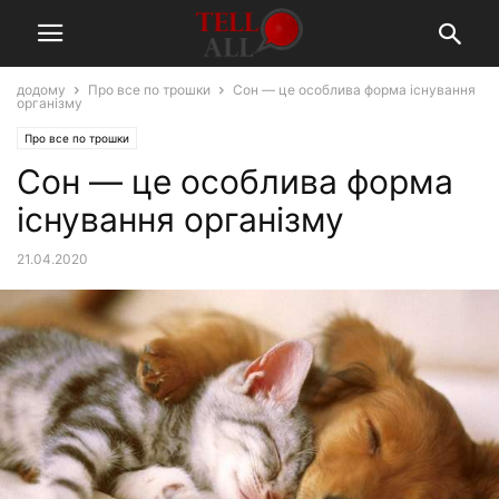
додому
Про все по трошки
Сон — це особлива форма існування
організму
Про все по трошки
Сон — це особлива форма
існування організму
21.04.2020