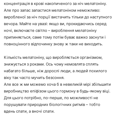
концентрація в крові накопиченого за ніч мелатоніну.
Але про запас запастися мелатоніном неможливо:
виробленої за ніч порції вистачить тільки до наступного
вечора. Майте на увазі: якщо ви, прокидаючись серед
ночі, включаєте світло – вироблення мелатоніну
припиняється, саме тому потім буває важко заснути і
повноцінного відпочинку знову ж таки не виходить.
Кількість мелатоніну, що виробляється організмом,
знижується з роками. Ось чому немовлята сплять
набагато більше, ніж дорослі люди, а людей похилого
віку так часто мучить безсоння.
Але все ж ми можемо хоча б в невеликій мірі збільшити
виробництво епіфізом цього гормону в будь-якому віці.
Для цього потрібно, по-перше, по можливості не
порушувати природних біологічних ритмів – тобто
вдень спати, а вночі спати.