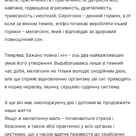
навпаки, підвищена агресивність, дратівливість,
тривожність і неспокій. Серотонін – денний гормон, а от
коли за вікном темніє, епіфіз починає виробляти інший
гормон – мелатонін, який і відповідає за здоровий
повноцінний сон.
Темрява, бажано повна і ніч – ось два найважливіших
умов його утворення. Вырабатываясь лише в темний
час доби, мелатонін не тільки володіє снодійним дією,
але ще сприяє відновленню організму уві сні: приводить
в норму нервову, імунну, серцево-судинну систему.
А ще він має омолоджуючу дію і допомагає продовжити
наше життя.
Якщо ж мелатоніну мало – починаються стреси і
безсоння, а також збої практично у всіх органах і
системах, що з часом здатне призвести до серйозних