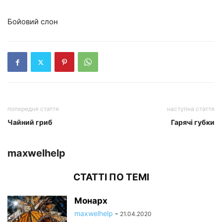
Бойовий слон
попередня стаття
наступна стаття
Чайний гриб
Гарячі губки
maxwelhelp
СТАТТІ ПО ТЕМІ
Монарх
maxwelhelp
-
21.04.2020