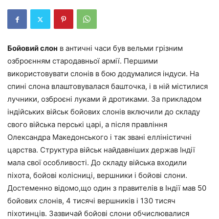
Бойовий слон
в античні часи був вельми грізним
озброєнням стародавньої армії. Першими
використовувати слонів в бою додумалися індуси. На
спині слона влаштовувалася башточка, і в ній містилися
лучники, озброєні луками й дротиками. За прикладом
індійських військ бойових слонів включили до складу
свого війська перські царі, а після правління
Олександра Македонського і так звані елліністичні
царства. Структура військ найдавніших держав Індії
мала свої особливості. До складу війська входили
піхота, бойові колісниці, вершники і бойові слони.
Достеменно відомо,що один з правителів в Індії мав 50
бойових слонів, 4 тисячі вершників і 130 тисяч
піхотинців. Зазвичай бойові слони обчислювалися