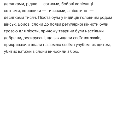
десятками, рідше — сотнями, бойові колісниці —
сотнями, вершники — тисячами, а піхотинці —
десятками тисяч. Піхота була у індійців головним родом
військ. Бойові слони до появи регулярної кінноти були
грозою для піхоти, причому тварини були настільки
добре видресирувані, що захищали своїх ватажків,
прикриваючи впали на землю своїм тулубом, як щитом,
убитих ватажків слони виносили з бою.