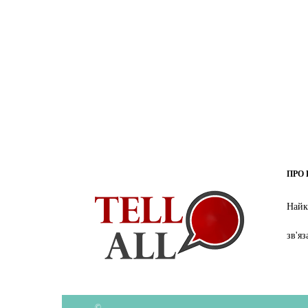
ПРО 
Найк
зв'я
©