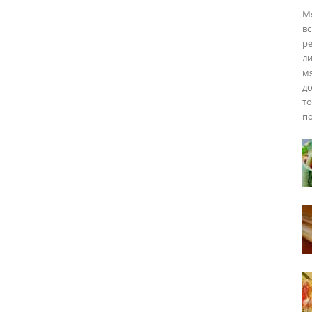
М
вс
ре
ли
мя
до
то
по