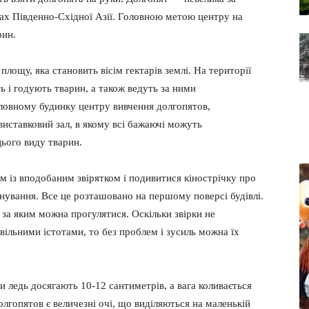
ах Південно-Східної Азії. Головною метою центру на
рин.
площу, яка становить вісім гектарів землі. На території
ь і годують тварин, а також ведуть за ними
ловному будинку центру вивчення долгопятов,
 виставковий зал, в якому всі бажаючі можуть
ього виду тварин.
 із вподобаним звірятком і подивитися кінострічку про
нування. Все це розташовано на першому поверсі будівлі.
 за яким можна прогулятися. Оскільки звірки не
вільними істотами, то без проблем і зусиль можна їх
 ледь досягають 10-12 сантиметрів, а вага коливається
лгопятов є величезні очі, що виділяються на маленькій