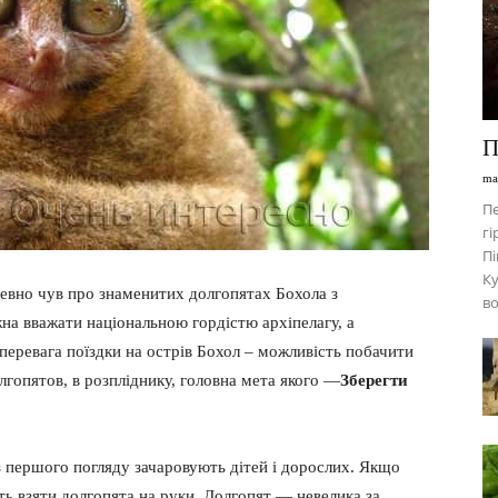
П
ma
П
гі
Пі
Ку
апевно чув про знаменитих долгопятах Бохола з
во
на вважати національною гордістю архіпелагу, а
еревага поїздки на острів Бохол – можливість побачити
лгопятов, в розпліднику, головна мета якого —
Зберегти
 з першого погляду зачаровують дітей і дорослих. Якщо
ть взяти долгопята на руки. Долгопят — невелика за