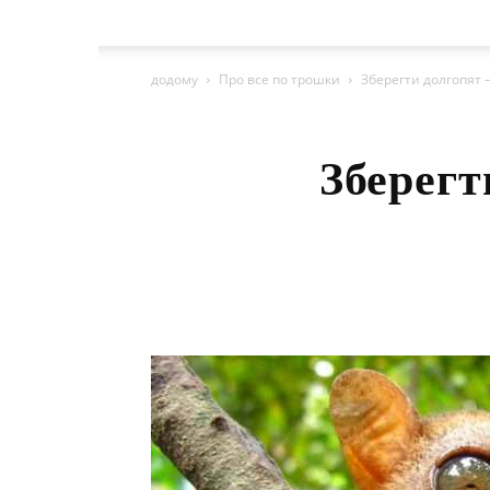
додому
Про все по трошки
Зберегти долгопят 
Зберегт