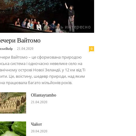
ечери Вайтомо
-
0
xwelhelp
21.04.2020
ечери Вайтомо – це сформована природою
рська система і одночасно невелике село на
внічному острові Нової Зеландії, у 12 км від Ті
ити. Це, воістину, шедевр природи, над яким
на працювала багато мільйонів років.
Ollantaytambo
21.04.2020
Чайот
20.04.2020