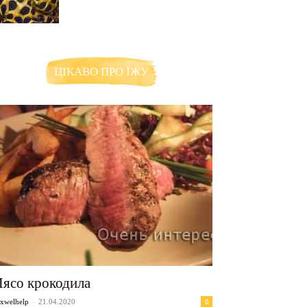
ЦІКАВО ПРО ЇЖУ
ясо крокодила
-
0
xwelhelp
21.04.2020