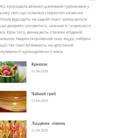
ясо крокодила вельми шановане гурманами у
ьому світі, що склалася стереотип зловісної
птилії відходить на задній план і залишається
ше джерело соковитого, смачного і корисного
са. Крім того, виникають спалахи епідемій
машніх тварин (коровячий сказ, ящур, сибірка
що) так само впливають на зростання
пулярності крокодилячого мяса.
Крюшон
21.04.2020
Чайний гриб
21.04.2020
Льодяник -півник
21.04.2020