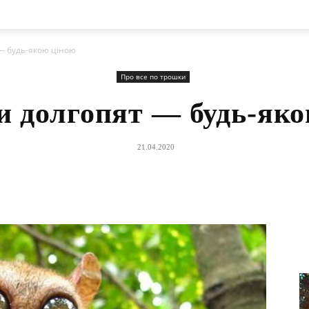
— будь-якою ціною
Про все по трошки
и долгопят — будь-як
21.04.2020