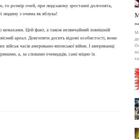
, то розмір очей, при людському зростанні долгопята,
бі людину з очима як яблука!
М
ma
 комахами. Цей факт, а також незвичайний зовнішній
Ма
овісний ареал. Довгопяти досить відомі особистості, вони
до
Ос
х військ часів американо-японської війни. І американці
ма
инами, а, за словами очевидців, самі міцно їх
к