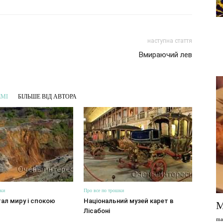
наступна стаття
Вмираючий лев
ЕМІ
БІЛЬШЕ ВІД АВТОРА
шки
Про все по трошки
ал миру і спокою
Національний музей карет в
М
Лісабоні
ma