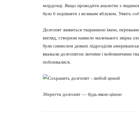
мордочці. Якщо проводити аналогію з людиною
було б порівняти з великим яблуком. Уявіть со
Долгопят живиться тваринною їжею, переважно
вигляд, створили навколо маленького звірка зл
були символом деяких підрозділів американськи
вважали долгопятов лютими і войовничими твар
побоювалися.
Зберегти долгопят — будь-якою ціною