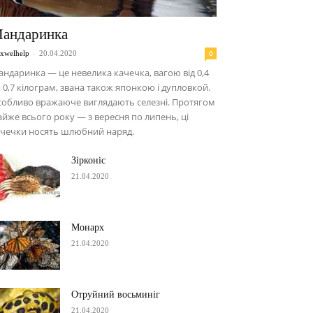
андаринка
-
0
xwelhelp
20.04.2020
ндаринка — це невелика качечка, вагою від 0,4
 0,7 кілограм, звана також японкою і дупловкой.
обливо вражаюче виглядають селезні. Протягом
йже всього року — з вересня по липень, ці
ачечки носять шлюбний наряд.
Зірконіс
21.04.2020
Монарх
21.04.2020
Отруйний восьминіг
21.04.2020