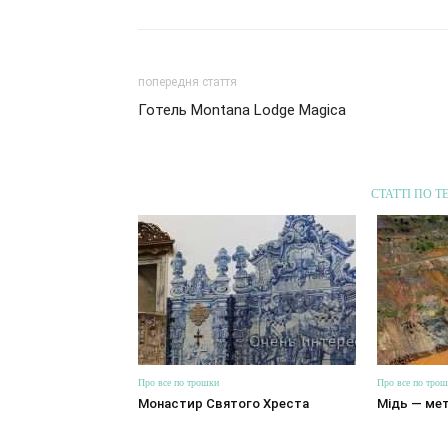
попередня стаття
Готель Montana Lodge Magica
СТАТТІ ПО Т
Про все по трошки
Про все по тро
Монастир Святого Хреста
Мідь — мет