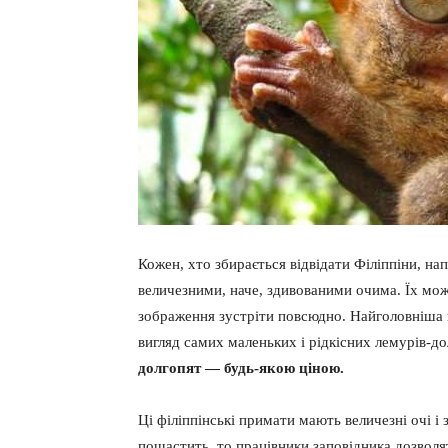
Кожен, хто збирається відвідати Філіппіни, н
величезними, наче, здивованими очима. Їх мож
зображення зустріти повсюдно. Найголовніша п
вигляд самих маленьких і рідкісних лемурів-до
долгопят — будь-якою ціною.
Ці філіппінські примати мають величезні очі і
пощастить, то працівники заповідника дозволя