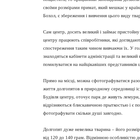
своїми розмірами примат, який мешкає у країн
Бохол, є збереження і вивчення цього виду тва
Сам центр, досить великий і займає пристойну 
центру працюють співробітники, які доглядают
спостереження таким чином вивчаючи їх. У го
знаходяться кабінети адміністрації та великий
помилуватися на найцікавіших представників ц
Прямо на місці, можна сфотографуватися разом
життя долгопятов в природному середовищі іс
Будівля центру, оточує парк де живуть лемури,
відрізняються блискавичною прыткостью і є по
фотографувати скільки душі завгодно.
Долгопят дуже невелика тварина – його розміри
від 120 до 140 грам. Відмінною особливістю до