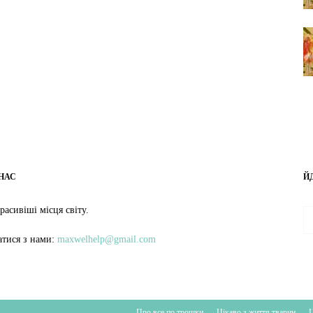
НАС
Й
расивіші місця світу.
затися з нами:
maxwelhelp@gmail.com
Про все по трошки
Цікаво з життя тварин
Ц