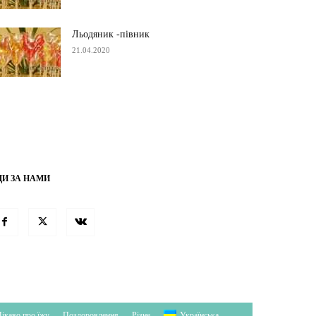
Льодяник -півник
21.04.2020
ДИ ЗА НАМИ
ікаво про їжу
Поздоровлення
Різне
Українська