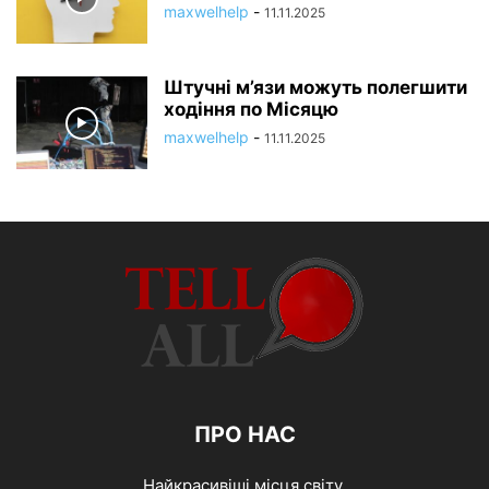
maxwelhelp
-
11.11.2025
Штучні м’язи можуть полегшити
ходіння по Місяцю
maxwelhelp
-
11.11.2025
ПРО НАС
Найкрасивіші місця світу.