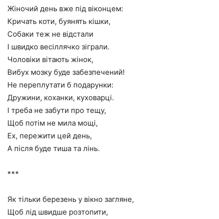
Жіночий день вже під віконцем:
Кричать коти, буянять кішки,
Собаки теж не відстали
І швидко весіллячко зіграли.
Чоловіки вітають жінок,
Вибух мозку буде забезпечений!
Не переплутати б подарунки:
Дружини, коханки, куховарці.
І треба не забути про тещу,
Щоб потім не мила мощі,
Ех, пережити цей день,
А після буде тиша та лінь.
***
Як тільки березень у вікно загляне,
Щоб лід швидше розтопити,