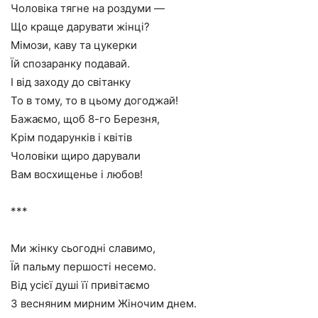
Чоловіка тягне на роздуми —
Що краще дарувати жінці?
Мімози, каву та цукерки
Їй спозаранку подавай.
І від заходу до світанку
То в тому, то в цьому догоджай!
Бажаємо, щоб 8-го Березня,
Крім подарунків і квітів
Чоловіки щиро дарували
Вам восхищенье і любов!
***
Ми жінку сьогодні славимо,
Їй пальму першості несемо.
Від усієї душі її привітаємо
З весняним мирним Жіночим днем.