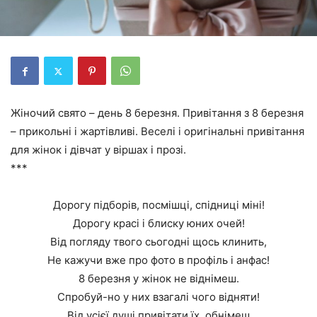
Жіночий свято – день 8 березня. Привітання з 8 березня
– прикольні і жартівливі. Веселі і оригінальні привітання
для жінок і дівчат у віршах і прозі.
***
Дорогу підборів, посмішці, спідниці міні!
Дорогу красі і блиску юних очей!
Від погляду твого сьогодні щось клинить,
Не кажучи вже про фото в профіль і анфас!
8 березня у жінок не віднімеш.
Спробуй-но у них взагалі чого відняти!
Від усієї душі привітати їх, обнімеш