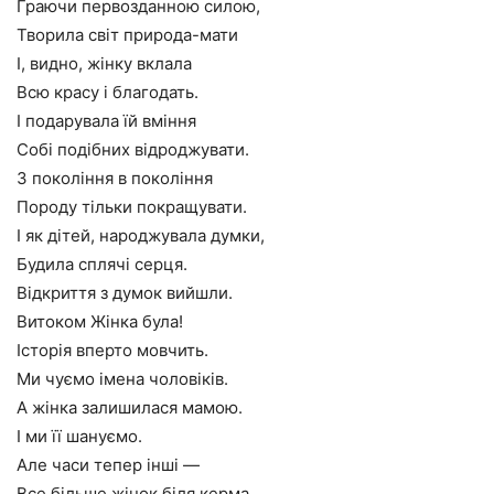
Граючи первозданною силою,
Творила світ природа-мати
І, видно, жінку вклала
Всю красу і благодать.
І подарувала їй вміння
Собі подібних відроджувати.
З покоління в покоління
Породу тільки покращувати.
І як дітей, народжувала думки,
Будила сплячі серця.
Відкриття з думок вийшли.
Витоком Жінка була!
Історія вперто мовчить.
Ми чуємо імена чоловіків.
А жінка залишилася мамою.
І ми її шануємо.
Але часи тепер інші —
Все більше жінок біля керма.