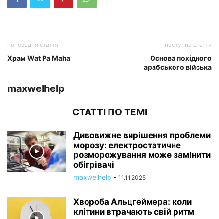
попередня стаття
наступна стаття
Храм Wat Pa Maha
Основа похідного
арабського війська
maxwelhelp
СТАТТІ ПО ТЕМІ
Дивовижне вирішення проблеми
морозу: електростатичне
розморожування може замінити
обігрівачі
maxwelhelp
-
11.11.2025
Хвороба Альцгеймера: коли
клітини втрачають свій ритм