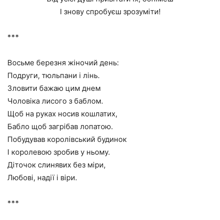
І знову спробуєш зрозуміти!
***
Восьме березня жіночий день:
Подруги, тюльпани і лінь.
Зловити бажаю цим днем
Чоловіка лисого з баблом.
Щоб на руках носив кошлатих,
Бабло щоб загрібав лопатою.
Побудував королівський будинок
І королевою зробив у ньому.
Діточок слинявих без міри,
Любові, надії і віри.
***