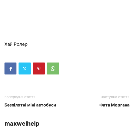
Хай Ролер
попередня стаття
наступна стаття
Безпілотні міні автобуси
Фата Моргана
maxwelhelp