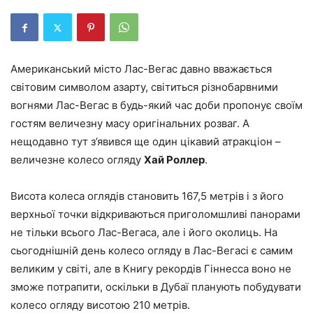
Американський місто Лас-Вегас давно вважається
світовим символом азарту, світиться різнобарвними
вогнями Лас-Вегас в будь-який час доби пропонує своїм
гостям величезну масу оригінальних розваг. А
нещодавно тут з’явився ще один цікавий атракціон –
величезне колесо огляду
Хай Роллер
.
Висота колеса оглядів становить 167,5 метрів і з його
верхньої точки відкриваються приголомшливі панорами
не тільки всього Лас-Вегаса, але і його околиць. На
сьогоднішній день колесо огляду в Лас-Вегасі є самим
великим у світі, але в Книгу рекордів Гіннесса воно не
зможе потрапити, оскільки в Дубаї планують побудувати
колесо огляду висотою 210 метрів.