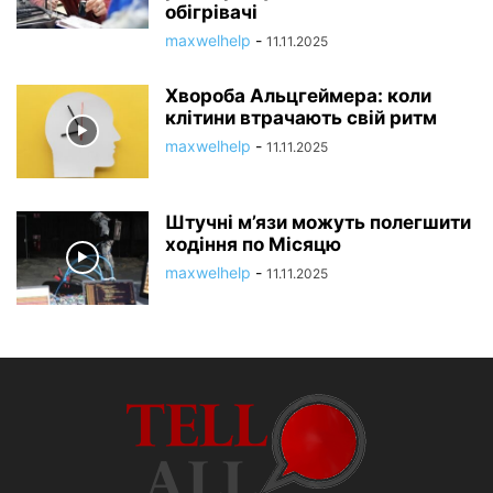
обігрівачі
maxwelhelp
-
11.11.2025
Хвороба Альцгеймера: коли
клітини втрачають свій ритм
maxwelhelp
-
11.11.2025
Штучні м’язи можуть полегшити
ходіння по Місяцю
maxwelhelp
-
11.11.2025