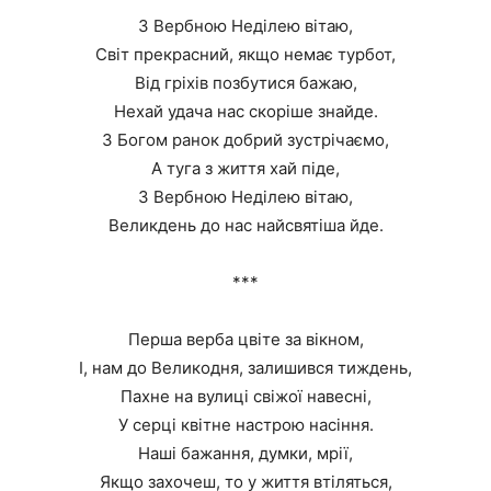
З Вербною Неділею вітаю,
Світ прекрасний, якщо немає турбот,
Від гріхів позбутися бажаю,
Нехай удача нас скоріше знайде.
З Богом ранок добрий зустрічаємо,
А туга з життя хай піде,
З Вербною Неділею вітаю,
Великдень до нас найсвятіша йде.
***
Перша верба цвіте за вікном,
І, нам до Великодня, залишився тиждень,
Пахне на вулиці свіжої навесні,
У серці квітне настрою насіння.
Наші бажання, думки, мрії,
Якщо захочеш, то у життя втіляться,