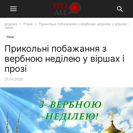
додому
Різне
Прикольні побажання з вербною неділею у віршах і
прозі
Різне
Прикольні побажання з
вербною неділею у віршах і
прозі
21.04.2020