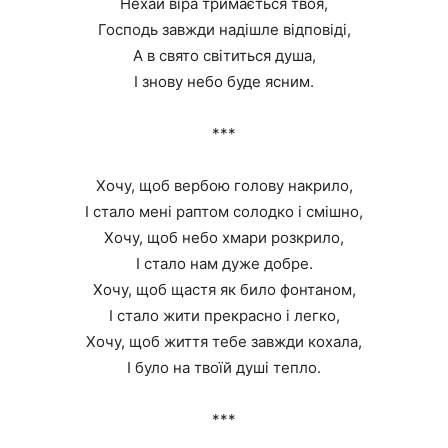
Нехай віра тримається твоя,
Господь завжди надішле відповіді,
А в свято світиться душа,
І знову небо буде ясним.
***
Хочу, щоб вербою голову накрило,
І стало мені раптом солодко і смішно,
Хочу, щоб небо хмари розкрило,
І стало нам дуже добре.
Хочу, щоб щастя як било фонтаном,
І стало жити прекрасно і легко,
Хочу, щоб життя тебе завжди кохала,
І було на твоїй душі тепло.
***