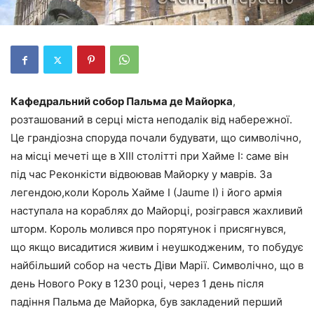
Кафедральний собор Пальма де Майорка
,
розташований в серці міста неподалік від набережної.
Це грандіозна споруда почали будувати, що символічно,
на місці мечеті ще в XIII столітті при Хайме I: саме він
під час Реконкісти відвоював Майорку у маврів. За
легендою,коли Король Хайме I (Jaume I) і його армія
наступала на кораблях до Майорці, розігрався жахливий
шторм. Король молився про порятунок і присягнувся,
що якщо висадитися живим і неушкодженим, то побудує
найбільший собор на честь Діви Марії. Символічно, що в
день Нового Року в 1230 році, через 1 день після
падіння Пальма де Майорка, був закладений перший