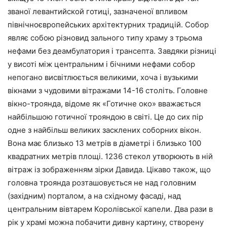
званої левантийской готиці, зазначеної впливом
північноєвропейських архітектурних традицій. Собор
являє собою різновид зального типу храму з трьома
нефами без деамбулатория і трансепта. Завдяки різниці
у висоті між центральним і бічними нефами собор
непогано висвітлюється великими, хоча і вузькими
вікнами з чудовими вітражами 14-16 століть. Головне
вікно-троянда, відоме як «Готичне око» вважається
найбільшою готичної трояндою в світі. Це до сих пір
одне з найбільш великих засклених соборних вікон.
Вона має близько 13 метрів в діаметрі і близько 100
квадратних метрів площі. 1236 стекол утворюють в ній
вітраж із зображенням зірки Давида. Цікаво також, що
головна троянда розташовується не над головним
(західним) порталом, а на східному фасаді, над
центральним вівтарем Королівської капели. Два рази в
рік у храмі можна побачити дивну картину, створену