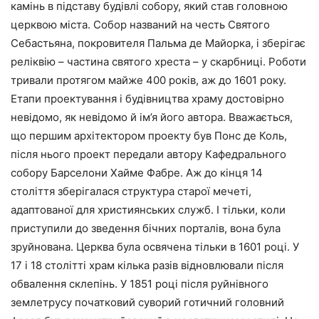
камінь в підставу будівлі собору, який став головною
церквою міста. Собор названий на честь Святого
Себастьяна, покровителя Пальма де Майорка, і зберігає
реліквію – частина святого хреста – у скарбниці. Роботи
тривали протягом майже 400 років, аж до 1601 року.
Етапи проектування і будівництва храму достовірно
невідомо, як невідомо й ім’я його автора. Вважається,
що першим архітектором проекту був Понс де Коль,
після нього проект передали автору Кафедрального
собору Барселони Хайме Фабре. Аж до кінця 14
століття зберігалася структура старої мечеті,
адаптованої для християнських служб. І тільки, коли
приступили до зведення бічних порталів, вона була
зруйнована. Церква була освячена тільки в 1601 році. У
17 і 18 столітті храм кілька разів відновлювали після
обвалення склепінь. У 1851 році після руйнівного
землетрусу початковий суворий готичний головний