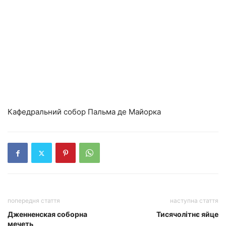
Кафедральний собор Пальма де Майорка
попередня стаття
наступна стаття
Дженненская соборна
Тисячолітнє яйце
мечеть