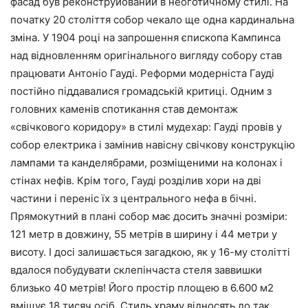
фасад був реконструйований в неоготичному стилі. На
початку 20 століття собор чекало ще одна кардинальна
зміна. У 1904 році на запрошення єпископа Кампинса
над відновленням оригінального вигляду собору став
працювати Антоніо Гауді. Реформи модерніста Гауді
постійно піддавалися громадській критиці. Одним з
головних каменів спотикання став демонтаж
«свічкового коридору» в стилі мудехар: Гауді провів у
собор електрика і замінив навісну свічкову конструкцію
лампами та канделябрами, розміщеними на колонах і
стінах нефів. Крім того, Гауді розділив хори на дві
частини і переніс їх з центрального нефа в бічні.
Прямокутний в плані собор має досить значні розміри:
121 метр в довжину, 55 метрів в ширину і 44 метри у
висоту. І досі залишається загадкою, як у 16-му столітті
вдалося побудувати склепінчаста стеля заввишки
близько 40 метрів! Його простір площею в 6.600 м2
вміщує 18 тисяч осіб. Стиль храму відносять до так