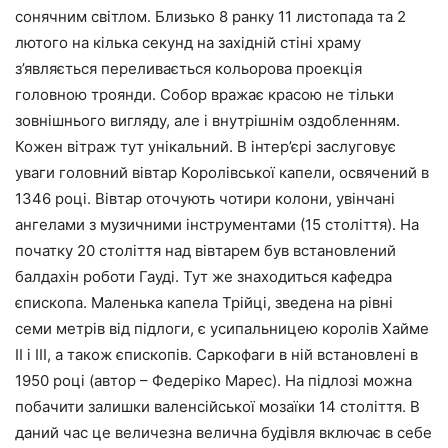
сонячним світлом. Близько 8 ранку 11 листопада та 2
лютого на кілька секунд на західній стіні храму
з’являється переливається кольорова проекція
головною троянди. Собор вражає красою не тільки
зовнішнього вигляду, але і внутрішнім оздобленням.
Кожен вітраж тут унікальний. В інтер’єрі заслуговує
уваги головний вівтар Королівської капели, освячений в
1346 році. Вівтар оточують чотири колони, увінчані
ангелами з музичними інструментами (15 століття). На
початку 20 століття над вівтарем був встановлений
балдахін роботи Гауді. Тут же знаходиться кафедра
єпископа. Маленька капела Трійці, зведена на рівні
семи метрів від підлоги, є усипальницею королів Хайме
II і III, а також єпископів. Саркофаги в ній встановлені в
1950 році (автор – Федеріко Марес). На підлозі можна
побачити залишки валенсійської мозаїки 14 століття. В
даний час це величезна велична будівля включає в себе