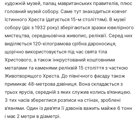
художній музей, палац мавританських правителів, плюс
головний музей собору. Саме тут знаходиться ковчег
Істинного Хреста (датується 15-м століттям). В музеї
собору (діє з 1932 року) зберігаються зразки ювелірного
мистецтва, середньовічна живопис, реліквії. Серед них
виділяється 120-кілограмова срібна дароносиця,
щорічно використовується під час свята тіла
Христового, а також інкрустований коштовними
металами та каменями реліквій 15 століття з часткою
Животворящого Хреста. До північного фасаду також
примикає 48-метрова дзвіниця. Вона складається з
трьох ярусів, середній з яких служив колись в’язницею.
З тих часів збереглися розписи на стінах, зроблені
в’язнями. Один із дев’яти її дзвонів важить майже 6 тонн
і має 2 метри в діаметрі.