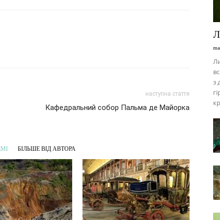
Л
ma
Л
вс
з 
гі
наступна стаття
кр
Кафедральний собор Пальма де Майорка
ЕМІ
БІЛЬШЕ ВІД АВТОРА