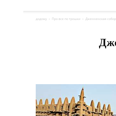
додому
Про все по трошки
Дженненская собор
Дж