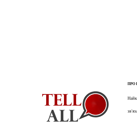
ПРО 
Найк
зв'я