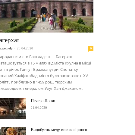
агерхат
-
0
xwelhelp
20.04.2020
ародавнє місто Бангладеш — Багерхат
зташовується в 15 милях від міста Кхулна в місці
иття річок Гангу і Брахмапутри. Спочатку
званий Халіфатабад, місто було засноване в ХV
олітті, приблизно в 1459 році, тюрским
олководцем, генералом Улуг Хан Джаханом.
Печера Ласко
21.04.2020
Видобуток меду високогірного