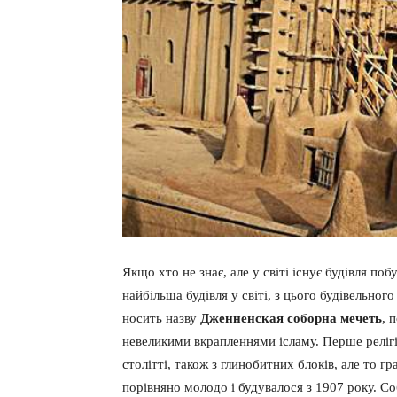
Якщо хто не знає, але у світі існує будівля поб
найбільша будівля у світі, з цього будівельног
носить назву
Дженненская соборна мечеть
, 
невеликими вкрапленнями ісламу. Перше релігі
столітті, також з глинобитних блоків, але то 
порівняно молодо і будувалося з 1907 року. С