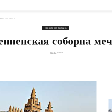
на мечеть
Про все по трошки
енненская соборна меч
20.04.2020