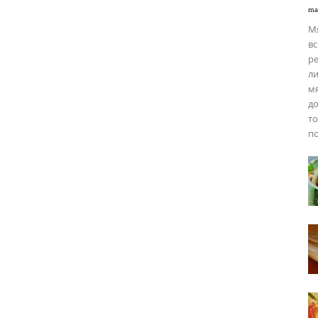
ma
М
вс
ре
ли
мя
до
то
по