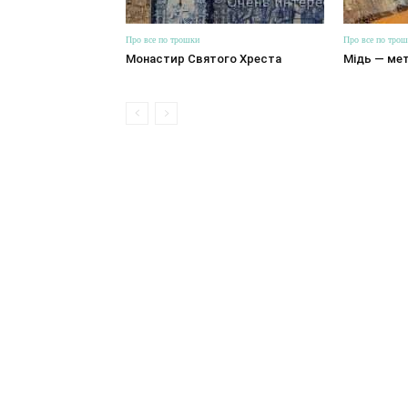
Про все по трошки
Про все по тро
Монастир Святого Хреста
Мідь — мет