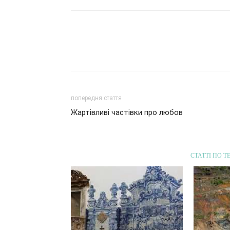
попередня стаття
Жартівливі частівки про любов
СТАТТІ ПО Т