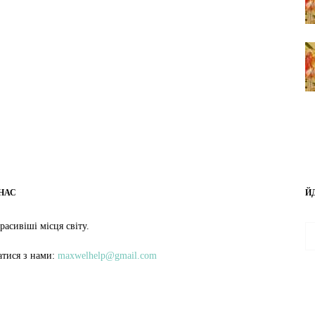
НАС
Й
расивіші місця світу.
затися з нами:
maxwelhelp@gmail.com