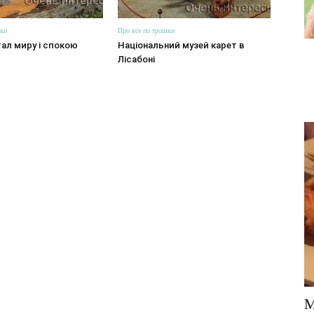
шки
Про все по трошки
ал миру і спокою
Національний музей карет в
Лісабоні
М