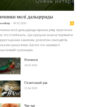
ичинки молі дальцериды
-
0
xwelhelp
09.02.2020
ичинки молі дальцериды вражає уяву практично
іх, хто її побачить. Цю красуню можна порівняти
дорогоцінним каменем, розсипом самоцвітів,
рським кришталем. Багато хто називає її
ишталевій гусеницею.
Ротоноги
20.04.2020
Гігантський рак
21.04.2020
Чау-чау