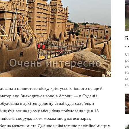
Б
ma
Ст
ро
зл
на
ст
п
удована з глинистого піску, крім усього іншого це ще й
о матеріалу. Знаходиться воно в Африці — в Судані і
побудована в архітектурному стилі суда-сахейля, з
йне будівля на цьому місці було побудовано ще в 13
грандіозна споруда, яким можна милуватися зараз,
оборна мечеть міста Дженне найвідоміше релігійне місце у