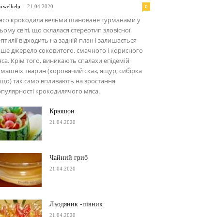
-
0
xwelhelp
21.04.2020
ясо крокодила вельми шановане гурманами у
ьому світі, що склалася стереотип зловісної
птилії відходить на задній план і залишається
ше джерело соковитого, смачного і корисного
са. Крім того, виникають спалахи епідемій
машніх тварин (коровячий сказ, ящур, сибірка
що) так само впливають на зростання
пулярності крокодилячого мяса.
Крюшон
21.04.2020
Чайний гриб
21.04.2020
Льодяник -півник
21.04.2020