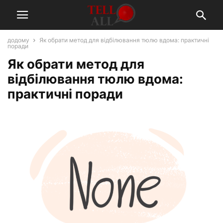
додому
Як обрати метод для відбілювання тюлю вдома: практичні
поради
Як обрати метод для
відбілювання тюлю вдома:
практичні поради