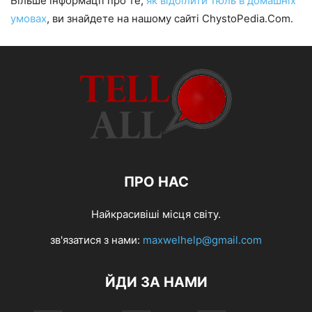
Більше інформації про те,
як відбілити тюль в домашніх
умовах
, ви знайдете на нашому сайті ChystoPedia.Com.
ПРО НАС
Найкрасивіші місця світу.
зв'язатися з нами:
maxwelhelp@gmail.com
ЙДИ ЗА НАМИ