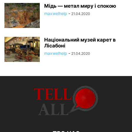
Мідь — метал миру і спокою
maxwelhelp
-
21.04.2020
Національний музей карет в
Лісабоні
maxwelhelp
-
21.04.2020