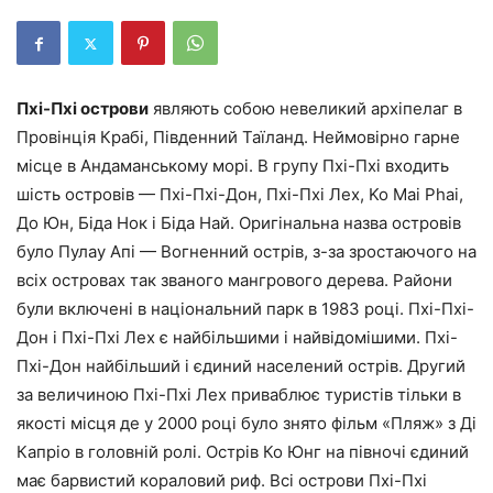
Пхі-Пхі острови
являють собою невеликий архіпелаг в
Провінція Крабі, Південний Таїланд. Неймовірно гарне
місце в Андаманському морі. В групу Пхі-Пхі входить
шість островів — Пхі-Пхі-Дон, Пхі-Пхі Лех, Ko Mai Phai,
До Юн, Біда Нок і Біда Най. Оригінальна назва островів
було Пулау Апі — Вогненний острів, з-за зростаючого на
всіх островах так званого мангрового дерева. Райони
були включені в національний парк в 1983 році. Пхі-Пхі-
Дон і Пхі-Пхі Лех є найбільшими і найвідомішими. Пхі-
Пхі-Дон найбільший і єдиний населений острів. Другий
за величиною Пхі-Пхі Лех приваблює туристів тільки в
якості місця де у 2000 році було знято фільм «Пляж» з Ді
Капріо в головній ролі. Острів Ко Юнг на півночі єдиний
має барвистий кораловий риф. Всі острови Пхі-Пхі