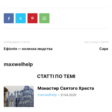
попередня стаття
наступна стаття
Ефіопія — колиска людства
Сарк
maxwelhelp
СТАТТІ ПО ТЕМІ
Монастир Святого Хреста
maxwelhelp
-
21.04.2020