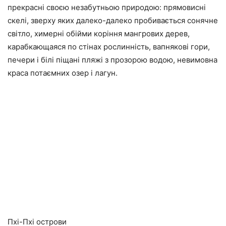
прекрасні своєю незабутньою природою: прямовисні
скелі, зверху яких далеко-далеко пробивається сонячне
світло, химерні обійми коріння мангрових дерев,
карабкающаяся по стінах рослинність, вапнякові гори,
печери і білі піщані пляжі з прозорою водою, невимовна
краса потаємних озер і лагун.
Пхі-Пхі острови