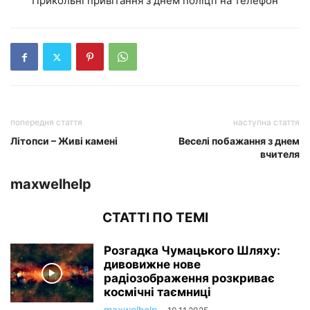
Прикольні привітання з днем поліції на телефон
попередня стаття
наступна стаття
Літопси – Живі камені
Веселі побажання з днем
вчителя
maxwelhelp
СТАТТІ ПО ТЕМІ
Розгадка Чумацького Шляху:
дивовижне нове
радіозображення розкриває
космічні таємниці
maxwelhelp
-