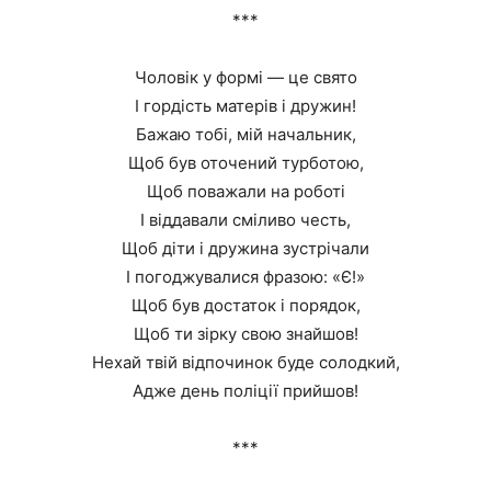
***
Чоловік у формі — це свято
І гордість матерів і дружин!
Бажаю тобі, мій начальник,
Щоб був оточений турботою,
Щоб поважали на роботі
І віддавали сміливо честь,
Щоб діти і дружина зустрічали
І погоджувалися фразою: «Є!»
Щоб був достаток і порядок,
Щоб ти зірку свою знайшов!
Нехай твій відпочинок буде солодкий,
Адже день поліції прийшов!
***