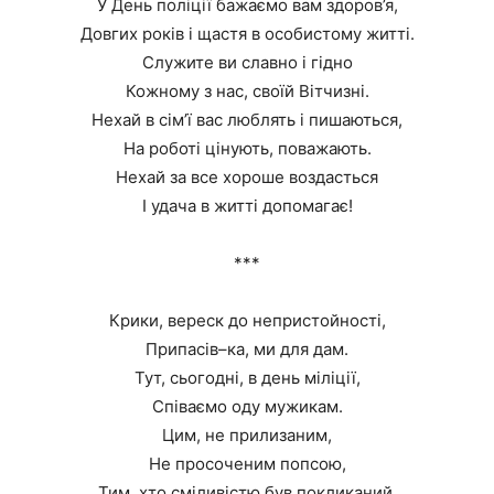
У День поліції бажаємо вам здоров’я,
Довгих років і щастя в особистому житті.
Служите ви славно і гідно
Кожному з нас, своїй Вітчизні.
Нехай в сім’ї вас люблять і пишаються,
На роботі цінують, поважають.
Нехай за все хороше воздасться
І удача в житті допомагає!
***
Крики, вереск до непристойності,
Припасів–ка, ми для дам.
Тут, сьогодні, в день міліції,
Співаємо оду мужикам.
Цим, не прилизаним,
Не просоченим попсою,
Тим, хто сміливістю був покликаний,