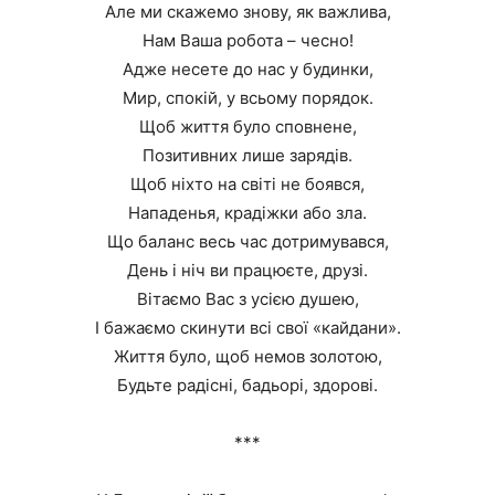
Але ми скажемо знову, як важлива,
Нам Ваша робота – чесно!
Адже несете до нас у будинки,
Мир, спокій, у всьому порядок.
Щоб життя було сповнене,
Позитивних лише зарядів.
Щоб ніхто на світі не боявся,
Нападенья, крадіжки або зла.
Що баланс весь час дотримувався,
День і ніч ви працюєте, друзі.
Вітаємо Вас з усією душею,
І бажаємо скинути всі свої «кайдани».
Життя було, щоб немов золотою,
Будьте радісні, бадьорі, здорові.
***