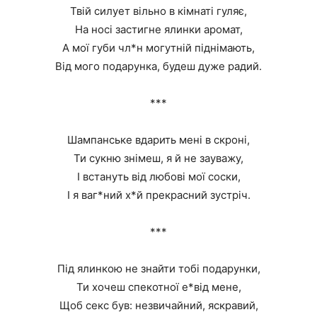
Твій силует вільно в кімнаті гуляє,
На носі застигне ялинки аромат,
А мої губи чл*н могутній піднімають,
Від мого подарунка, будеш дуже радий.
***
Шампанське вдарить мені в скроні,
Ти сукню знімеш, я й не зауважу,
І встануть від любові мої соски,
І я ваг*ний х*й прекрасний зустріч.
***
Під ялинкою не знайти тобі подарунки,
Ти хочеш спекотної е*від мене,
Щоб секс був: незвичайний, яскравий,