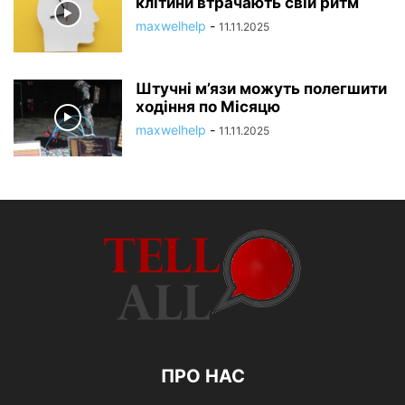
клітини втрачають свій ритм
maxwelhelp
-
11.11.2025
Штучні м’язи можуть полегшити
ходіння по Місяцю
maxwelhelp
-
11.11.2025
ПРО НАС