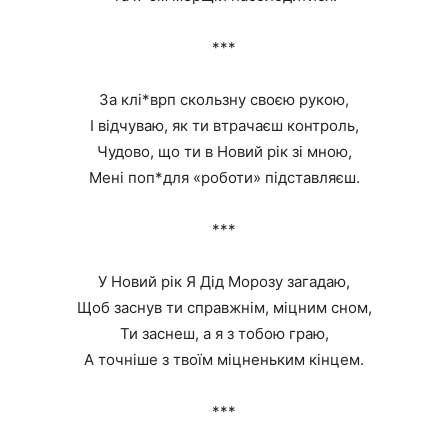
***
За клі*врп скользну своєю рукою,
І відчуваю, як ти втрачаєш контроль,
Чудово, що ти в Новий рік зі мною,
Мені поп*для «роботи» підставляєш.
***
У Новий рік Я Дід Морозу загадаю,
Щоб заснув ти справжнім, міцним сном,
Ти заснеш, а я з тобою граю,
А точніше з твоїм міцненьким кінцем.
***