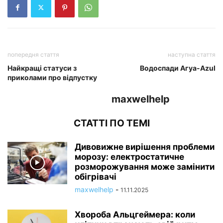
попередня стаття
наступна стаття
Найкращі статуси з
Водоспади Агуа-Azul
приколами про відпустку
maxwelhelp
СТАТТІ ПО ТЕМІ
Дивовижне вирішення проблеми
морозу: електростатичне
розморожування може замінити
обігрівачі
maxwelhelp
-
11.11.2025
Хвороба Альцгеймера: коли