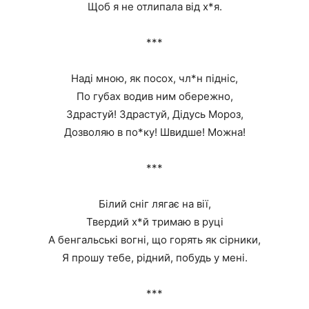
Щоб я не отлипала від х*я.
***
Наді мною, як посох, чл*н підніс,
По губах водив ним обережно,
Здрастуй! Здрастуй, Дідусь Мороз,
Дозволяю в по*ку! Швидше! Можна!
***
Білий сніг лягає на вії,
Твердий х*й тримаю в руці
А бенгальські вогні, що горять як сірники,
Я прошу тебе, рідний, побудь у мені.
***