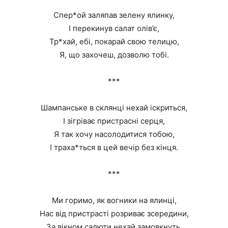
Спер*ой заляпав зелену ялинку,
І перекинув салат олів’є,
Тр*хай, ебі, покарай свою телицю,
Я, що захочеш, дозволю тобі.
***
Шампанське в склянці нехай іскриться,
І зігріває пристрасні серця,
Я так хочу насолодитися тобою,
І траха*ться в цей вечір без кінця.
***
Ми горимо, як вогники на ялинці,
Нас від пристрасті розриває зсередини,
За вікном салюти нехай замовкнуть,