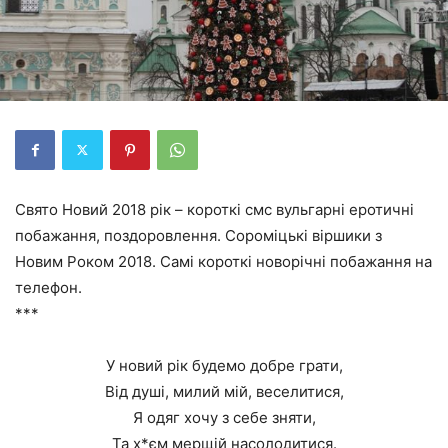
Свято Новий 2018 рік – короткі смс вульгарні еротичні
побажання, поздоровлення. Сороміцькі віршики з
Новим Роком 2018. Самі короткі новорічні побажання на
телефон.
***
У новий рік будемо добре грати,
Від душі, милий мій, веселитися,
Я одяг хочу з себе зняти,
Та х*єм мерщій насолодитися.