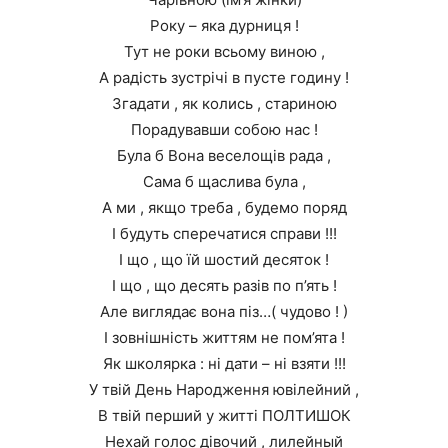
Року – яка дурниця !
Тут не роки всьому виною ,
А радість зустрічі в пусте годину !
Згадати , як колись , стариною
Порадувавши собою нас !
Була б Вона веселощів рада ,
Сама б щаслива була ,
А ми , якщо треба , будемо поряд
І будуть сперечатися справи !!!
І що , що їй шостий десяток !
І що , що десять разів по п’ять !
Але виглядає вона піз…( чудово ! )
І зовнішність життям не пом’ята !
Як школярка : ні дати – ні взяти !!!
У твій День Народження ювілейний ,
В твій перший у житті ПОЛТИШОК
Нехай голос дівочий , лилейный