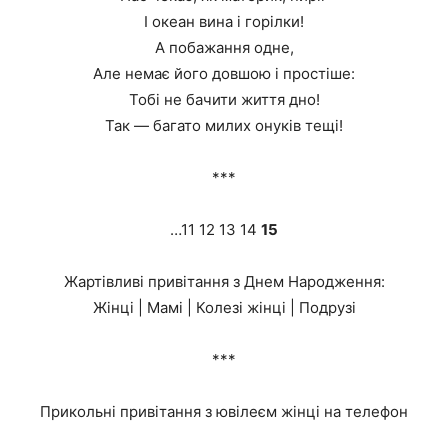
І океан вина і горілки!
А побажання одне,
Але немає його довшою і простіше:
Тобі не бачити життя дно!
Так — багато милих онуків тещі!
***
…11 12 13 14
15
Жартівливі привітання з Днем Народження:
Жінці | Мамі | Колезі жінці | Подрузі
***
Прикольні привітання з ювілеєм жінці на телефон