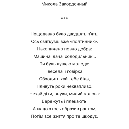
Микола Закордонный
***
Нещодавно було двадцять п’ять,
Ось святкуєш вже «полтинник».
Накопичено повно добра:
Машина, дача, холодильник…
Ти будь душею молода:
І весела, і говірка.
Обходить хай тебе біда,
Пливуть роки неквапливо.
Нехай діти, онуки, милий чоловік
Бережуть і плекають.
А якщо хтось образив раптом,
Потім все життя про те шкодує.