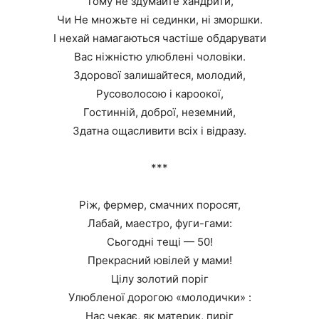
Тому не здумайте хандрити,
Чи Не множьте ні сединки, ні зморшки.
І нехай намагаються частіше обдарувати
Вас ніжністю улюблені чоловіки.
Здорової залишайтеся, молодий,
Русоволосою і кароокої,
Гостинній, доброї, неземний,
Здатна ощасливити всіх і відразу.
***
Ріж, фермер, смачних поросят,
Лабай, маестро, фуги-гами:
Сьогодні тещі — 50!
Прекрасний ювілей у мами!
Цілу золотий поріг
Улюбленої дорогою «молодички» :
Нас чекає, як материк, пиріг