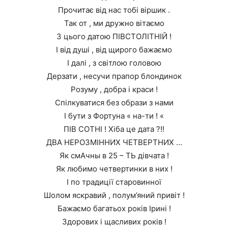
Прочитає від нас тобі віршик .
Так от , ми дружно вітаємо
З цього датою ПІВСТОЛІТНІЙ !
І від душі , від щирого бажаємо
І далі , з світлою головою
Дерзати , несучи прапор блондинок
Розуму , добра і краси !
Спілкуватися без образи з нами
І бути з Фортуна « на-ти ! «
ПІВ СОТНІ ! Хіба це дата ?!!
ДВА НЕРОЗМІННИХ ЧЕТВЕРТНИХ …
Як смАчны в 25 – ТЬ дівчата !
Як любимо четвертинки в них !
І по традиції старовинної
Шолом яскравий , полум’яний привіт !
Бажаємо багатьох років Ірині !
Здорових і щасливих років !