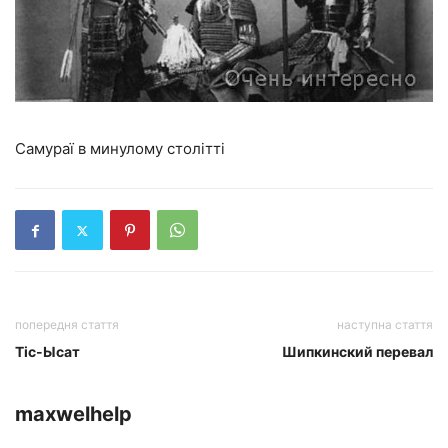
Самураї в минулому столітті
попередня стаття
наступна стаття
Тіс-Ысат
Шипкинский перевал
maxwelhelp