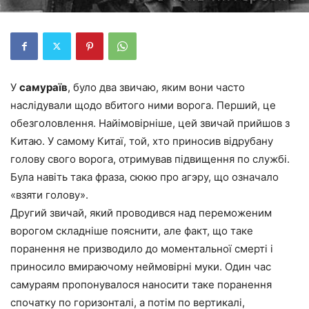
У
самураїв
, було два звичаю, яким вони часто
наслідували щодо вбитого ними ворога. Перший, це
обезголовлення. Найімовірніше, цей звичай прийшов з
Китаю. У самому Китаї, той, хто приносив відрубану
голову свого ворога, отримував підвищення по службі.
Була навіть така фраза, сюкю про агэру, що означало
«взяти голову».
Другий звичай, який проводився над переможеним
ворогом складніше пояснити, але факт, що таке
поранення не призводило до моментальної смерті і
приносило вмираючому неймовірні муки. Один час
самураям пропонувалося наносити таке поранення
спочатку по горизонталі, а потім по вертикалі,