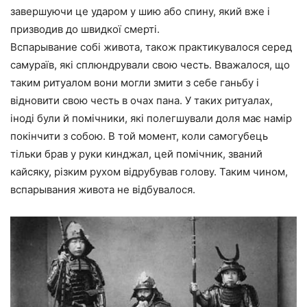
завершуючи це ударом у шию або спину, який вже і
призводив до швидкої смерті.
Вспарывание собі живота, також практикувалося серед
самураїв, які сплюндрували свою честь. Вважалося, що
таким ритуалом вони могли змити з себе ганьбу і
відновити свою честь в очах пана. У таких ритуалах,
іноді були й помічники, які полегшували доля має намір
покінчити з собою. В той момент, коли самогубець
тільки брав у руки кинджал, цей помічник, званий
кайсяку, різким рухом відрубував голову. Таким чином,
вспарывания живота не відбувалося.