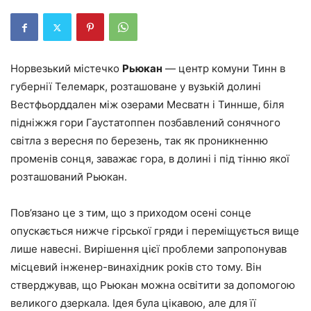
Норвезький містечко
Рьюкан
— центр комуни Тинн в
губернії Телемарк, розташоване у вузькій долині
Вестфьорддален між озерами Месватн і Тиннше, біля
підніжжя гори Гаустатоппен позбавлений сонячного
світла з вересня по березень, так як проникненню
променів сонця, заважає гора, в долині і під тінню якої
розташований Рьюкан.
Пов’язано це з тим, що з приходом осені сонце
опускається нижче гірської гряди і переміщується вище
лише навесні. Вирішення цієї проблеми запропонував
місцевий інженер-винахідник років сто тому. Він
стверджував, що Рьюкан можна освітити за допомогою
великого дзеркала. Ідея була цікавою, але для її