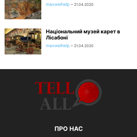
maxwelhelp
-
21.04.2020
Національний музей карет в
Лісабоні
maxwelhelp
-
21.04.2020
ПРО НАС