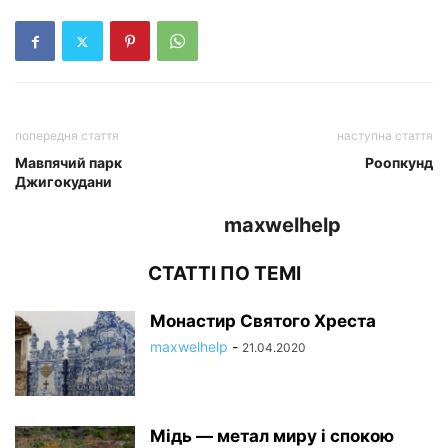
попередня стаття
наступна стаття
Мавпячий парк
Роопкунд
Джигокудани
maxwelhelp
СТАТТІ ПО ТЕМІ
Монастир Святого Хреста
maxwelhelp
-
21.04.2020
Мідь — метал миру і спокою