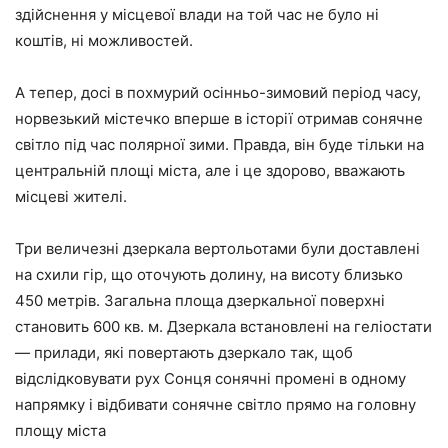
здійснення у місцевої влади на той час не було ні
коштів, ні можливостей.
А тепер, досі в похмурий осінньо-зимовий період часу,
норвезький містечко вперше в історії отримав сонячне
світло під час полярної зими. Правда, він буде тільки на
центральній площі міста, але і це здорово, вважають
місцеві жителі.
Три величезні дзеркала вертольотами були доставлені
на схили гір, що оточують долину, на висоту близько
450 метрів. Загальна площа дзеркальної поверхні
становить 600 кв. м. Дзеркала встановлені на геліостати
— прилади, які повертають дзеркало так, щоб
відслідковувати рух Сонця сонячні промені в одному
напрямку і відбивати сонячне світло прямо на головну
площу міста