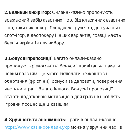
2. Великий вибір ігор:
Онлайн-казино пропонують
вражаючий вибір азартних ігор. Від класичних азартних
ігор, таких як покер, блекджек і рулетка, до сучасних
слот-ігор, відеопокеру і інших варіантів, гравці мають
безліч варіантів для вибору.
3. Бонусні пропозиції:
Багато онлайн-казино
пропонують різноманітні бонуси і привітальні пакети
новим гравцям. Це може включати безкоштовні
обертання (фріспіни), бонуси за депозити, повернення
частини втрат і багато іншого. Бонусні пропозиції
стають додатковою мотивацією для гравців і роблять
ігровий процес ще цікавішим.
4. Зручність та анонімність:
Грати в онлайн-казино
https://www.казиноонлайн.укр
можна у зручний час і в