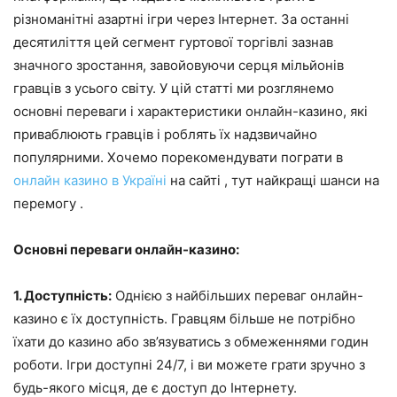
різноманітні азартні ігри через Інтернет. За останні
десятиліття цей сегмент гуртової торгівлі зазнав
значного зростання, завойовуючи серця мільйонів
гравців з усього світу. У цій статті ми розглянемо
основні переваги і характеристики онлайн-казино, які
приваблюють гравців і роблять їх надзвичайно
популярними. Хочемо порекомендувати пограти в
онлайн казино в Україні
на сайті , тут найкращі шанси на
перемогу .
Основні переваги онлайн-казино:
1. Доступність:
Однією з найбільших переваг онлайн-
казино є їх доступність. Гравцям більше не потрібно
їхати до казино або зв’язуватись з обмеженнями годин
роботи. Ігри доступні 24/7, і ви можете грати зручно з
будь-якого місця, де є доступ до Інтернету.