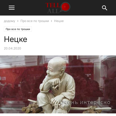
додому
Про все по трошки
Нецке
Про все по трошки
Нецке
20.04.2020