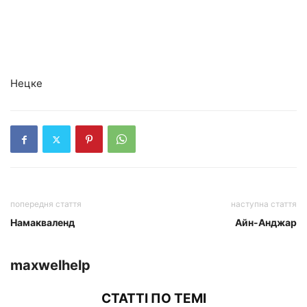
Нецке
попередня стаття
наступна стаття
Намакваленд
Айн-Анджар
maxwelhelp
СТАТТІ ПО ТЕМІ