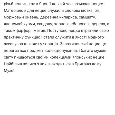
різьблення», так в Японії довгий час називали нецке.
Матеріалом для нецке служила слонова кістка, ріг,
моржовый бивень, деревина кипариса, самшиту,
японської хурми, сандалу, чорного ебенового дерева, а
також фарфор і метал. Поступово нецке втратили свою
практичну функцію і стали служити в якості модного
аксесуара для одягу японців. Зараз японські нецке це
перш за все предмет колекціонування, і багато музеїв
світу пишаються своїми колекціями японських нецке.
Найбільш велика з них знаходиться в Британському
Музеї.