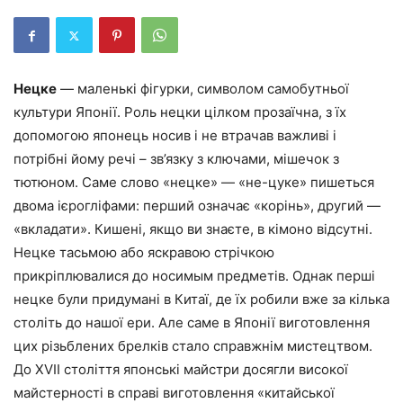
Нецке
— маленькі фігурки, символом самобутньої
культури Японії. Роль нецки цілком прозаїчна, з їх
допомогою японець носив і не втрачав важливі і
потрібні йому речі – зв’язку з ключами, мішечок з
тютюном. Саме слово «нецке» — «не-цуке» пишеться
двома ієрогліфами: перший означає «корінь», другий —
«вкладати». Кишені, якщо ви знаєте, в кімоно відсутні.
Нецке тасьмою або яскравою стрічкою
прикріплювалися до носимым предметів. Однак перші
нецке були придумані в Китаї, де їх робили вже за кілька
століть до нашої ери. Але саме в Японії виготовлення
цих різьблених брелків стало справжнім мистецтвом.
До XVII століття японські майстри досягли високої
майстерності в справі виготовлення «китайської