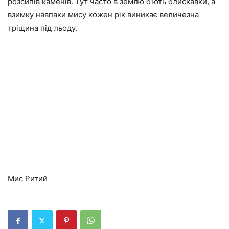
розсипів каменів. Тут часто в землю б’ють блискавки, а
взимку навпаки мису кожен рік виникає величезна
тріщина під льоду.
Мис Ритий