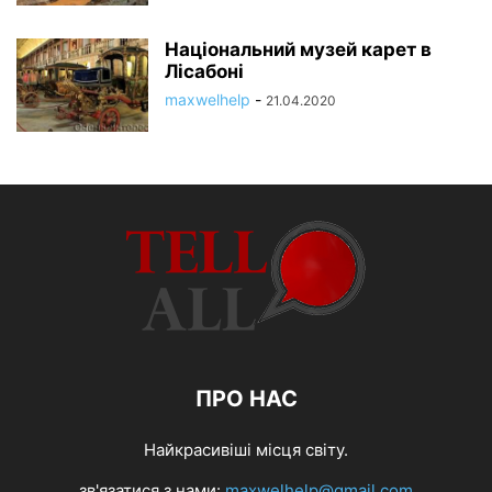
Національний музей карет в
Лісабоні
maxwelhelp
-
21.04.2020
ПРО НАС
Найкрасивіші місця світу.
зв'язатися з нами:
maxwelhelp@gmail.com