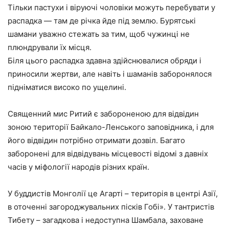
Тільки пастухи і віруючі чоловіки можуть перебувати у
распадка — там де річка йде під землю. Бурятські
шамани уважно стежать за тим, щоб чужинці не
плюндрували їх місця.
Біля цього распадка здавна здійснювалися обряди і
приносили жертви, але навіть і шаманів заборонялося
підніматися високо по ущелині.
Священний мис Ритий є забороненою для відвідин
зоною території Байкало-Ленського заповідника, і для
його відвідин потрібно отримати дозвіл. Багато
заборонені для відвідувань місцевості відомі з давніх
часів у міфології народів різних країн.
У буддистів Монголії це Агарті – територія в центрі Азії,
в оточенні загороджувальних пісків Гобі». У тантристів
Тибету – загадкова і недоступна Шамбала, заховане