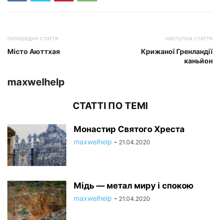
попередня стаття
наступна стаття
Місто Аюттхая
Крижаної Гренландії
каньйон
maxwelhelp
СТАТТІ ПО ТЕМІ
Монастир Святого Хреста
maxwelhelp
-
21.04.2020
Мідь — метал миру і спокою
maxwelhelp
-
21.04.2020