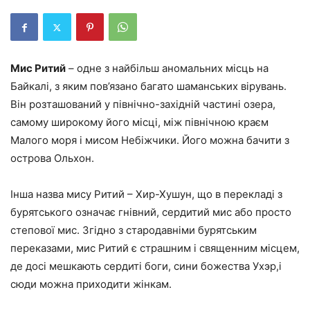
Мис Ритий
– одне з найбільш аномальних місць на
Байкалі, з яким пов’язано багато шаманських вірувань.
Він розташований у північно-західній частині озера,
самому широкому його місці, між північною краєм
Малого моря і мисом Небіжчики. Його можна бачити з
острова Ольхон.
Інша назва мису Ритий – Хир-Хушун, що в перекладі з
бурятського означає гнівний, сердитий мис або просто
степової мис. Згідно з стародавніми бурятським
переказами, мис Ритий є страшним і священним місцем,
де досі мешкають сердиті боги, сини божества Ухэр,і
сюди можна приходити жінкам.