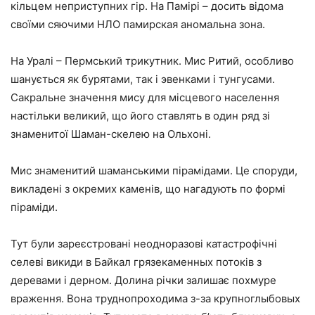
кільцем неприступних гір. На Памірі – досить відома
своїми сяючими НЛО памирская аномальна зона.
На Уралі – Пермський трикутник. Мис Ритий, особливо
шанується як бурятами, так і эвенками і тунгусами.
Сакральне значення мису для місцевого населення
настільки великий, що його ставлять в один ряд зі
знаменитої Шаман-скелею на Ольхоні.
Мис знаменитий шаманськими пірамідами. Це споруди,
викладені з окремих каменів, що нагадують по формі
піраміди.
Тут були зареєстровані неодноразові катастрофічні
селеві викиди в Байкал грязекаменных потоків з
деревами і дерном. Долина річки залишає похмуре
враження. Вона труднопроходима з-за крупноглыбовых