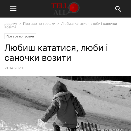
додому
Про все по трошки
Любиш кататися, люби і саночки
возити
Про все по трошки
Любиш кататися, люби і
саночки возити
21.04.2020