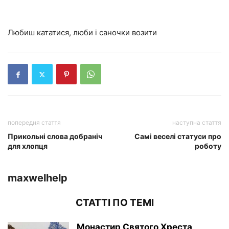
Любиш кататися, люби і саночки возити
попередня стаття
наступна стаття
Прикольні слова добраніч
Самі веселі статуси про
для хлопця
роботу
maxwelhelp
СТАТТІ ПО ТЕМІ
Монастир Святого Хреста