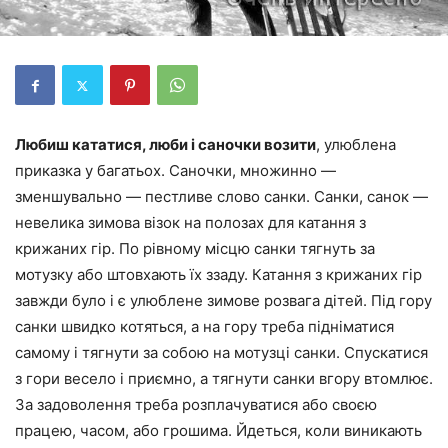
Любиш кататися, люби і саночки возити
, улюблена
приказка у багатьох. Саночки, множинно —
зменшувально — пестливе слово санки. Санки, санок —
невелика зимова візок на полозах для катання з
крижаних гір. По рівному місцю санки тягнуть за
мотузку або штовхають їх ззаду. Катання з крижаних гір
завжди було і є улюблене зимове розвага дітей. Під гору
санки швидко котяться, а на гору треба підніматися
самому і тягнути за собою на мотузці санки. Спускатися
з гори весело і приємно, а тягнути санки вгору втомлює.
За задоволення треба розплачуватися або своєю
працею, часом, або грошима. Йдеться, коли виникають