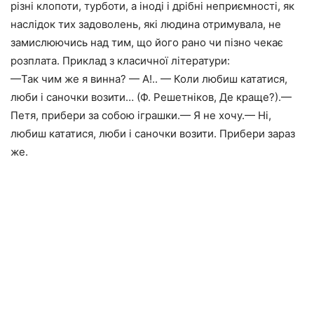
різні клопоти, турботи, а іноді і дрібні неприємності, як
наслідок тих задоволень, які людина отримувала, не
замислюючись над тим, що його рано чи пізно чекає
розплата. Приклад з класичної літератури:
—Так чим же я винна? — А!.. — Коли любиш кататися,
люби і саночки возити… (Ф. Решетніков, Де краще?).—
Петя, прибери за собою іграшки.— Я не хочу.— Ні,
любиш кататися, люби і саночки возити. Прибери зараз
же.