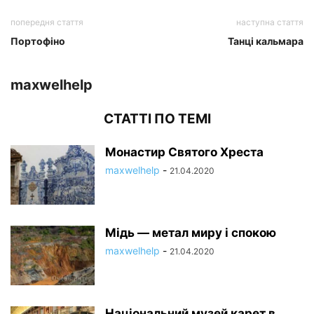
попередня стаття
наступна стаття
Портофіно
Танці кальмара
maxwelhelp
СТАТТІ ПО ТЕМІ
Монастир Святого Хреста
maxwelhelp
-
21.04.2020
Мідь — метал миру і спокою
maxwelhelp
-
21.04.2020
Національний музей карет в