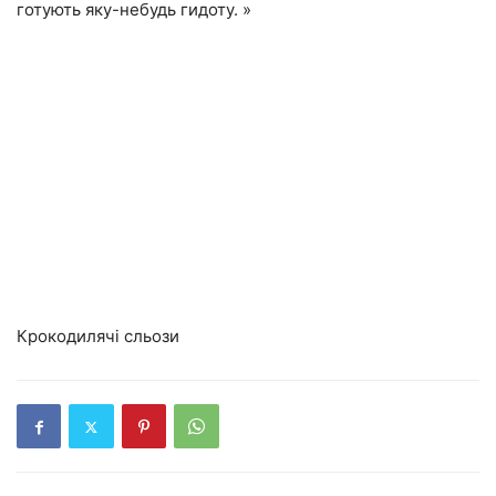
готують яку-небудь гидоту. »
Крокодилячі сльози