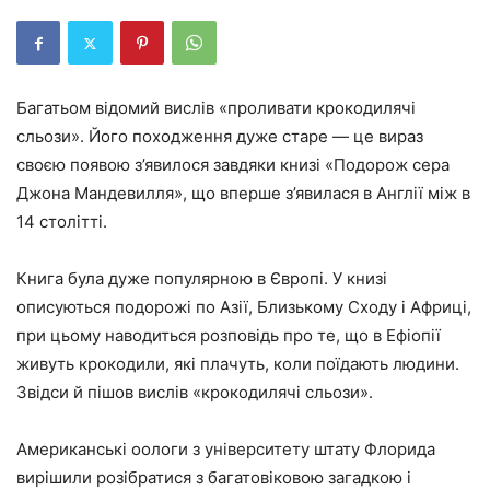
Багатьом відомий вислів «проливати крокодилячі
сльози». Його походження дуже старе — це вираз
своєю появою з’явилося завдяки книзі «Подорож сера
Джона Мандевилля», що вперше з’явилася в Англії між в
14 столітті.
Книга була дуже популярною в Європі. У книзі
описуються подорожі по Азії, Близькому Сходу і Африці,
при цьому наводиться розповідь про те, що в Ефіопії
живуть крокодили, які плачуть, коли поїдають людини.
Звідси й пішов вислів «крокодилячі сльози».
Американські оологи з університету штату Флорида
вирішили розібратися з багатовіковою загадкою і