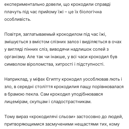
експериментально довели, що крокодили справді
плачуть під час прийому їжі – це їх біологічна
особливість.
Повітря, заглатываемый крокодилом під час їжі,
змішується з вмістом слізних залоз і виділяється в очах
у вигляді пінних сліз, виводячи надлишок солей з
організму. Але так чи інакше, у всі часи крокодил був
символом віроломства, хитрості і підступності.
Наприклад, у міфах Єгипту крокодил уособлював лють і
зло, в середні століття крокодилия пащу порівнювалася
в брамою пекла. Сам крокодил уподібнювався
лицемірам, скупцам і сладострастникам.
Тому вираз «крокодилячі сльози» застосовно до людей,
притворяющимися засмученими нещастями тих, кому