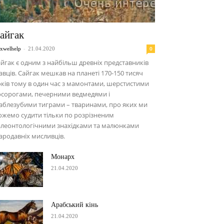
айгак
-
0
xwelhelp
21.04.2020
йгак є одним з найбільш древніх представників
авців. Сайгак мешкав на планеті 170-150 тисяч
ків тому в один час з мамонтами, шерстистими
осорогами, печерними ведмедями і
аблезубими тиграми – тваринами, про яких ми
жемо судити тільки по розрізненим
алеонтологічними знахідками та малюнками
ародавніх мисливців.
Монарх
21.04.2020
Арабський кінь
21.04.2020