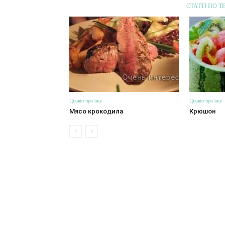
СТАТТІ ПО Т
Цікаво про їжу
Цікаво про їжу
Мясо крокодила
Крюшон