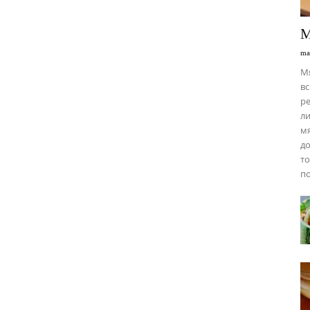
М
ma
М
вс
ре
ли
мя
до
то
по