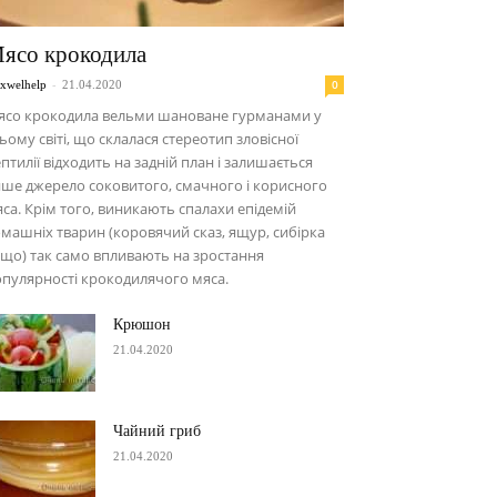
ясо крокодила
-
0
xwelhelp
21.04.2020
ясо крокодила вельми шановане гурманами у
ьому світі, що склалася стереотип зловісної
птилії відходить на задній план і залишається
ше джерело соковитого, смачного і корисного
са. Крім того, виникають спалахи епідемій
машніх тварин (коровячий сказ, ящур, сибірка
що) так само впливають на зростання
пулярності крокодилячого мяса.
Крюшон
21.04.2020
Чайний гриб
21.04.2020