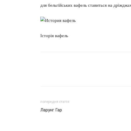
для бельгійських вафель ставиться на дріжджа
Історія вафель
попередня стаття
Ларунг Гар