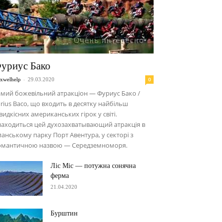
уриус Бако
-
0
xwelhelp
29.03.2020
мий божевільний атракціон — Фуриус Бако /
rius Baco, що входить в десятку найбільш
идкісних американських гірок у світі.
аходиться цей духозахватывающий атракція в
панському парку Порт Авентура, у секторі з
омантичною назвою — Середземноморя.
Ліс Міс — потужна сонячна
ферма
21.04.2020
Бурштин