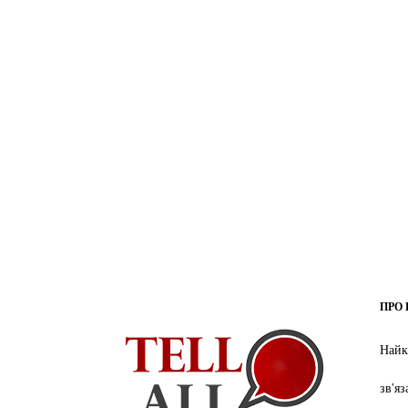
ПРО 
Найк
зв'я