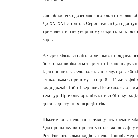
Спосіб випічки дозволяв виготовляти всілякі обл
До XV-XVI століть в Європі вафлі були доступ
трималися в найсуворішому секреті, за їх роз
кари.
А через кілька століть гарячі вафлі продавали
його очах випікаються ароматні тонкі шаруват
Ідея пишних вафель полягає в тому, що глибок
смаколиками, причому на одній і тій же вафлі 
види джемів і збиті вершки. Це дозволяє отрим
текстур. Причому організувати собі таку раді
досить доступних інгредієнтів.
Шматочки вафель часто змащують кремом між
Для прошарку використовуються жирові, фрукто
Розрізняють кілька видів вафель. Типові америка