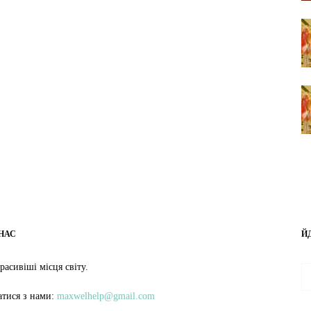
НАС
Й
расивіші місця світу.
затися з нами:
maxwelhelp@gmail.com