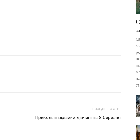
х.
С
ma
Са
сс
ро
н
ш
мо
п
ст
наступна стаття
Прикольні віршики дівчині на 8 березня