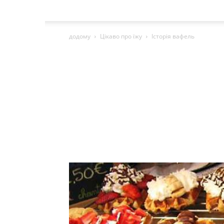
додому
Цікаво про їжу
Історія вафель