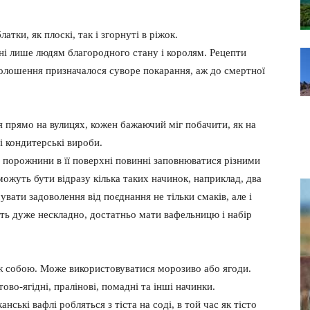
атки, як плоскі, так і згорнуті в ріжок.
ні лише людям благородного стану і королям. Рецепти
голошення призначалося суворе покарання, аж до смертної
ся прямо на вулицях, кожен бажаючий міг побачити, як на
і кондитерські вироби.
і порожнини в її поверхні повинні заповнюватися різними
можуть бути відразу кілька таких начинок, наприклад, два
увати задоволення від поєднання не тільки смаків, але і
сть дуже нескладно, достатньо мати вафельницю і набір
 собою. Може використовуватися морозиво або ягоди.
во-ягідні, пралінові, помадні та інші начинки.
нські вафлі робляться з тіста на соді, в той час як тісто