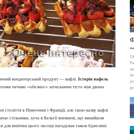
Ф
ma
Са
Fu
шв
Зн
мачний кондитерський продукт — вафлі.
Історія вафель
іс
 тонке печиво «обелиос» затискаючи тісто між двома
р
і століття в Німеччині і Франції, але свою назву вафлі
ачає стільники, хоча в Бельгії впевнені, що винайшли
ми для випічки цього ласощі нагадував також бджолині