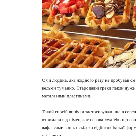
Є чи людина, яка жодного разу не пробував с
вельми туманно. Стародавні греки пекли дуже
металевими пластинами.
Такий спосіб випічки застосовували ще в середн
отримали від німецького слова «wafel», що озн
вафлі саме вони, оскільки відбиток їхньої фор
стільники.