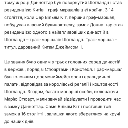
тому ж році Данноттар був повернутий Шотландії і став
резиденцією Китів – граф-маршалів цієї країни. З 14
століття, коли Сер Вільям Кіт, перший граф-маршал,
побудував власний будинок-вежу, замок Доннаттар став
резиденцією одного з найвпливовіших династій в
Шотландії – граф-маршалів Шотландії. Граф-маршал –
титул, дарований Китам Джеймсом II.
Це звання було одним з трьох головних серед династій
в державі, поряд зі Стюартами і Констебл. Граф-маршал
був головним церемониймейстеров геральдичної
палати, відповідав за королівські регалії і коштовності
Шотландії. Згодом, багато монарші особи, включаючи
Марію Стюарт, мали звичай відвідувати і проводити час
в замку Данноттар. Саме Вільям Кіт і поставив той
замок в 16 столітті , залишки якого збереглися на кручі
до наших днів.