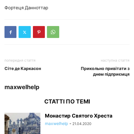
Фортеця Данноттар
попередня стаття
наступна стаття
Сіте де Каркасон
Прикольно привітати з
днем підприємця
maxwelhelp
СТАТТІ ПО ТЕМІ
Монастир Святого Хреста
maxwelhelp
-
21.04.2020