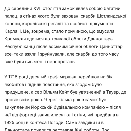
До середини XVII століття замок являв собою багатий
палац, в стінах якого були заховані скарби Шотландської
корони, королівські регалії та особисті документи
Карла II. Це, зокрема, стало причиною, що змусила
Кромвеля вдатися до тривалої облоги Данноттара.
Республіканці після восьмимісячної облоги Данноттар
все-таки взяли і зруйнували, але скарби до того часу
вже були вивезені і перепрятаны.
У 1715 році десятий граф-маршал перейшов на бік
якобитов і підняв повстання, яке згодом було
придушене, а сер Вільям Кейт був ув’язнений в Тауер, де
провів вісім років. Через кілька років замок був
викуплений Йоркській будівельною компанією – після
неї від фортеці залишилися голі стіни, які придбала в
1925 році віконтеса Погоди. Саме завдяки їй в
Данноттаре почалися реставраційні роботи. Досі