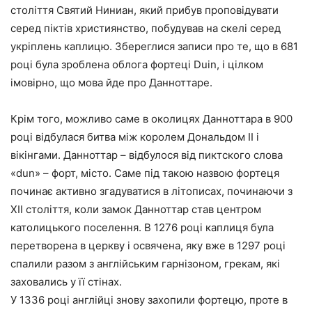
століття Святий Ниниан, який прибув проповідувати
серед піктів християнство, побудував на скелі серед
укріплень каплицю. Збереглися записи про те, що в 681
році була зроблена облога фортеці Duin, і цілком
імовірно, що мова йде про Данноттаре.
Крім того, можливо саме в околицях Данноттара в 900
році відбулася битва між королем Дональдом II і
вікінгами. Данноттар – відбулося від пиктского слова
«dun» – форт, місто. Саме під такою назвою фортеця
починає активно згадуватися в літописах, починаючи з
XII століття, коли замок Данноттар став центром
католицького поселення. В 1276 році каплиця була
перетворена в церкву і освячена, яку вже в 1297 році
спалили разом з англійським гарнізоном, грекам, які
заховались у її стінах.
У 1336 році англійці знову захопили фортецю, проте в