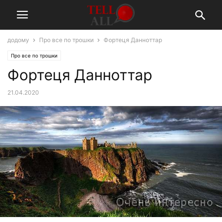
додому
Про все по трошки
Фортеця Данноттар
Про все по трошки
Фортеця Данноттар
21.04.2020