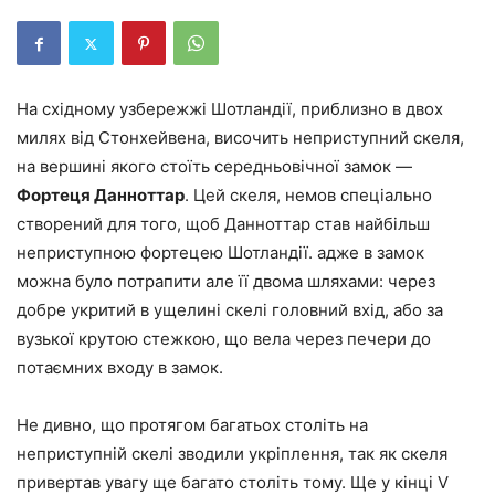
На східному узбережжі Шотландії, приблизно в двох
милях від Стонхейвена, височить неприступний скеля,
на вершині якого стоїть середньовічної замок —
Фортеця Данноттар
. Цей скеля, немов спеціально
створений для того, щоб Данноттар став найбільш
неприступною фортецею Шотландії. адже в замок
можна було потрапити але її двома шляхами: через
добре укритий в ущелині скелі головний вхід, або за
вузької крутою стежкою, що вела через печери до
потаємних входу в замок.
Не дивно, що протягом багатьох століть на
неприступній скелі зводили укріплення, так як скеля
привертав увагу ще багато століть тому. Ще у кінці V