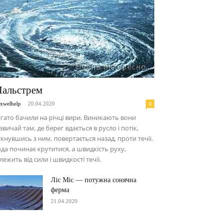
альстрем
-
0
xwelhelp
20.04.2020
гато бачили на річці вири. Виникають вони
звичай там, де берег вдається в русло і потік,
ткнувшись з ним, повертається назад, проти течії.
да починає крутитися, а швидкість руху,
лежить від сили і швидкості течії.
Ліс Міс — потужна сонячна
ферма
21.04.2020