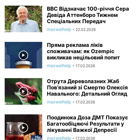
BBC Відзначає 100-річчя Сера
Девіда Аттенборо Тижнем
Спеціальних Передач
maxwelhelp
-
22.02.2026
Пряма реклама ліків
споживачам: як Ozempic
викликав нецільовий попит
maxwelhelp
-
17.02.2026
Отрута Дереволазних Жаб
Пов’язаний зі Смертю Олексія
Навального: Детальний Огляд
maxwelhelp
-
17.02.2026
Поодинока Доза ДМТ Показує
Багатообіцяючі Результати у
лікуванні Важкої Депресії
maxwelhelp
-
17.02.2026