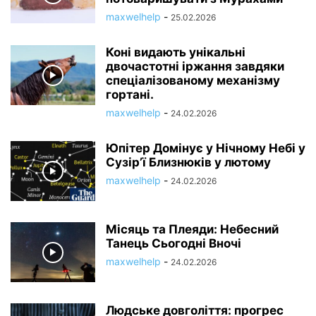
maxwelhelp
-
25.02.2026
Коні видають унікальні
двочастотні іржання завдяки
спеціалізованому механізму
гортані.
maxwelhelp
-
24.02.2026
Юпітер Домінує у Нічному Небі у
Сузір’ї Близнюків у лютому
maxwelhelp
-
24.02.2026
Місяць та Плеяди: Небесний
Танець Сьогодні Вночі
maxwelhelp
-
24.02.2026
Людське довголіття: прогрес