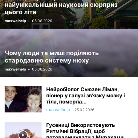
найунікальніший науковий сюрприз
цього літа
maxwelhelp
-
05.08.2026
Чому люди та миші поділяють
стародавню систему нюху
maxwelhelp
-
05.08.2026
Нейробіолог Сьюзен Ліман,
піонер у галузі зв’язку мозку і
тіла, померла...
maxwelhelp
-
25.02.2026
Гусениці Використовують
Ритмічні Вібрації, щоб
потоваришувати з Мурахами