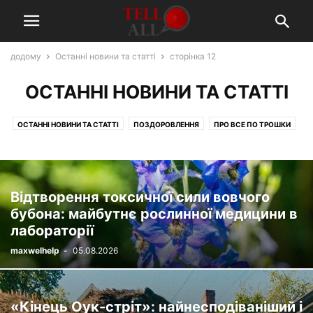
додому
Останні новини та статті
сторінка 12
ОСТАННІ НОВИНИ ТА СТАТТІ
ОСТАННІ НОВИНИ ТА СТАТТІ
ПОЗДОРОВЛЕННЯ
ПРО ВСЕ ПО ТРОШКИ
ЦІКАВО З ЖИТТЯ ТВАРИН
ЦІКАВО ПРО ЇЖУ
Відтворення токсичної сили вовчого
бубона: майбутнє рослинної медицини в
лабораторії
maxwelhelp
-
05.08.2026
«Кінець Оук-стріт»: найнесподіваніший і