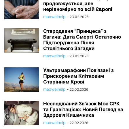
продовжується, але
нерівномірно по всій Європі
maxwelhelp
-
23.02.2026
Стародавня “Принцеса” з
Багича: Дата Смерті Остаточно
Підтверджена Після
Столітнього Загадки
maxwelhelp
-
23.02.2026
Ультрамарафони Пов’язані з
Прискореним Клітковим
Старінням Крові
maxwelhelp
-
22.02.2026
Несподіваний Зв’язок Між СРК
та Гравітацією: Новий Погляд на
Здоров’я Кишечника
maxwelhelp
-
22.02.2026