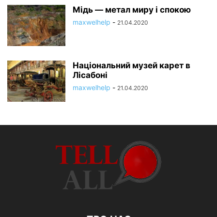
Мідь — метал миру і спокою
maxwelhelp
-
21.04.2020
Національний музей карет в
Лісабоні
maxwelhelp
-
21.04.2020