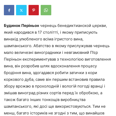
Будинок Періньон
чернець бенедиктианской церкви,
який народився в 17 столітті, і якому приписують
винахід улюбленого всіма ігристого вина,
шампанського. Абатство в якому прислужував чернець
мало величезні виноградники і невгамовний П’єр
Періньон експериментував з технологією виготовлення
вина, він розробив шлях вдосконалення процесу
бродіння вина, здогадався робити затички з кори
коркового дуба, саме він першим встановив правила
збору врожаю в прохолодній і вологій погоді вранці і
змішав виноград різних сортів перед їх обробкою, а
також багато інших тонкощів виробництва
шампанського, які досі ще використовуються. Тим не
менш, багато істориків не згодні з тим, що винайшов