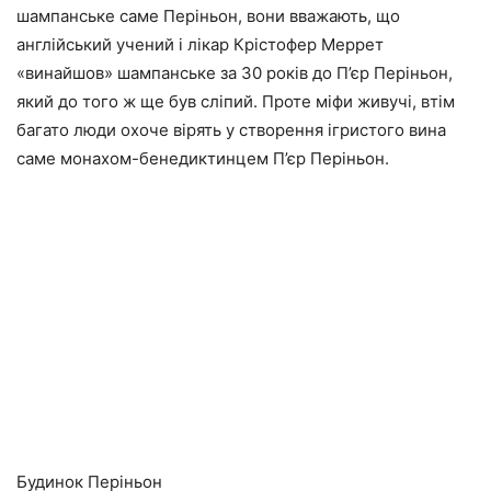
шампанське саме Періньон, вони вважають, що
англійський учений і лікар Крістофер Меррет
«винайшов» шампанське за 30 років до П’єр Періньон,
який до того ж ще був сліпий. Проте міфи живучі, втім
багато люди охоче вірять у створення ігристого вина
саме монахом-бенедиктинцем П’єр Періньон.
Будинок Періньон