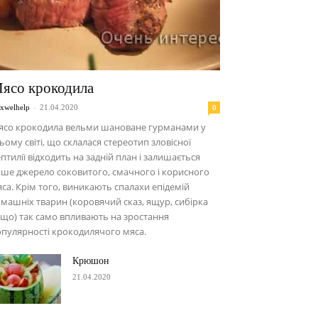
ясо крокодила
-
0
xwelhelp
21.04.2020
ясо крокодила вельми шановане гурманами у
ьому світі, що склалася стереотип зловісної
птилії відходить на задній план і залишається
ше джерело соковитого, смачного і корисного
са. Крім того, виникають спалахи епідемій
машніх тварин (коровячий сказ, ящур, сибірка
що) так само впливають на зростання
пулярності крокодилячого мяса.
Крюшон
21.04.2020