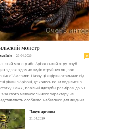
ильский монстр
-
0
xwelhelp
20.04.2020
льский монстр або Арізонський отрутозуб –
ин з двох відомих видів отруйних ящірок
внічної Америки. Назву ці ящірки отримали від
ені річки в Арізоні, де колись вони водилися в
статку. Важкі, повільні ядозубы розміром до 50
 з-за свого меланхолійного характеру не
едставляють особливої небезпеки для людини.
Павук аргиопа
21.04.2020