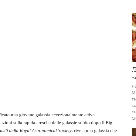
Л
ma
Ла
Мі
те
ко
ст
icato una giovane galassia eccezionalmente attiva
Ск
ioni sulla rapida crescita delle galassie subito dopo il Big
nsili della Royal Astronomical Society
, rivela una galassia che