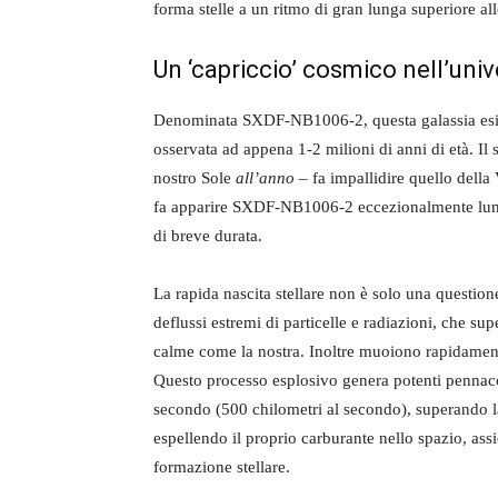
forma stelle a un ritmo di gran lunga superiore al
Un ‘capriccio’ cosmico nell’univ
Denominata SXDF-NB1006-2, questa galassia esis
osservata ad appena 1-2 milioni di anni di età. Il 
nostro Sole
all’anno
– fa impallidire quello della 
fa apparire SXDF-NB1006-2 eccezionalmente lumi
di breve durata.
La rapida nascita stellare non è solo una question
deflussi estremi di particelle e radiazioni, che su
calme come la nostra. Inoltre muoiono rapidame
Questo processo esplosivo genera potenti pennacch
secondo (500 chilometri al secondo), superando la 
espellendo il proprio carburante nello spazio, ass
formazione stellare.