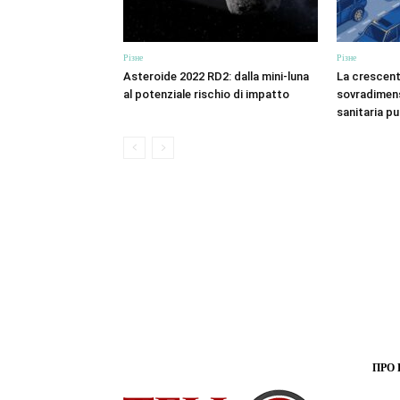
Різне
Різне
Asteroide 2022 RD2: dalla mini-luna
La crescent
al potenziale rischio di impatto
sovradimens
sanitaria p
ПРО 