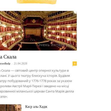
а Скала
-
0
xwelhelp
21.04.2020
 Скала — світовий центр оперної культури в
лані. У цього театру блискуча історія. Будівля
атру побудований у 1776-1778 роках за указом
ролеви Австрії Марії-Терезі і зведено на місці
аровинної міланської церкви Санта Марія делла
ала».
Каср аль-Хадж