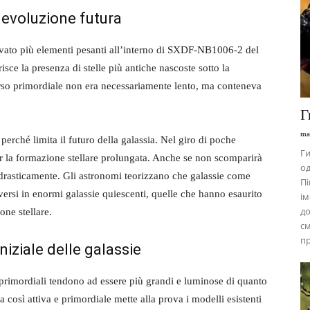
 evoluzione futura
levato più elementi pesanti all’interno di SXDF-NB1006-2 del
sce la presenza di stelle più antiche nascoste sotto la
so primordiale non era necessariamente lento, ma conteneva
Г
ma
perché limita il futuro della galassia. Nel giro di poche
Ги
 per la formazione stellare prolungata. Anche se non scomparirà
од
erà drasticamente. Gli astronomi teorizzano che galassie come
Пі
i in enormi galassie quiescenti, quelle che hanno esaurito
ім
до
one stellare.
см
пр
niziale delle galassie
 primordiali tendono ad essere più grandi e luminose di quanto
 così attiva e primordiale mette alla prova i modelli esistenti