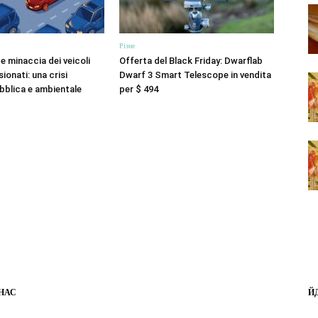
Різне
e minaccia dei veicoli
Offerta del Black Friday: Dwarflab
ionati: una crisi
Dwarf 3 Smart Telescope in vendita
ubblica e ambientale
per $ 494
НАС
Й