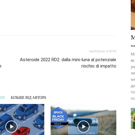
М
ma
наступна стаття
М
Asteroide 2022 RD2: dalla mini-luna al potenziale
вс
e
rischio di impatto
ре
ли
мя
до
то
ЕМІ
БІЛЬШЕ ВІД АВТОРА
по