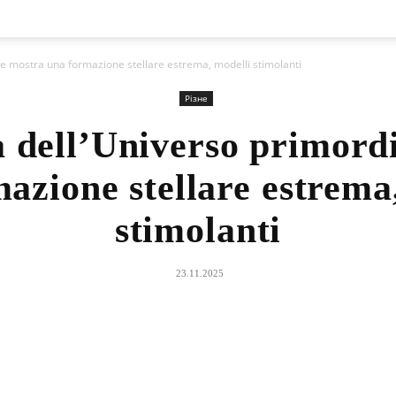
le mostra una formazione stellare estrema, modelli stimolanti
Різне
a dell’Universo primord
azione stellare estrema
stimolanti
23.11.2025