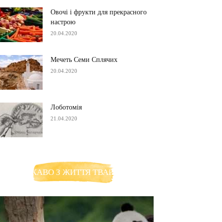
Овочі і фрукти для прекрасного
настрою
20.04.2020
Мечеть Семи Сплячих
20.04.2020
Лоботомія
21.04.2020
ЦІКАВО З ЖИТТЯ ТВАРИН