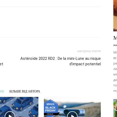
М
ma
наступна стаття
М
вс
Astéroïde 2022 RD2 : De la mini-Lune au risque
ре
et
d’impact potentiel
ли
мя
до
то
по
ЕМІ
БІЛЬШЕ ВІД АВТОРА