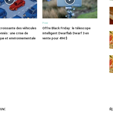
Різне
roissante des véhicules
Offre Black Friday : le télescope
nnés : une crise de
intelligent Dwarflab Dwarf 3 en
que et environnementale
vente pour 494 $
НАС
Й