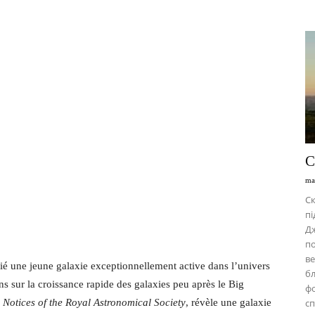
С
ma
Ск
пі
Дж
по
ве
ié une jeune galaxie exceptionnellement active dans l’univers
бл
ons sur la croissance rapide des galaxies peu après le Big
фо
Notices of the Royal Astronomical Society
, révèle une galaxie
сп