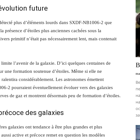
évolution future
nt détecté plus d’éléments lourds dans SXDF-NB1006-2 que
la présence d’étoiles plus anciennes cachées sous la
vers primitif n’était pas nécessairement lent, mais contenait
 limite l’avenir de la galaxie. D’ici quelques centaines de
В
ur une formation soutenue d’étoiles. Même si elle ne
ma
é ralentira considérablement. Les astronomes émettent
Ве
-2 pourraient éventuellement évoluer vers des galaxies
пе
на
serves de gaz et montrent désormais peu de formation d’étoiles.
на
ос
 précoce des galaxies
за
es galaxies ont tendance à être plus grandes et plus
 aussi active et précoce remet en question les modèles