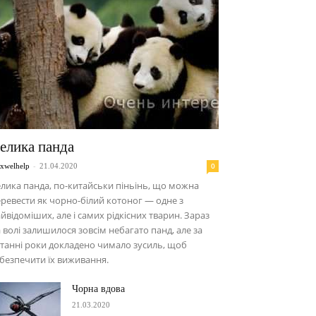
елика панда
-
0
xwelhelp
21.04.2020
лика панда, по-китайськи піньінь, що можна
ревести як чорно-білий котоног — одне з
йвідоміших, але і самих рідкісних тварин. Зараз
 волі залишилося зовсім небагато панд, але за
танні роки докладено чимало зусиль, щоб
безпечити їх виживання.
Чорна вдова
21.03.2020