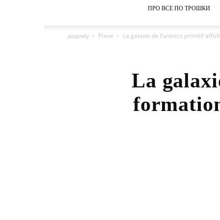
ПРО ВСЕ ПО ТРОШКИ
додому
Різне
La galaxie de l’univers primitif affi
La galaxi
formation