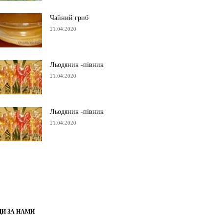
Чайний гриб
21.04.2020
Льодяник -півник
21.04.2020
Льодяник -півник
21.04.2020
ДИ ЗА НАМИ