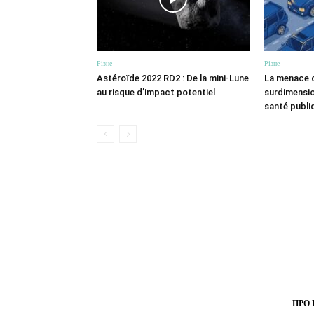
Різне
Різне
Astéroïde 2022 RD2 : De la mini-Lune
La menace c
au risque d’impact potentiel
surdimensio
santé publi
ПРО 