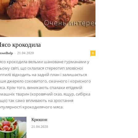
ясо крокодила
-
0
xwelhelp
21.04.2020
ясо крокодила вельми шановане гурманами у
ьому світі, що склалася стереотип зловісної
птилії відходить на задній план і залишається
ше джерело соковитого, смачного і корисного
са. Крім того, виникають спалахи епідемій
машніх тварин (коровячий сказ, ящур, сибірка
що) так само впливають на зростання
пулярності крокодилячого мяса.
Крюшон
21.04.2020