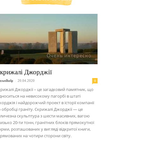
крижалі Джорджії
-
0
xwelhelp
20.04.2020
рижалі Джорджії – це загадковий памятник, що
дноситься на невисокому пагорбі в штаті
орджія і найдорожчий проект в історії компанії
 обробці граніту. Скрижалі Джорджії — це
личезна скульптура з шести масивних, вагою
изько 20-ти тонн, гранітних блоків прямокутної
рми, розташованих у вигляді відкритої книги,
рямованих на чотири сторони світу.