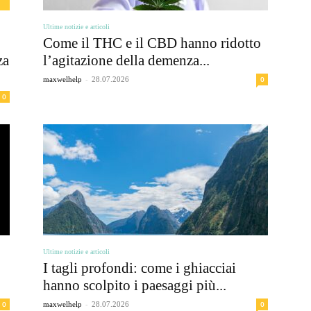
Ultime notizie e articoli
Come il THC e il CBD hanno ridotto
za
l’agitazione della demenza...
-
0
maxwelhelp
28.07.2026
0
Ultime notizie e articoli
I tagli profondi: come i ghiacciai
hanno scolpito i paesaggi più...
-
0
0
maxwelhelp
28.07.2026