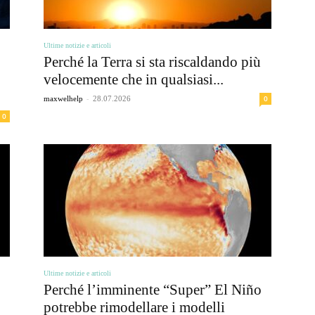
Ultime notizie e articoli
Perché la Terra si sta riscaldando più
velocemente che in qualsiasi...
-
0
maxwelhelp
28.07.2026
0
Ultime notizie e articoli
Perché l’imminente “Super” El Niño
potrebbe rimodellare i modelli