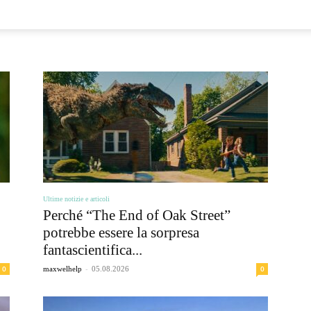
sull
Esplorazione
Ultime notizie e articoli
Perché “The End of Oak Street”
potrebbe essere la sorpresa
fantascientifica...
-
Spaziale
0
0
maxwelhelp
05.08.2026