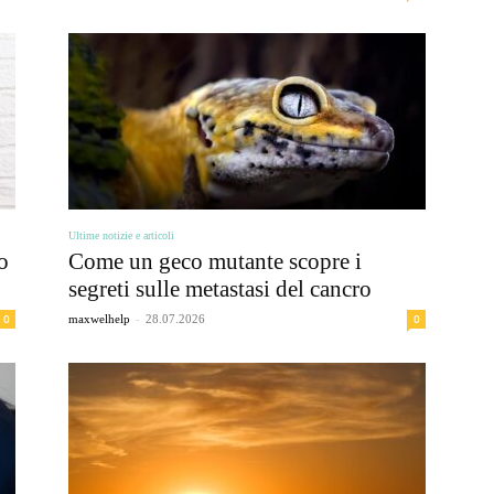
Ultime notizie e articoli
o
Come un geco mutante scopre i
segreti sulle metastasi del cancro
-
0
0
maxwelhelp
28.07.2026