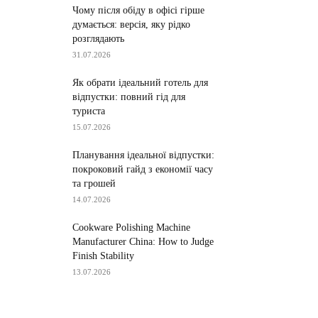
Чому після обіду в офісі гірше
думається: версія, яку рідко
розглядають
31.07.2026
Як обрати ідеальний готель для
відпустки: повний гід для
туриста
15.07.2026
Планування ідеальної відпустки:
покроковий гайд з економії часу
та грошей
14.07.2026
Cookware Polishing Machine
Manufacturer China: How to Judge
Finish Stability
13.07.2026