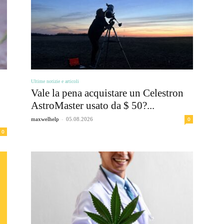
e
Ultime notizie e articoli
Vale la pena acquistare un Celestron
Biologia
AstroMaster usato da $ 50?...
-
0
maxwelhelp
05.08.2026
0