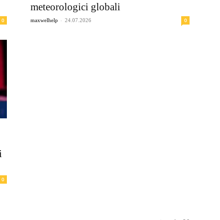
meteorologici globali
-
0
0
maxwelhelp
24.07.2026
i
0