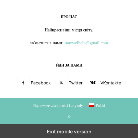
ПРО НАС
Найкрасивіші місця світу.
зв'язатися з нами:
maxwelhelp@gmail.com
ЙДИ ЗА НАМИ
Facebook
Twitter
VKontakte
Najnowsze wiadomości i artykuły
Polski
©
Exit mobile version