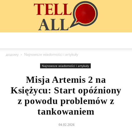
TellAll
додому
Najnowsze wiadomości i artykuły
Najnowsze wiadomości i artykuły
Misja Artemis 2 na
Księżycu: Start opóźniony
z powodu problemów z
tankowaniem
04.02.2026