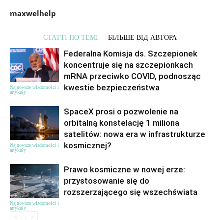
maxwelhelp
СТАТТІ ПО ТЕМІ
БІЛЬШЕ ВІД АВТОРА
Federalna Komisja ds. Szczepionek
koncentruje się na szczepionkach
mRNA przeciwko COVID, podnosząc
kwestie bezpieczeństwa
Najnowsze wiadomości i
artykuły
SpaceX prosi o pozwolenie na
orbitalną konstelację 1 miliona
satelitów: nowa era w infrastrukturze
kosmicznej?
Najnowsze wiadomości i
artykuły
Prawo kosmiczne w nowej erze:
przystosowanie się do
rozszerzającego się wszechświata
Najnowsze wiadomości i
artykuły