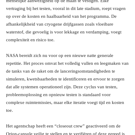
menselijke aanwezigheid op de maan te vestigen. Elke
vertraging bij het testen, vooral in dit late stadium, roept vragen
op over de kosten en haalbaarheid van het programma. De
afhankelijkheid van cryogene drijfgassen zoals vloeibare
waterstof, die gevoelig is voor lekkage en verdamping, voegt
complexiteit en risico toe.
NASA bereidt zich nu voor op een nieuwe natte generale
repetitie. Het proces omvat het volledig vullen en leegmaken van
de tanks van de raket om de lanceringsomstandigheden te
simuleren, kwetsbaarheden te identificeren en ervoor te zorgen
dat alle systemen operationeel zijn. Deze cyclus van testen,
probleemoplossing en opnieuw testen is standaard voor
complexe ruimtemissies, maar elke iteratie voegt tijd en kosten
toe.
Het agentschap heeft een “closeout crew” geactiveerd om de
Orion-capsule veilig te stellen en te verifiëren of deze gereed is