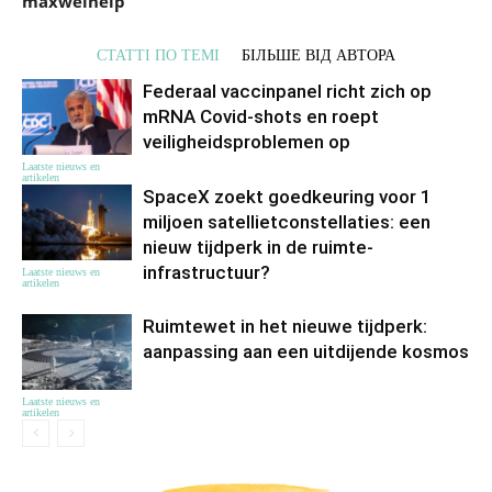
maxwelhelp
СТАТТІ ПО ТЕМІ
БІЛЬШЕ ВІД АВТОРА
Federaal vaccinpanel richt zich op
mRNA Covid-shots en roept
veiligheidsproblemen op
Laatste nieuws en
artikelen
SpaceX zoekt goedkeuring voor 1
miljoen satellietconstellaties: een
nieuw tijdperk in de ruimte-
infrastructuur?
Laatste nieuws en
artikelen
Ruimtewet in het nieuwe tijdperk:
aanpassing aan een uitdijende kosmos
Laatste nieuws en
artikelen