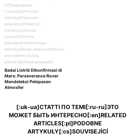
ru]Предыдущая
статья[:en]Previous
article[:pl]Poprzedni
artykuł[:cs]Předchozí
článek[:es]Artículo
anterior[:fr]Article
précédent[:de]Vorheriger
Artikel[:pt]Artigo anterior[:it]Articolo
precedente[:nl]Vorig
artikel[:id]Artikulli paraprak[:]
Badai Listrik Dikonfirmasi di
Mars: Perseverance Rover
Mendeteksi Pelepasan
Atmosfer
[:uk-ua]СТАТТІ ПО ТЕМІ[:ru-ru]ЭТО
МОЖЕТ БЫТЬ ИНТЕРЕСНО[:en]RELATED
ARTICLES[:pl]PODOBNE
ARTYKUŁY[:cs]SOUVISEJÍCÍ