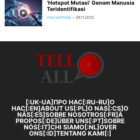
‘Hotspot Mutasi’ Genom Manusia
Teridentifikasi
maxwelhelp
-
28.11.2025
[:UK-UA]ПРО НАС[:RU-RU]О
НАС[:EN]ABOUT US[:PL]O NAS[:CS]O
NÁS[:ES]SOBRE NOSOTROS[:FR]À
PROPOS[:DE]ÜBER UNS[:PT]SOBRE
NÓS[:IT]CHI SIAMO[:NL]OVER
ONS[:ID]TENTANG KAMI[:]