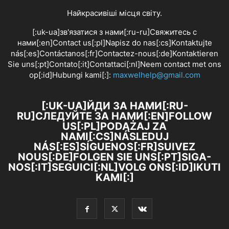
Найкрасивіші місця світу.
[:uk-ua]зв'язатися з нами[:ru-ru]Свяжитесь с
нами[:en]Contact us[:pl]Napisz do nas[:cs]Kontaktujte
nás[:es]Contáctanos[:fr]Contactez-nous[:de]Kontaktieren
Sie uns[:pt]Contato[:it]Contattaci[:nl]Neem contact met ons
op[:id]Hubungi kami[:]:
maxwelhelp@gmail.com
[:UK-UA]ЙДИ ЗА НАМИ[:RU-
RU]СЛЕДУЙТЕ ЗА НАМИ[:EN]FOLLOW
US[:PL]PODĄŻAJ ZA
NAMI[:CS]NÁSLEDUJ
NÁS[:ES]SÍGUENOS[:FR]SUIVEZ
NOUS[:DE]FOLGEN SIE UNS[:PT]SIGA-
NOS[:IT]SEGUICI[:NL]VOLG ONS[:ID]IKUTI
KAMI[:]