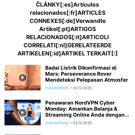
ČLÁNKY[:es]Artículos
relacionados[:fr]ARTICLES
CONNEXES[:de]Verwandte
Artikel[:pt]ARTIGOS
RELACIONADOS[:it]ARTICOLI
CORRELATI[:nl]GERELATEERDE
ARTIKELEN[:id]ARTIKEL TERKAIT[:]
Badai Listrik Dikonfirmasi di
Mars: Perseverance Rover
Mendeteksi Pelepasan Atmosfer
maxwelhelp
-
02.12.2025
Penawaran NordVPN Cyber
Monday: Amankan Belanja &
Streaming Online Anda dengan...
maxwelhelp
-
02.12.2025