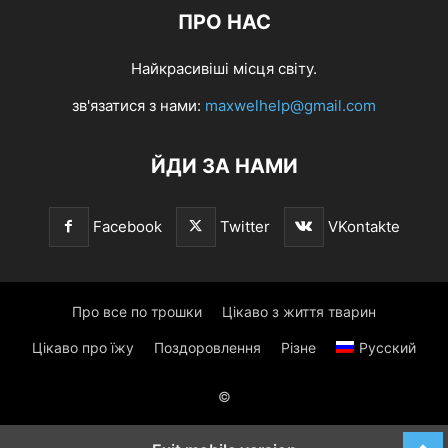
ПРО НАС
Найкрасивіші місця світу.
зв'язатися з нами:
maxwelhelp@gmail.com
ЙДИ ЗА НАМИ
Facebook
Twitter
VKontakte
Про все по трошки
Цікаво з життя тварин
Цікаво про їжу
Поздоровлення
Різне
Русский
©