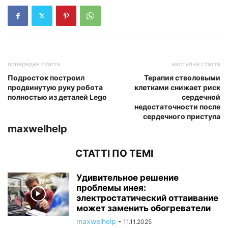
попередня стаття
наступна стаття
Подросток построил
Терапия стволовыми
продвинутую руку робота
клетками снижает риск
полностью из деталей Lego
сердечной
недостаточности после
сердечного приступа
maxwelhelp
СТАТТІ ПО ТЕМІ
Удивительное решение
проблемы инея:
электростатический оттаивание
может заменить обогреватели
maxwelhelp
-
11.11.2025