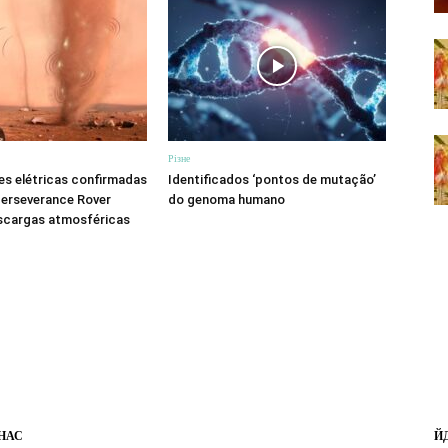
Різне
s elétricas confirmadas
Identificados ‘pontos de mutação’
Perseverance Rover
do genoma humano
scargas atmosféricas
НАС
Й