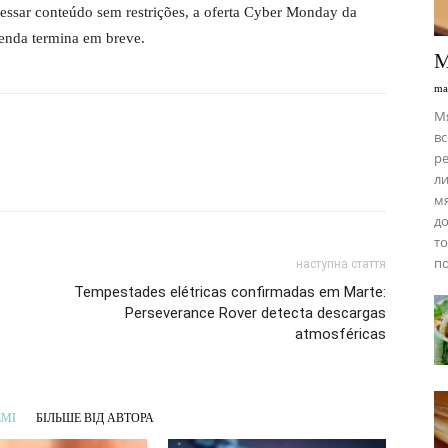
cessar conteúdo sem restrições, a oferta Cyber ​​Monday da
enda termina em breve.
М
ma
М
вс
ре
ли
мя
до
то
по
наступна стаття
Tempestades elétricas confirmadas em Marte:
Perseverance Rover detecta descargas
atmosféricas
ЕМІ
БІЛЬШЕ ВІД АВТОРА