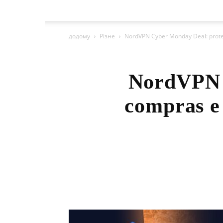
додому
Різне
NordVPN Cyber ​​Monday Deal: prote
NordVPN C
compras e