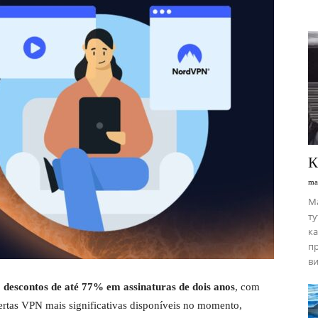
К
ma
М
ту
ка
пр
ви
descontos de até 77% em assinaturas de dois anos
, com
fertas VPN mais significativas disponíveis no momento,