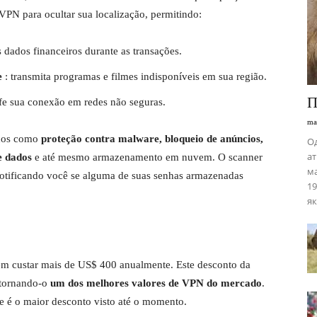
PN para ocultar sua localização, permitindo:
s dados financeiros durante as transações.
e
: transmita programas e filmes indisponíveis em sua região.
П
afe sua conexão em redes não seguras.
ma
ados como
proteção contra malware, bloqueio de anúncios,
Од
ат
e dados
e até mesmo armazenamento em nuvem. O scanner
ма
 notificando você se alguma de suas senhas armazenadas
19
як
em custar mais de US$ 400 anualmente. Este desconto da
, tornando-o
um dos melhores valores de VPN do mercado
.
te é o maior desconto visto até o momento.