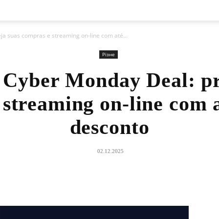
ja suas compras e streaming on-line com até...
Різне
yber ​​Monday Deal: pr
 streaming on-line com 
desconto
02.12.2025