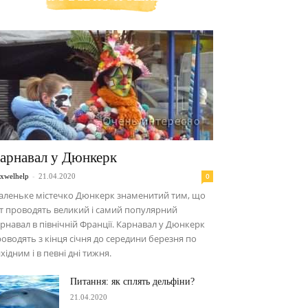
арнавал у Дюнкерк
-
0
xwelhelp
21.04.2020
аленьке містечко Дюнкерк знаменитий тим, що
т проводять великий і самий популярний
рнавал в північній Франції. Карнавал у Дюнкерк
оводять з кінця січня до середини березня по
хідним і в певні дні тижня.
Питання: як сплять дельфіни?
21.04.2020