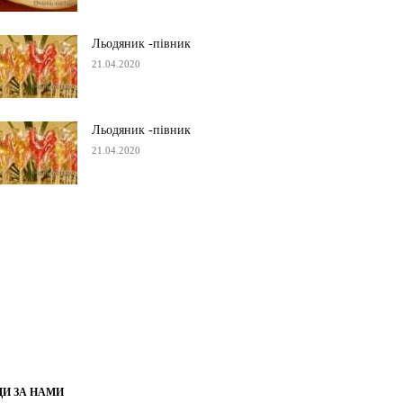
Льодяник -півник
21.04.2020
Льодяник -півник
21.04.2020
ДИ ЗА НАМИ