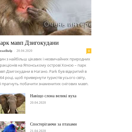
арк мавп Дзигокудани
-
0
xwelhelp
20.04.2020
ин з найбільш цікавих і незвичайних природних
ракціонів на Японському острові Хонсю – парк
вп Дзигокудани в Нагано. Park був відкритий в
64 році, щоб привернути туристів усього світу,
і прагнуть побачити знаменитих снігових мавп.
Навіщо слона великі вуха
20.04.2020
Спостерігаючи за птахами
21.04.2020