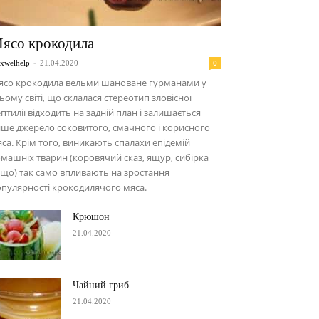
ясо крокодила
-
0
xwelhelp
21.04.2020
ясо крокодила вельми шановане гурманами у
ьому світі, що склалася стереотип зловісної
птилії відходить на задній план і залишається
ше джерело соковитого, смачного і корисного
са. Крім того, виникають спалахи епідемій
машніх тварин (коровячий сказ, ящур, сибірка
що) так само впливають на зростання
пулярності крокодилячого мяса.
Крюшон
21.04.2020
Чайний гриб
21.04.2020