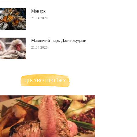
Монарх
21.04.2020
Мавпячий парк Джигокудани
21.04.2020
ЦІКАВО ПРО ЇЖУ