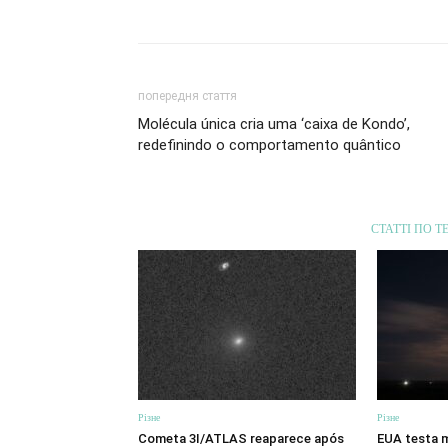
попередня стаття
Molécula única cria uma ‘caixa de Kondo’,
redefinindo o comportamento quântico
СТАТТІ ПО Т
Різне
Різне
Cometa 3I/ATLAS reaparece após
EUA testa m