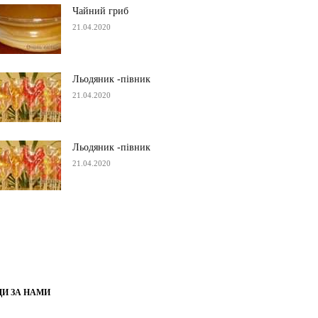
Чайний гриб
21.04.2020
Льодяник -півник
21.04.2020
Льодяник -півник
21.04.2020
ДИ ЗА НАМИ