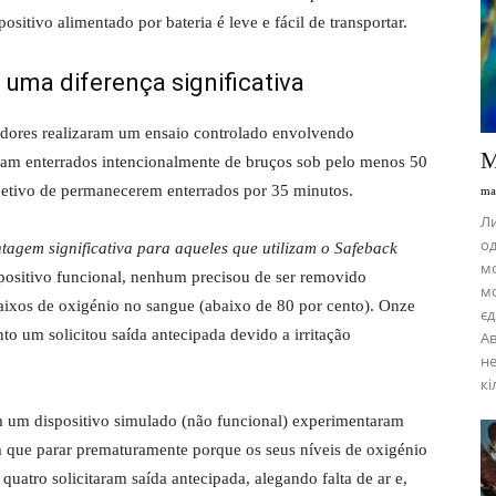
itivo alimentado por bateria é leve e fácil de transportar.
 uma diferença significativa
igadores realizaram um ensaio controlado envolvendo
М
 foram enterrados intencionalmente de bruços sob pelo menos 50
bjetivo de permanecerem enterrados por 35 minutos.
ma
Ли
од
agem significativa para aqueles que utilizam o Safeback
м
ositivo funcional, nenhum precisou de ser removido
мо
ixos de oxigénio no sangue (abaixo de 80 por cento). Onze
єд
o um solicitou saída antecipada devido a irritação
Ав
не
кі
am um dispositivo simulado (não funcional) experimentaram
am que parar prematuramente porque os seus níveis de oxigénio
quatro solicitaram saída antecipada, alegando falta de ar e,