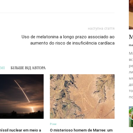
наступна стаття
М
Uso de melatonina a longo prazo associado ao
aumento do risco de insuficiência cardíaca
ma
М
вс
ре
ЕМІ
БІЛЬШЕ ВІД АВТОРА
ли
мя
до
то
по
Різне
íssil nuclear em meio a
O misterioso homem de Marree: um