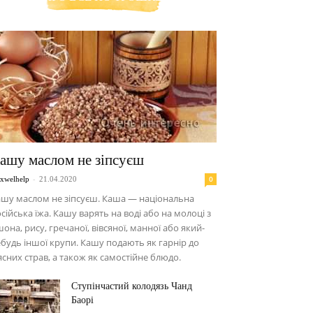
ашу маслом не зіпсуєш
-
0
xwelhelp
21.04.2020
шу маслом не зіпсуєш. Каша — національна
сійська їжа. Кашу варять на воді або на молоці з
она, рису, гречаної, вівсяної, манної або який-
будь іншої крупи. Кашу подають як гарнір до
сних страв, а також як самостійне блюдо.
Ступінчастий колодязь Чанд
Баорі