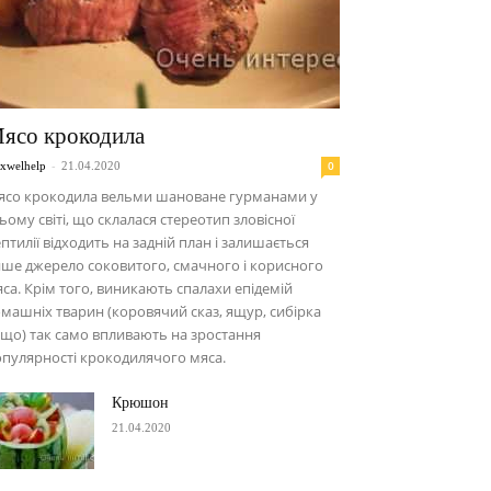
ясо крокодила
-
0
xwelhelp
21.04.2020
ясо крокодила вельми шановане гурманами у
ьому світі, що склалася стереотип зловісної
птилії відходить на задній план і залишається
ше джерело соковитого, смачного і корисного
са. Крім того, виникають спалахи епідемій
машніх тварин (коровячий сказ, ящур, сибірка
що) так само впливають на зростання
пулярності крокодилячого мяса.
Крюшон
21.04.2020