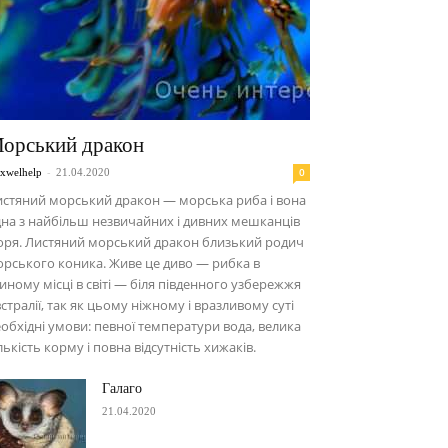
орський дракон
-
0
xwelhelp
21.04.2020
стяний морський дракон — морська риба і вона
на з найбільш незвичайних і дивних мешканців
оря. Листяний морський дракон близький родич
рського коника. Живе це диво — рибка в
иному місці в світі — біля південного узбережжя
стралії, так як цьому ніжному і вразливому суті
обхідні умови: певної температури вода, велика
лькість корму і повна відсутність хижаків.
Галаго
21.04.2020