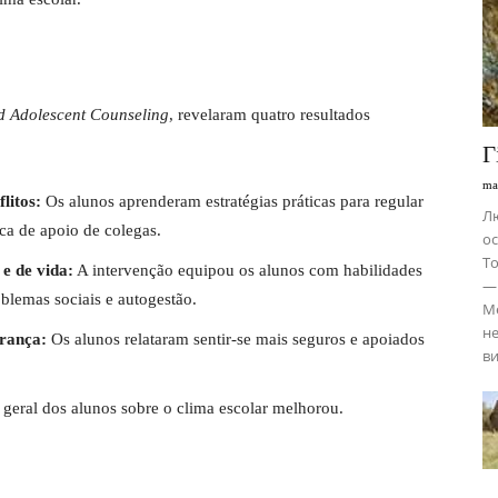
d Adolescent Counseling
, revelaram quatro resultados
Г
ma
litos:
Os alunos aprenderam estratégias práticas para regular
Лю
ca de apoio de colegas.
ос
То
e de vida:
A intervenção equipou os alunos com habilidades
— 
blemas sociais e autogestão.
Ме
не
rança:
Os alunos relataram sentir-se mais seguros e apoiados
ви
 geral dos alunos sobre o clima escolar melhorou.