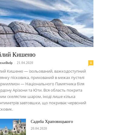
ілий Кишеню
-
0
xwelhelp
21.04.2020
ілий Кишеню — ізольований, важкодоступний
лянку пісковика, прихований в межах пустелі
ермиллион — Національного Памятника біля
рдону Арізони та Юти. Вся область покрита
рим скелястим шаром, іноді лише кілька
нтиметрів завтовшки, що покриває червоний
сковик.
Садиба Храповицького
20.04.2020