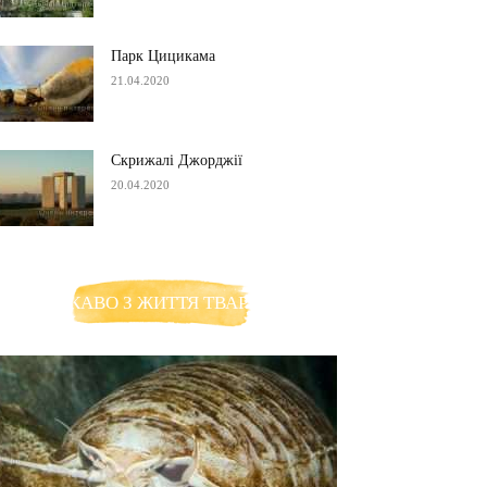
Парк Цицикама
21.04.2020
Скрижалі Джорджії
20.04.2020
ЦІКАВО З ЖИТТЯ ТВАРИН