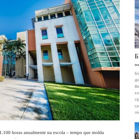
Б
ma
Б
ді
В
ко
сі
са
пі
 1.100 horas anualmente na escola – tempo que molda