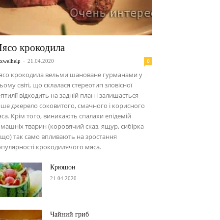
ясо крокодила
-
0
xwelhelp
21.04.2020
ясо крокодила вельми шановане гурманами у
ьому світі, що склалася стереотип зловісної
птилії відходить на задній план і залишається
ше джерело соковитого, смачного і корисного
са. Крім того, виникають спалахи епідемій
машніх тварин (коровячий сказ, ящур, сибірка
що) так само впливають на зростання
пулярності крокодилячого мяса.
Крюшон
21.04.2020
Чайний гриб