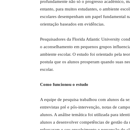
profundamente não só o progresso académico, m
entanto, para muitos estudantes, o ambiente esco
escolares desempenham um papel fundamental na
orientação baseados em evidências.
Pesquisadores da Florida Atlantic University con
o aconselhamento em pequenos grupos influenci
ambiente escolar. O estudo foi orientado pela t
postula que os alunos prosperam quando suas nec
escolar.
Como funcionou o estudo
A equipe de pesquisa trabalhou com alunos da se
entrevistas pré e pós-intervenção, notas de campo,
alunos. A análise temática foi utilizada para ide
alunos a desenvolver competências de gestão da r
reforçaram o seu envolvimento e percepção do cl