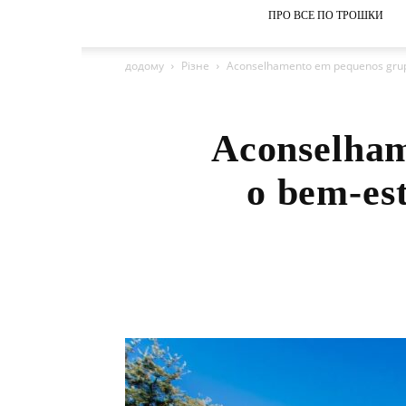
ПРО ВСЕ ПО ТРОШКИ
додому
Різне
Aconselhamento em pequenos grupos
Aconselham
o bem-est