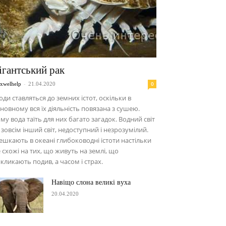
ігантський рак
-
0
xwelhelp
21.04.2020
ди ставляться до земних істот, оскільки в
новному вся їх діяльність повязана з сушею.
му вода таїть для них багато загадок. Водний світ
зовсім інший світ, недоступний і незрозумілий.
шкають в океані глибоководні істоти настільки
 схожі на тих, що живуть на землі, що
кликають подив, а часом і страх.
Навіщо слона великі вуха
20.04.2020