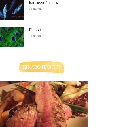
Блискучий кальмар
21.04.2020
Павичі
21.04.2020
ЦІКАВО ПРО ЇЖУ