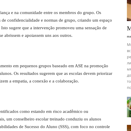
fiança e na comunidade entre os membros do grupo. Os
 de confidencialidade e normas de grupo, criando um espaço
М
es. Isto sugere que a intervenção promoveu uma sensação de
se abrissem e apoiassem uns aos outros.
ma
М
вс
ре
ли
lhamento em pequenos grupos baseado em ASE na promoção
мя
lunos. Os resultados sugerem que as escolas devem priorizar
до
tizem a empatia, a conexão e a colaboração.
то
по
dentificados como estando em risco acadêmico ou
is, um conselheiro escolar treinado conduziu os alunos
abilidades de Sucesso do Aluno (SSS), com foco no controle