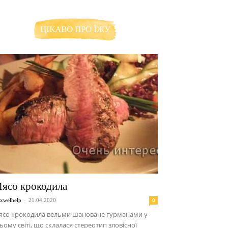
ЦІКАВО ПРО ЇЖУ
ясо крокодила
-
0
xwelhelp
21.04.2020
ясо крокодила вельми шановане гурманами у
ьому світі, що склалася стереотип зловісної