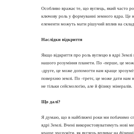
Особливо вражає те, що вуглець, який часто ро
ключову роль у формуванні земного ядра. Це на
елементи можуть мати рішучий вплив на склад
Наслідки відкриття
Якщо відкриття про роль вуглецю в ядрі Землі
нашого розуміння планети. По -перше, це мож
-друге, це може допомогти нам краще зрозуміти
поверхню землі. По -третє, це може дати нам 
не тільки сейсмологію, але й фізику мінералів.
Що далі?
Я думаю, що в найближчі роки ми побачимо сп
ядрі Землі. Вчені використовуватимуть нові 
краще зрозуміти, як вуглець впливає на фізичн