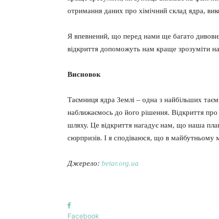
отримання даних про хімічний склад ядра, вик
Я впевнений, що перед нами ще багато дивовижн
відкриття допоможуть нам краще зрозуміти наш
Висновок
Таємниця ядра Землі – одна з найбільших таєм
наближаємось до його рішення. Відкриття про 
шляху. Це відкриття нагадує нам, що наша план
сюрпризів. І я сподіваюся, що в майбутньому 
Джерело:
betar.org.ua
Facebook