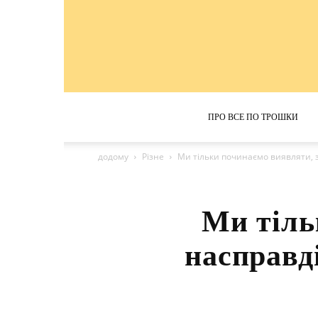
ПРО ВСЕ ПО ТРОШКИ
додому
Різне
Ми тільки починаємо виявляти, з 
Ми тіль
насправді