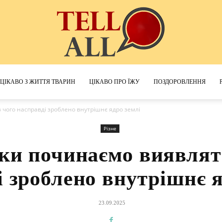
ЦІКАВО З ЖИТТЯ ТВАРИН
ЦІКАВО ПРО ЇЖУ
ПОЗДОРОВЛЕННЯ
TellAll
чого насправді зроблено внутрішнє ядро ​​землі
Різне
ки починаємо виявляти
 зроблено внутрішнє яд
23.09.2025