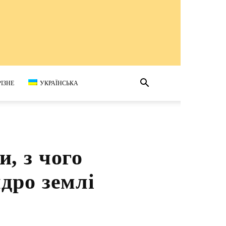
РІЗНЕ
УКРАЇНСЬКА
, з чого
ро ​​землі