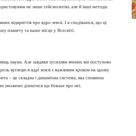
ористовуючи не лише сейсмологію, але й інші методи.
их відкриттів про ядро ​​землі. І я сподіваюся, що ці
у планету та наше місце у Всесвіті.
ниць науки. Але завдяки зусиллям вчених ми поступово
роль вуглецю в ядрі землі є важливим кроком на цьому
ета – це складна і динамічна система, яка сповнена
ми зможемо дізнатися ще більше про неї.