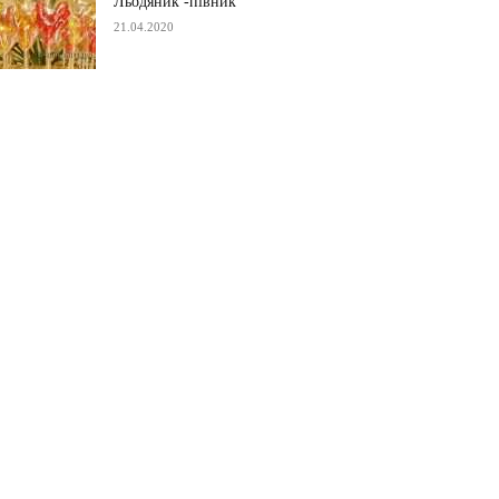
Льодяник -півник
21.04.2020