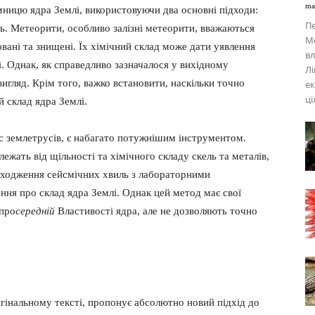
ma
мницю ядра Землі, використовуючи два основні підходи:
Пе
ль. Метеорити, особливо залізні метеорити, вважаються
Мо
вані та знищені. Їх хімічний склад може дати уявлення
вл
лі. Однак, як справедливо зазначалося у вихідному
Лі
игляд. Крім того, важко встановити, наскільки точно
ек
ці
 склад ядра Землі.
с землетрусів, є набагато потужнішим інструментом.
жать від щільності та хімічного складу скель та металів,
оходження сейсмічних хвиль з лабораторними
ня про склад ядра Землі. Однак цей метод має свої
 про
середній
Властивості ядра, але не дозволяють точно
гінальному тексті, пропонує абсолютно новий підхід до