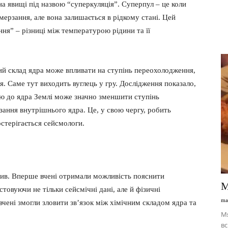
на явищі під назвою “суперкуляція”. Суперпул – це коли
мерзання, але вона залишається в рідкому стані. Цей
ня” – різниці між температурою рідини та її
ний склад ядра може впливати на ступінь переохолодження,
. Саме тут виходить вуглець у гру. Дослідження показало,
ецю до ядра Землі може значно зменшити ступінь
ання внутрішнього ядра. Це, у свою чергу, робить
остерігається сейсмологи.
рив. Вперше вчені отримали можливість пояснити
М
товуючи не тільки сейсмічні дані, але й фізичні
ma
 вчені змогли зловити зв’язок між хімічним складом ядра та
М
вс