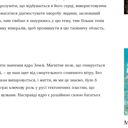
розуміти, що відбувається в його серці, використовуючи
к намагатися діагностувати хворобу людини, заснований
к, чим глибше я занурююсь у цю тему, тим більше генія
зику мінералів, щоб проникнути в цю таємничу область,
ити значення ядра Землі. Магнітне поле, що генерується
, – це наш щит від смертельного сонячного вітру. Без
еан випаровується, і життя, як ми це знаємо, було б
грає ключову роль у русі тектонічних пластин, що
 вулкани. Насправді ядро ​​є рушійною силою багатьох
М