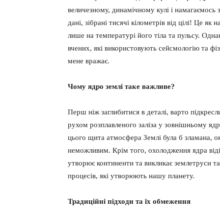
величезному, динамічному кулі і намагаємось з
дані, зібрані тисячі кілометрів від цілі! Це я
лише на температурі його тіла та пульсу. Одна
вчених, які використовують сейсмологію та фі
мене вражає.
Чому ядро ​​землі таке важливе?
Перш ніж заглибитися в деталі, варто підкресл
рухом розплавленого заліза у зовнішньому ядрі
цього щита атмосфера Землі була б зламана, ок
неможливим. Крім того, охолодження ядра віді
утворює континенти та викликає землетруси та
процесів, які утворюють нашу планету.
Традиційні підходи та їх обмеження