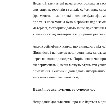
Десятиліттями вчені намагалися розгадати тає
вивчення метеоритів та аналіз сейсмічних хви
фрагментами планет, які ніколи не були сформо
про те, з чого можна було б зробити ядро ​​зем
матеріалі, метеорити дають лише приблизний в
хімічний склад метеоритів відображає реальний
Аналіз сейсмічних хвиль, що виникають під ча
Швидкість і напрямок поширення цих хвиль зале
через які вони проходять. Порівнюючи час пр
експериментами, вчені можуть отримати уявлен
обмеження. Сейсмічні дані дають інформацію
визначити його хімічний склад.
Новий прорив: вуглець та суперпульс
Нещодавнє дослідження, про яке йдеться в ори