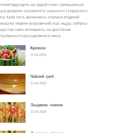
птилії відходить на задній план і залишається
ше джерело соковитого, смачного і корисного
са. Крім того, виникають спалахи епідемій
машніх тварин (коровячий сказ, ящур, сибірка
що) так само впливають на зростання
пулярності крокодилячого мяса.
Крюшон
21.04.2020
Чайний гриб
21.04.2020
Льодяник -півник
21.04.2020