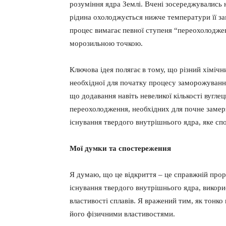
розуміння ядра Землі. Вчені зосереджувались 
рідина охолоджується нижче температури її за
процес вимагає певної ступеня “переохолоджен
морозильною точкою.
Ключова ідея полягає в тому, що різний хіміч
необхідної для початку процесу заморожування
що додавання навіть невеликої кількості вугл
переохолодження, необхідних для почне замерз
існування твердого внутрішнього ядра, яке сп
Мої думки та спостереження
Я думаю, що це відкриття – це справжній про
існування твердого внутрішнього ядра, викорис
властивості сплавів. Я вражений тим, як тонко
його фізичними властивостями.