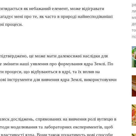
ре
зглядається як небажаний елемент, може відігравати
ли
гадує мені про те, як часто в природі найнесподіваніші
мя
до
ні процеси.
то
по
 підтверджено, це може мати далекосяжні наслідки для
е змінити наші уявлення про формування ядра Землі. По
 процеси, що відбуваються в ядрі, та їх вплив на
нові інструменти для вивчення ядра Землі, використовуючи
леск досліджень, спрямованих на вивчення ролі вуглецю в
методи моделювання та лабораторних експериментів, щоб
і властивості ядра. Вони також шукатимуть нові способи