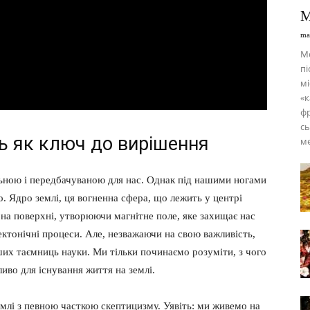
М
ma
М
пі
мі
«к
фр
сь
ць як ключ до вирішення
м
льною і передбачуваною для нас. Однак під нашими ногами
. Ядро землі, ця вогненна сфера, що лежить у центрі
 на поверхні, утворюючи магнітне поле, яке захищає нас
ектонічні процеси. Але, незважаючи на свою важливість,
ших таємниць науки. Ми тільки починаємо розуміти, з чого
ливо для існування життя на землі.
землі з певною часткою скептицизму. Уявіть: ми живемо на