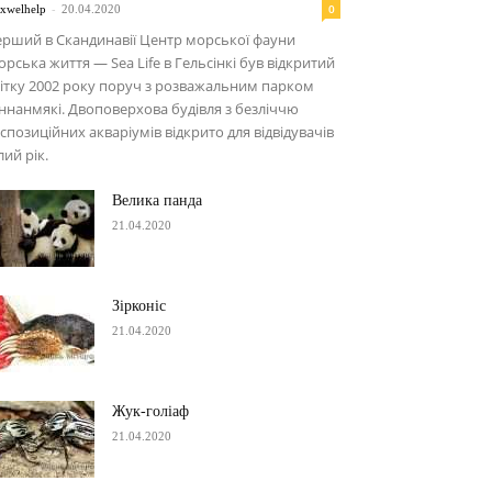
-
0
xwelhelp
20.04.2020
рший в Скандинавії Центр морської фауни
рська життя — Sea Life в Гельсінкі був відкритий
ітку 2002 року поруч з розважальним парком
ннанмякі. Двоповерхова будівля з безліччю
спозиційних акваріумів відкрито для відвідувачів
лий рік.
Велика панда
21.04.2020
Зірконіс
21.04.2020
Жук-голіаф
21.04.2020