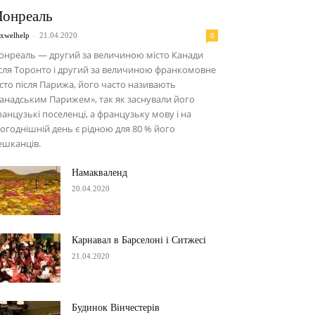
онреаль
-
0
xwelhelp
21.04.2020
онреаль — другий за величиною місто Канади
сля Торонто і другий за величиною франкомовне
сто після Парижа, його часто називають
анадським Парижем», так як заснували його
анцузькі поселенці, а французьку мову і на
огоднішній день є рідною для 80 % його
ешканців.
Намакваленд
20.04.2020
Карнавал в Барселоні і Ситжесі
21.04.2020
Будинок Вінчестерів