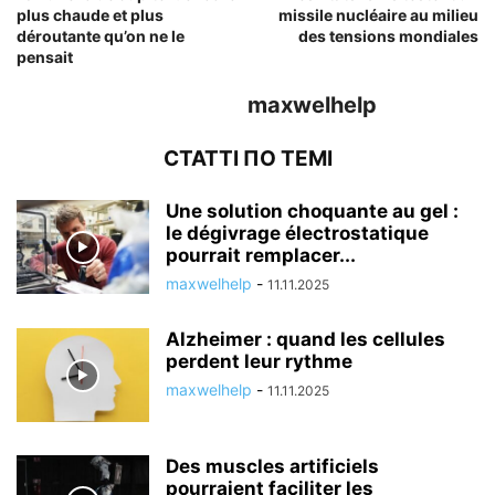
plus chaude et plus
missile nucléaire au milieu
déroutante qu’on ne le
des tensions mondiales
pensait
maxwelhelp
СТАТТІ ПО ТЕМІ
Une solution choquante au gel :
le dégivrage électrostatique
pourrait remplacer...
maxwelhelp
-
11.11.2025
Alzheimer : quand les cellules
perdent leur rythme
maxwelhelp
-
11.11.2025
Des muscles artificiels
pourraient faciliter les