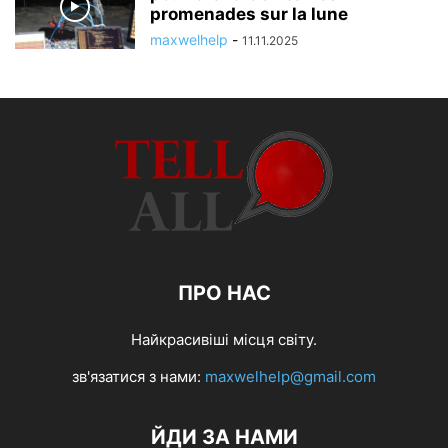
promenades sur la lune
maxwelhelp
-
11.11.2025
ПРО НАС
Найкрасивіші місця світу.
зв'язатися з нами:
maxwelhelp@gmail.com
ЙДИ ЗА НАМИ