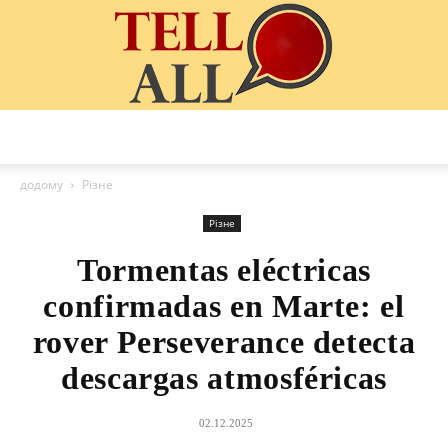
TellAll
додому
Різне
Різне
Tormentas eléctricas
confirmadas en Marte: el
rover Perseverance detecta
descargas atmosféricas
02.12.2025