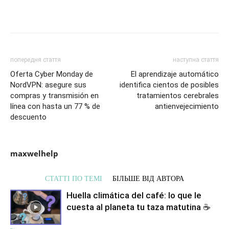
попередня стаття
наступна стаття
Oferta Cyber Monday de
El aprendizaje automático
NordVPN: asegure sus
identifica cientos de posibles
compras y transmisión en
tratamientos cerebrales
línea con hasta un 77 % de
antienvejecimiento
descuento
maxwelhelp
СТАТТІ ПО ТЕМІ
БІЛЬШЕ ВІД АВТОРА
Huella climática del café: lo que le
cuesta al planeta tu taza matutina ☕️