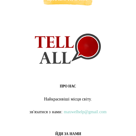
ПРО НАС
Найкрасивіші місця світу.
зв'язатися з нами:
maxwelhelp@gmail.com
ЙДИ ЗА НАМИ