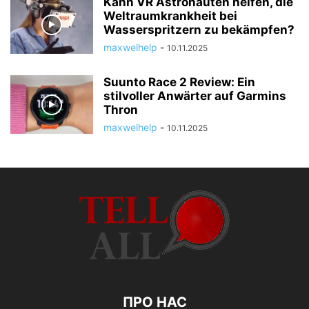
Kann VR Astronauten helfen, die
Weltraumkrankheit bei
Wasserspritzern zu bekämpfen?
maxwelhelp
-
10.11.2025
Suunto Race 2 Review: Ein
stilvoller Anwärter auf Garmins
Thron
maxwelhelp
-
10.11.2025
ПРО НАС