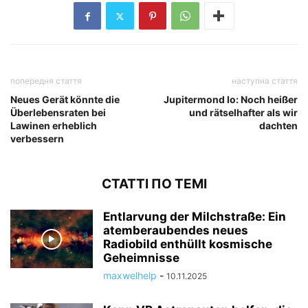
попередня стаття
наступна стаття
Neues Gerät könnte die
Jupitermond Io: Noch heißer
Überlebensraten bei
und rätselhafter als wir
Lawinen erheblich
dachten
verbessern
СТАТТІ ПО ТЕМІ
Entlarvung der Milchstraße: Ein
atemberaubendes neues
Radiobild enthüllt kosmische
Geheimnisse
maxwelhelp
-
10.11.2025